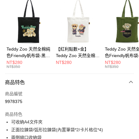
超商取貨付款
LINE Pay
Apple Pay
街口支付
Google Pay
Teddy Zoo 天然全棉純
【紅利點數+金】
Teddy Zoo 天
色Friendly帆布袋-黑色
Teddy Zoo 天然全棉純
色Friendly帆布
大哥付你分期
(TZB107)
色Friendly帆布袋-白色
色(TZB107)
NT$280
NT$280
NT$280
相關說明
NT$350
NT$350
(TZB107)
【大哥付你分期使用說明】
ATM付款
1.本服務由台灣大哥大提供，台灣大哥大用戶可立即使用無須另外申請。
商品特色
2.付款方式選擇「大哥付你分期」，訂單成立後會自動跳轉到大哥付的交易
流程，驗證手機門號後，選擇欲分期的期數、繳款截止日，確認付款後即完
運送方式
商品編號
成交易。
3.實際核准額度、可分期數及費用金額請依後續交易確認頁面所載為準。
9978375
全家取貨付款
4.訂單成立30分鐘內，如未前往確認交易或遇審核未通過，訂單將自動取
每筆NT$100，滿NT$900(含以上)免運費
消。如遇「轉專審核」未通過狀況，表示未達大哥付你分期系統評分，恕無
商品特色
法說明評估內容。
可收納A4文件夾
付款後全家取貨
【繳款方式說明】
1.分期款項不併入電信帳單，「大哥付你分期」於每月結算日後寄送繳費提
正面拉鍊袋/弧形拉鍊袋(內置筆袋*2/卡片格位*4)
每筆NT$100，滿NT$700(含以上)免運費
醒簡訊。
兩側縮口收納袋