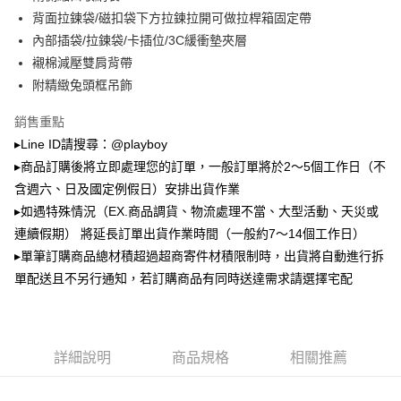
2.透過簡訊連結打開帳單後，可選擇「超商條碼／台灣大直營門市／銀行轉
萊爾富取貨付款
帳／街口支付／iPASS MONEY」等通路繳費。
背面拉鍊袋/磁扣袋下方拉鍊拉開可做拉桿箱固定帶
每筆NT$100，滿NT$900(含以上)免運費
內部插袋/拉鍊袋/卡插位/3C緩衝墊夾層
【注意事項】
襯棉減壓雙肩背帶
付款後萊爾富取貨
1.本服務係由「台灣大哥大股份有限公司」（以下簡稱本公司）所提供，讓
用戶於交易時，得透過本服務購買商品或服務，並由商店將買賣／分期付款
附精緻兔頭框吊飾
每筆NT$100，滿NT$700(含以上)免運費
買賣價金債權讓與本公司後，依約使用本公司帳單繳交帳款。
2.基於同意付款使用「大哥付你分期」之契約關係目的，商店將以您的個人
銷售重點
7-11取貨付款
資料（包含姓名、電話或地址）提供予台灣大哥大進項蒐集、處理及利用，
▸Line ID請搜尋：@playboy
由本公司與您本人進行分期帳單所需資料之確認、核對及更正。
每筆NT$100，滿NT$900(含以上)免運費
3.完整用戶服務條款，請詳閱以下連結：
https://oppay.tw/userRule
▸商品訂購後將立即處理您的訂單，一般訂單將於2～5個工作日（不
付款後7-11取貨
含週六、日及國定例假日）安排出貨作業
每筆NT$100，滿NT$700(含以上)免運費
▸如遇特殊情況（EX.商品調貨、物流處理不當、大型活動、天災或
連續假期） 將延長訂單出貨作業時間（一般約7～14個工作日）
宅配
▸單筆訂購商品總材積超過超商寄件材積限制時，出貨將自動進行拆
每筆NT$100，滿NT$700(含以上)免運費
單配送且不另行通知，若訂購商品有同時送達需求請選擇宅配
詳細說明
商品規格
相關推薦