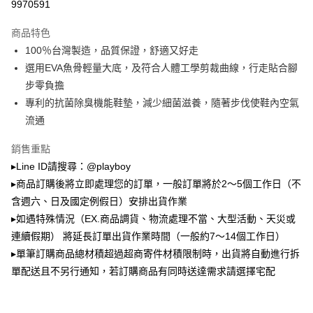
3.實際核准額度、可分期數及費用金額請依後續交易確認頁面所載為準。
9970591
全家取貨付款
4.訂單成立30分鐘內，如未前往確認交易或遇審核未通過，訂單將自動取
每筆NT$100，滿NT$900(含以上)免運費
消。如遇「轉專審核」未通過狀況，表示未達大哥付你分期系統評分，恕無
商品特色
法說明評估內容。
100％台灣製造，品質保證，舒適又好走
付款後全家取貨
【繳款方式說明】
1.分期款項不併入電信帳單，「大哥付你分期」於每月結算日後寄送繳費提
選用EVA魚骨輕量大底，及符合人體工學剪裁曲線，行走貼合腳
每筆NT$100，滿NT$700(含以上)免運費
醒簡訊。
步零負擔
2.透過簡訊連結打開帳單後，可選擇「超商條碼／台灣大直營門市／銀行轉
萊爾富取貨付款
帳／街口支付／iPASS MONEY」等通路繳費。
專利的抗菌除臭機能鞋墊，減少細菌滋養，隨著步伐使鞋內空氣
每筆NT$100，滿NT$900(含以上)免運費
流通
【注意事項】
付款後萊爾富取貨
1.本服務係由「台灣大哥大股份有限公司」（以下簡稱本公司）所提供，讓
銷售重點
用戶於交易時，得透過本服務購買商品或服務，並由商店將買賣／分期付款
每筆NT$100，滿NT$700(含以上)免運費
買賣價金債權讓與本公司後，依約使用本公司帳單繳交帳款。
▸Line ID請搜尋：@playboy
2.基於同意付款使用「大哥付你分期」之契約關係目的，商店將以您的個人
▸商品訂購後將立即處理您的訂單，一般訂單將於2～5個工作日（不
7-11取貨付款
資料（包含姓名、電話或地址）提供予台灣大哥大進項蒐集、處理及利用，
含週六、日及國定例假日）安排出貨作業
由本公司與您本人進行分期帳單所需資料之確認、核對及更正。
每筆NT$100，滿NT$900(含以上)免運費
3.完整用戶服務條款，請詳閱以下連結：
https://oppay.tw/userRule
▸如遇特殊情況（EX.商品調貨、物流處理不當、大型活動、天災或
付款後7-11取貨
連續假期） 將延長訂單出貨作業時間（一般約7～14個工作日）
每筆NT$100，滿NT$700(含以上)免運費
▸單筆訂購商品總材積超過超商寄件材積限制時，出貨將自動進行拆
單配送且不另行通知，若訂購商品有同時送達需求請選擇宅配
宅配
每筆NT$100，滿NT$700(含以上)免運費