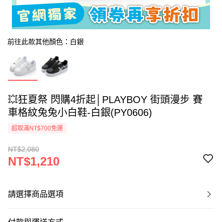
前往此款其他顏色：白銀
💥狂夏祭 閃購4折起│PLAYBOY 街頭漫步 賽
車格紋兔兔小白鞋-白銀(PY0606)
超取滿NT$700免運
NT$2,080
NT$1,210
請選擇商品選項