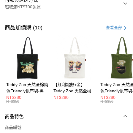
付款與運送方式
超取滿NT$700免運
付款方式
信用卡一次付款
商品加價購 (10)
查看全部
超商取貨付款
LINE Pay
Apple Pay
街口支付
Google Pay
Teddy Zoo 天然全棉純
【紅利點數+金】
Teddy Zoo 天
色Friendly帆布袋-黑色
Teddy Zoo 天然全棉純
色Friendly帆布
大哥付你分期
(TZB107)
色Friendly帆布袋-白色
色(TZB107)
NT$280
NT$280
NT$280
相關說明
NT$350
NT$350
(TZB107)
【大哥付你分期使用說明】
ATM付款
1.本服務由台灣大哥大提供，台灣大哥大用戶可立即使用無須另外申請。
商品特色
2.付款方式選擇「大哥付你分期」，訂單成立後會自動跳轉到大哥付的交易
流程，驗證手機門號後，選擇欲分期的期數、繳款截止日，確認付款後即完
運送方式
商品編號
成交易。