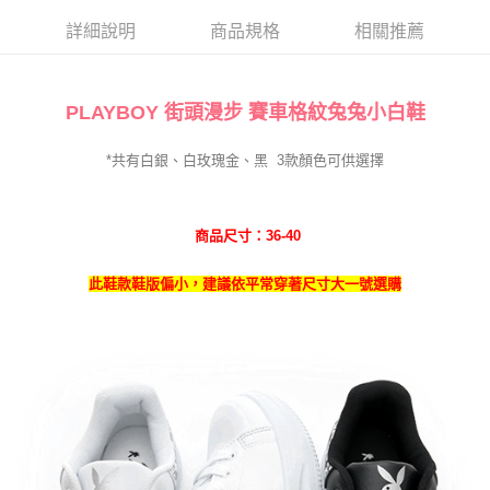
詳細說明
商品規格
相關推薦
PLAYBOY 街頭漫步 賽車格紋兔兔小白
鞋
*共有白銀、白玫瑰金、黑
3
款
顏色可供選擇
商品尺寸：36-40
此鞋款鞋版偏小，建議依平常穿著尺寸大一號選購