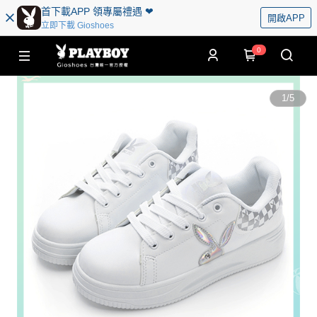
首下載APP 領專屬禮遇 ❤︎
開啟APP
立即下載 Gioshoes
0
1
/
5