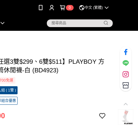
0
中文 (繁體)
選3雙$299、6雙$511】PLAYBOY 方
休閒襪-白 (BD4923)
700免運
 ( 1雙 )
享組合優惠
00