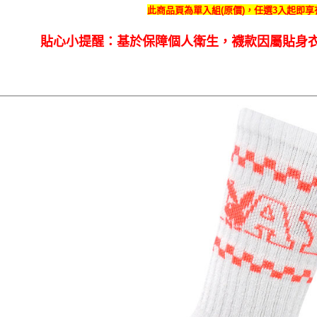
此商品頁為單入組(原價)，任選3
入起即享
貼心小提醒：基於保障個人衛生，襪款因屬貼身