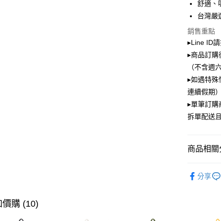
舒適、
Apple Pay
台灣嚴
街口支付
銷售重點
▸Line I
Google Pa
▸商品訂購
大哥付你
（不含週
相關說明
▸如遇特殊
【大哥付
ATM付款
連續假期）
1.本服務
2.付款方
▸單筆訂
流程，驗
拆單配送
完成交易
運送方式
3.實際核
4.訂單成
全家取貨
消。如遇
商品相關分
每筆NT$1
無法說明
【繳款方
PLAYBOY
付款後全
1.分期款
分享
醒簡訊。
⏯︎ 本月獨
每筆NT$1
2.透過簡
帳／街口支
價購 (10)
萊爾富取
【注意事
每筆NT$1