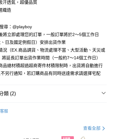
吸汗透氣，超優品質
選織造
D請搜尋：@playboy
y
後將立即處理您的訂單，一般訂單將於2～5個工作日
分期
六、日及國定例假日）安排出貨作業
情況（EX.商品調貨、物流處理不當、大型活動、天災或
你分期使用說明】
 將延長訂單出貨作業時間（一般約7～14個工作日）
由台灣大哥大提供，台灣大哥大用戶可立即使用無須另外申請。
式選擇「大哥付你分期」，訂單成立後會自動跳轉到大哥付的交易
購商品總材積超過超商寄件材積限制時，出貨將自動進行
證手機門號後，選擇欲分期的期數、繳款截止日，確認付款後即
且不另行通知，若訂購商品有同時送達需求請選擇宅配
。
准額度、可分期數及費用金額請依後續交易確認頁面所載為準。
立30分鐘內，如未前往確認交易或遇審核未通過，訂單將自動取
付款
「轉專審核」未通過狀況，表示未達大哥付你分期系統評分，恕
類 (2)
00，滿NT$900(含以上)免運費
評估內容。
式說明】
 襪款
女襪
家取貨
項不併入電信帳單，「大哥付你分期」於每月結算日後寄送繳費提
客服
享特殺↘︎↘︎
⟡ 限時 ⟡ TOP男女機能襪 任選組合價
00，滿NT$700(含以上)免運費
訊連結打開帳單後，可選擇「超商條碼／台灣大直營門市／銀行轉
付／iPASS MONEY」等通路繳費。
貨付款
查看全部
項】
00，滿NT$900(含以上)免運費