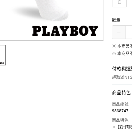
白
數量
※ 本商品
※ 本商品
付款與運
超取滿NT$
付款方式
商品特色
信用卡一
商品編號
9868747
超商取貨
商品特色
LINE Pay
採用有