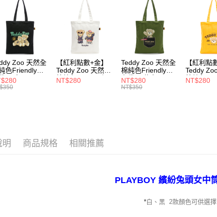
1.本服務
用戶於交
付款後萊
款買賣價
每筆NT$1
2.基於同
資料（包
7-11取貨
用，由本
3.完整用
每筆NT$1
eddy Zoo 天然全
【紅利點數+金】
Teddy Zoo 天然全
【紅利點
純色Friendly帆
Teddy Zoo 天然全
棉純色Friendly帆
Teddy Z
付款後7-1
袋-黑色
棉純色Friendly帆
布袋-軍綠色
棉純色Frie
$280
NT$280
NT$280
NT$280
ZB107)
布袋-白色
(TZB107)
布袋-黃色
$350
NT$350
每筆NT$1
(TZB107)
(TZB107)
宅配
每筆NT$1
說明
商品規格
相關推薦
PLAYBOY 繽紛兔頭女中
白、黑 2
款顏色可供選擇
*