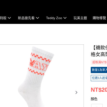
特殺
新品搶先看
Teddy Zoo
玩美主題
購物導覽
【襪款任
格女高筒
超取滿NT$
數量1為單入組
任選3入起
NT$2
顏色