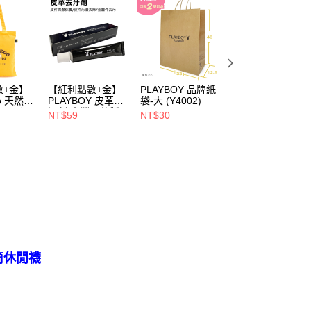
係由「台灣大哥大股份有限公司」（以下簡稱本公司）所提供，讓
易時，得透過本服務購買商品或服務，並由商店將買賣／分期付
爾富取貨
金債權讓與本公司後，依約使用本公司帳單繳交帳款。
00，滿NT$700(含以上)免運費
意付款使用「大哥付你分期」之契約關係目的，商店將以您的個人
含姓名、電話或地址）提供予台灣大哥大進項蒐集、處理及利
付款
公司與您本人進行分期帳單所需資料之確認、核對及更正。
戶服務條款，請詳閱以下連結：
https://oppay.tw/userRule
00，滿NT$900(含以上)免運費
數+金】
【紅利點數+金】
PLAYBOY 品牌紙
PLAYBOY 12mm
oo 天然全
PLAYBOY 皮革去
袋-大 (Y4002)
豚皮Ag+銀離子活
1取貨
ndly帆
污劑(台灣哥倫製)-
性抑菌鞋墊-杏
NT$59
NT$30
NT$490
(Y4003)
(S4008)
NT$880
00，滿NT$700(含以上)免運費
00，滿NT$700(含以上)免運費
筒休閒襪