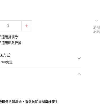
清除
紀錄
不適用折價券
不適用點數折抵
送方式
700免運
次付款
付款
機環保抗菌纖維，有效抗菌抑制臭味產生