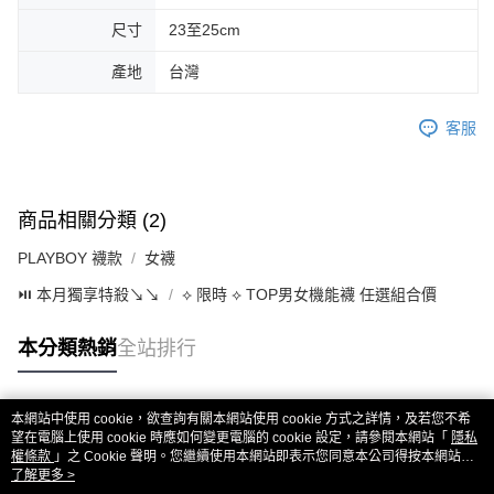
尺寸
23至25cm
產地
台灣
客服
商品相關分類 (2)
PLAYBOY 襪款
女襪
⏯︎ 本月獨享特殺↘︎↘︎
⟡ 限時 ⟡ TOP男女機能襪 任選組合價
本分類熱銷
全站排行
本網站中使用 cookie，欲查詢有關本網站使用 cookie 方式之詳情，及若您不希
熱門標籤
望在電腦上使用 cookie 時應如何變更電腦的 cookie 設定，請參閱本網站「
隱私
權條款
」之 Cookie 聲明。您繼續使用本網站即表示您同意本公司得按本網站使
用條款之 Cookie 聲明使用 cookie。
了解更多 >