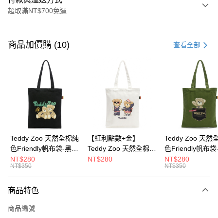
超取滿NT$700免運
付款方式
信用卡一次付款
商品加價購 (10)
查看全部
超商取貨付款
LINE Pay
Apple Pay
街口支付
Google Pay
Teddy Zoo 天然全棉純
【紅利點數+金】
Teddy Zoo 天
色Friendly帆布袋-黑色
Teddy Zoo 天然全棉純
色Friendly帆布
大哥付你分期
(TZB107)
色Friendly帆布袋-白色
色(TZB107)
NT$280
NT$280
NT$280
相關說明
NT$350
NT$350
(TZB107)
【大哥付你分期使用說明】
ATM付款
1.本服務由台灣大哥大提供，台灣大哥大用戶可立即使用無須另外申請。
商品特色
2.付款方式選擇「大哥付你分期」，訂單成立後會自動跳轉到大哥付的交易
流程，驗證手機門號後，選擇欲分期的期數、繳款截止日，確認付款後即完
運送方式
商品編號
成交易。