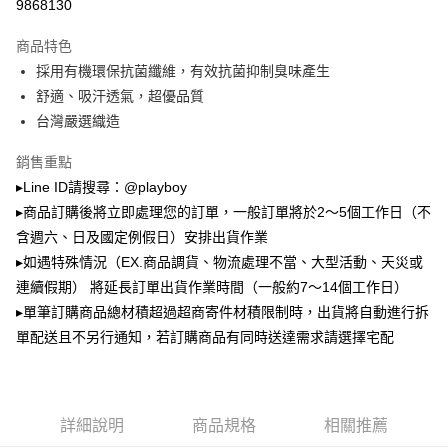
3.實際核准額度、可分期數及費用金額請依後續交易確認頁面所載為準。
9868130
全家取貨付款
4.訂單成立30分鐘內，如未前往確認交易或遇審核未通過，訂單將自動取
每筆NT$100，滿NT$900(含以上)免運費
消。如遇「轉專審核」未通過狀況，表示未達大哥付你分期系統評分，恕無
商品特色
法說明評估內容。
採用有機環保抗菌纖維，有效抗菌抑制臭味產生
付款後全家取貨
【繳款方式說明】
1.分期款項不併入電信帳單，「大哥付你分期」於每月結算日後寄送繳費提
舒適、吸汗透氣，超優品質
每筆NT$100，滿NT$700(含以上)免運費
醒簡訊。
台灣嚴選織造
2.透過簡訊連結打開帳單後，可選擇「超商條碼／台灣大直營門市／銀行轉
萊爾富取貨付款
帳／街口支付／iPASS MONEY」等通路繳費。
銷售重點
每筆NT$100，滿NT$900(含以上)免運費
【注意事項】
▸Line ID請搜尋：@playboy
付款後萊爾富取貨
1.本服務係由「台灣大哥大股份有限公司」（以下簡稱本公司）所提供，讓
▸商品訂購後將立即處理您的訂單，一般訂單將於2～5個工作日（不
用戶於交易時，得透過本服務購買商品或服務，並由商店將買賣／分期付款
每筆NT$100，滿NT$700(含以上)免運費
買賣價金債權讓與本公司後，依約使用本公司帳單繳交帳款。
含週六、日及國定例假日）安排出貨作業
2.基於同意付款使用「大哥付你分期」之契約關係目的，商店將以您的個人
▸如遇特殊情況（EX.商品調貨、物流處理不當、大型活動、天災或
7-11取貨付款
資料（包含姓名、電話或地址）提供予台灣大哥大進項蒐集、處理及利用，
連續假期） 將延長訂單出貨作業時間（一般約7～14個工作日）
由本公司與您本人進行分期帳單所需資料之確認、核對及更正。
每筆NT$100，滿NT$900(含以上)免運費
3.完整用戶服務條款，請詳閱以下連結：
https://oppay.tw/userRule
▸單筆訂購商品總材積超過超商寄件材積限制時，出貨將自動進行拆
付款後7-11取貨
單配送且不另行通知，若訂購商品有同時送達需求請選擇宅配
每筆NT$100，滿NT$700(含以上)免運費
宅配
每筆NT$100，滿NT$700(含以上)免運費
詳細說明
商品規格
相關推薦