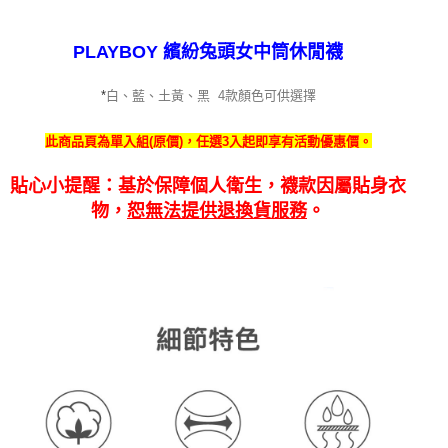
PLAYBOY 繽紛兔頭女中筒休閒襪
白、藍、土黃、黑 4
款顏色可供選擇
*
此商品頁為單入組(原價)，任選3入起即享有活動優惠價。
貼心小提醒：基於保障個人衛生，襪款因屬貼身衣
物，
恕無法提供退換貨服務
。