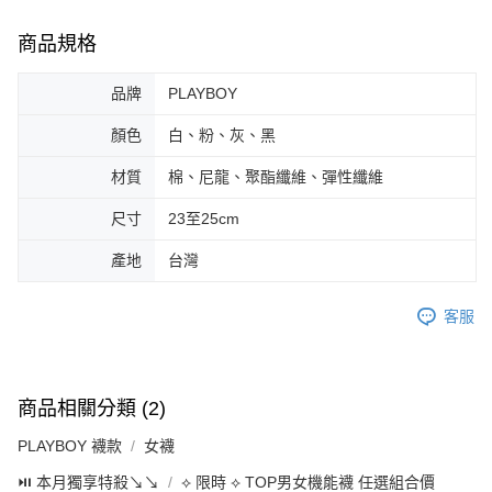
商品規格
品牌
PLAYBOY
顏色
白、粉、灰、黑
材質
棉、尼龍、聚酯纖維、彈性纖維
尺寸
23至25cm
產地
台灣
客服
商品相關分類 (2)
PLAYBOY 襪款
女襪
⏯︎ 本月獨享特殺↘︎↘︎
⟡ 限時 ⟡ TOP男女機能襪 任選組合價