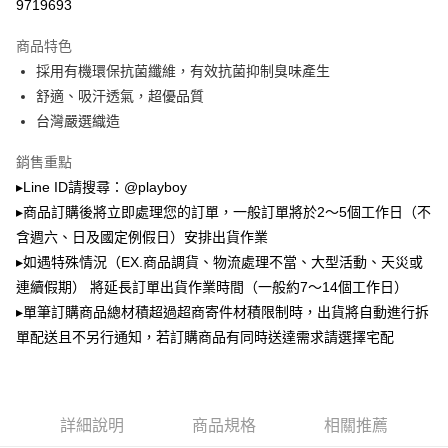
3.實際核准額度、可分期數及費用金額請依後續交易確認頁面所載為準。
9719693
全家取貨付款
4.訂單成立30分鐘內，如未前往確認交易或遇審核未通過，訂單將自動取
每筆NT$100，滿NT$900(含以上)免運費
消。如遇「轉專審核」未通過狀況，表示未達大哥付你分期系統評分，恕無
商品特色
法說明評估內容。
採用有機環保抗菌纖維，有效抗菌抑制臭味產生
付款後全家取貨
【繳款方式說明】
1.分期款項不併入電信帳單，「大哥付你分期」於每月結算日後寄送繳費提
舒適、吸汗透氣，超優品質
每筆NT$100，滿NT$700(含以上)免運費
醒簡訊。
台灣嚴選織造
2.透過簡訊連結打開帳單後，可選擇「超商條碼／台灣大直營門市／銀行轉
萊爾富取貨付款
帳／街口支付／iPASS MONEY」等通路繳費。
銷售重點
每筆NT$100，滿NT$900(含以上)免運費
【注意事項】
▸Line ID請搜尋：@playboy
付款後萊爾富取貨
1.本服務係由「台灣大哥大股份有限公司」（以下簡稱本公司）所提供，讓
▸商品訂購後將立即處理您的訂單，一般訂單將於2～5個工作日（不
用戶於交易時，得透過本服務購買商品或服務，並由商店將買賣／分期付款
每筆NT$100，滿NT$700(含以上)免運費
買賣價金債權讓與本公司後，依約使用本公司帳單繳交帳款。
含週六、日及國定例假日）安排出貨作業
2.基於同意付款使用「大哥付你分期」之契約關係目的，商店將以您的個人
▸如遇特殊情況（EX.商品調貨、物流處理不當、大型活動、天災或
7-11取貨付款
資料（包含姓名、電話或地址）提供予台灣大哥大進項蒐集、處理及利用，
連續假期） 將延長訂單出貨作業時間（一般約7～14個工作日）
由本公司與您本人進行分期帳單所需資料之確認、核對及更正。
每筆NT$100，滿NT$900(含以上)免運費
3.完整用戶服務條款，請詳閱以下連結：
https://oppay.tw/userRule
▸單筆訂購商品總材積超過超商寄件材積限制時，出貨將自動進行拆
付款後7-11取貨
單配送且不另行通知，若訂購商品有同時送達需求請選擇宅配
每筆NT$100，滿NT$700(含以上)免運費
宅配
每筆NT$100，滿NT$700(含以上)免運費
詳細說明
商品規格
相關推薦