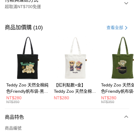
超取滿NT$700免運
付款方式
信用卡一次付款
商品加價購 (10)
查看全部
超商取貨付款
LINE Pay
Apple Pay
街口支付
Google Pay
Teddy Zoo 天然全棉純
【紅利點數+金】
Teddy Zoo 天
色Friendly帆布袋-黑色
Teddy Zoo 天然全棉純
色Friendly帆布
大哥付你分期
(TZB107)
色Friendly帆布袋-白色
色(TZB107)
NT$280
NT$280
NT$280
相關說明
NT$350
NT$350
(TZB107)
【大哥付你分期使用說明】
ATM付款
1.本服務由台灣大哥大提供，台灣大哥大用戶可立即使用無須另外申請。
商品特色
2.付款方式選擇「大哥付你分期」，訂單成立後會自動跳轉到大哥付的交易
流程，驗證手機門號後，選擇欲分期的期數、繳款截止日，確認付款後即完
運送方式
商品編號
成交易。