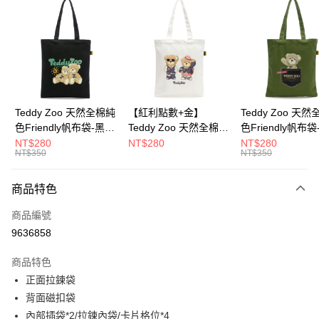
超商取貨付款
LINE Pay
Apple Pay
街口支付
Google Pay
Teddy Zoo 天然全棉純
【紅利點數+金】
Teddy Zoo 天
色Friendly帆布袋-黑色
Teddy Zoo 天然全棉純
色Friendly帆布
大哥付你分期
(TZB107)
色Friendly帆布袋-白色
色(TZB107)
NT$280
NT$280
NT$280
相關說明
NT$350
NT$350
(TZB107)
【大哥付你分期使用說明】
ATM付款
1.本服務由台灣大哥大提供，台灣大哥大用戶可立即使用無須另外申請。
商品特色
2.付款方式選擇「大哥付你分期」，訂單成立後會自動跳轉到大哥付的交易
流程，驗證手機門號後，選擇欲分期的期數、繳款截止日，確認付款後即完
運送方式
商品編號
成交易。
3.實際核准額度、可分期數及費用金額請依後續交易確認頁面所載為準。
9636858
全家取貨付款
4.訂單成立30分鐘內，如未前往確認交易或遇審核未通過，訂單將自動取
每筆NT$100，滿NT$900(含以上)免運費
消。如遇「轉專審核」未通過狀況，表示未達大哥付你分期系統評分，恕無
商品特色
法說明評估內容。
正面拉鍊袋
付款後全家取貨
【繳款方式說明】
1.分期款項不併入電信帳單，「大哥付你分期」於每月結算日後寄送繳費提
背面磁扣袋
每筆NT$100，滿NT$700(含以上)免運費
醒簡訊。
內部插袋*2/拉鍊內袋/卡片格位*4