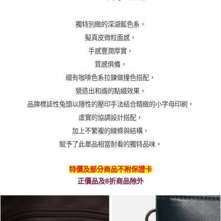
獨特別緻的深湖藍色系，
擬真皮微粒面感，
手感豐潤厚實，
質感俱備，
綴有咖啡色系拉鍊做撞色搭配，
營造出和諧的點綴效果，
品牌標誌性兔頭以隱性的壓印手法結合精緻的小字母印刷，
虛實的協調設計搭配，
加上不繁複的線條與結構，
賦予了此單品相當耐看的獨特品味。
特價及部分商品不附保證卡
正價品及8折商品除外