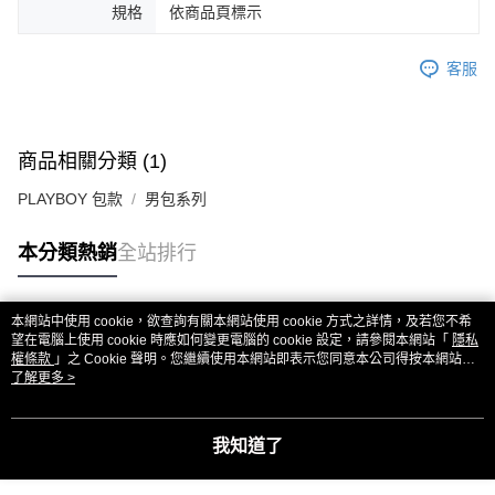
規格
依商品頁標示
客服
商品相關分類 (1)
PLAYBOY 包款
男包系列
本分類熱銷
全站排行
本網站中使用 cookie，欲查詢有關本網站使用 cookie 方式之詳情，及若您不希
熱門標籤
望在電腦上使用 cookie 時應如何變更電腦的 cookie 設定，請參閱本網站「
隱私
權條款
」之 Cookie 聲明。您繼續使用本網站即表示您同意本公司得按本網站使
用條款之 Cookie 聲明使用 cookie。
了解更多 >
我知道了