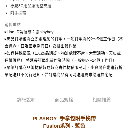
2.透過簡訊連結打開帳單後，可選擇「超商條碼／台灣大直營門市／銀行轉
萊爾富取貨付款
帳／街口支付／iPASS MONEY」等通路繳費。
專屬3C用品緩衝墊夾層
每筆NT$100，滿NT$900(含以上)免運費
附手挽帶
【注意事項】
付款後萊爾富取貨
1.本服務係由「台灣大哥大股份有限公司」（以下簡稱本公司）所提供，讓
銷售重點
用戶於交易時，得透過本服務購買商品或服務，並由商店將買賣／分期付款
每筆NT$100，滿NT$700(含以上)免運費
買賣價金債權讓與本公司後，依約使用本公司帳單繳交帳款。
▸Line ID請搜尋：@playboy
2.基於同意付款使用「大哥付你分期」之契約關係目的，商店將以您的個人
▸商品訂購後將立即處理您的訂單，一般訂單將於2～5個工作日（不
7-11取貨付款
資料（包含姓名、電話或地址）提供予台灣大哥大進項蒐集、處理及利用，
含週六、日及國定例假日）安排出貨作業
由本公司與您本人進行分期帳單所需資料之確認、核對及更正。
每筆NT$100，滿NT$900(含以上)免運費
3.完整用戶服務條款，請詳閱以下連結：
https://oppay.tw/userRule
▸如遇特殊情況（EX.商品調貨、物流處理不當、大型活動、天災或
付款後7-11取貨
連續假期） 將延長訂單出貨作業時間（一般約7～14個工作日）
每筆NT$100，滿NT$700(含以上)免運費
▸單筆訂購商品總材積超過超商寄件材積限制時，出貨將自動進行拆
單配送且不另行通知，若訂購商品有同時送達需求請選擇宅配
宅配
每筆NT$100，滿NT$700(含以上)免運費
詳細說明
商品規格
相關推薦
PLAYBOY 手拿包附手挽帶
Fusion系列 - 藍色