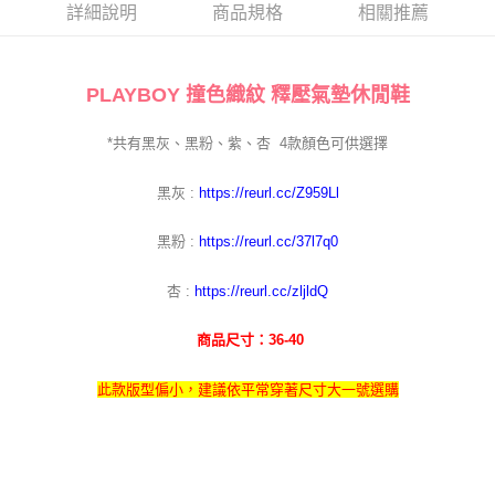
每筆NT$100，滿NT$700(含以上)免運費
詳細說明
商品規格
相關推薦
PLAYBOY 撞色織紋 釋壓氣墊休閒鞋
*共有黑灰、黑粉、紫
、
杏
4
款顏色可供選擇
黑灰 :
https://reurl.cc/Z959Ll
黑粉 :
https://reurl.cc/37l7q0
杏 :
https://reurl.cc/zljldQ
商品尺寸：36-40
此款版型偏小，建議依平常穿著尺寸大一號選購