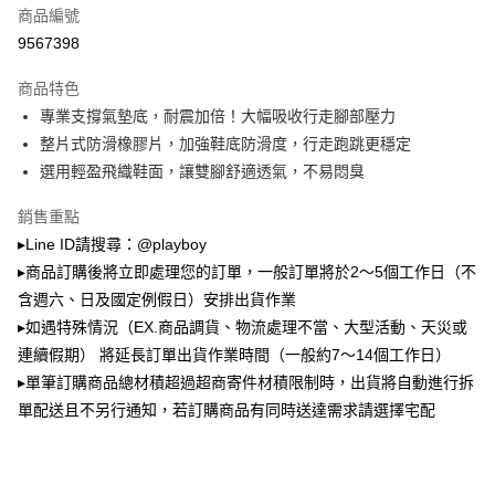
運送方式
商品編號
成交易。
3.實際核准額度、可分期數及費用金額請依後續交易確認頁面所載為準。
9567398
全家取貨付款
4.訂單成立30分鐘內，如未前往確認交易或遇審核未通過，訂單將自動取
每筆NT$100，滿NT$900(含以上)免運費
消。如遇「轉專審核」未通過狀況，表示未達大哥付你分期系統評分，恕無
商品特色
法說明評估內容。
專業支撐氣墊底，耐震加倍！大幅吸收行走腳部壓力
付款後全家取貨
【繳款方式說明】
1.分期款項不併入電信帳單，「大哥付你分期」於每月結算日後寄送繳費提
整片式防滑橡膠片，加強鞋底防滑度，行走跑跳更穩定
每筆NT$100，滿NT$700(含以上)免運費
醒簡訊。
選用輕盈飛織鞋面，讓雙腳舒適透氣，不易悶臭
2.透過簡訊連結打開帳單後，可選擇「超商條碼／台灣大直營門市／銀行轉
萊爾富取貨付款
帳／街口支付／iPASS MONEY」等通路繳費。
銷售重點
每筆NT$100，滿NT$900(含以上)免運費
【注意事項】
▸Line ID請搜尋：@playboy
付款後萊爾富取貨
1.本服務係由「台灣大哥大股份有限公司」（以下簡稱本公司）所提供，讓
▸商品訂購後將立即處理您的訂單，一般訂單將於2～5個工作日（不
用戶於交易時，得透過本服務購買商品或服務，並由商店將買賣／分期付款
每筆NT$100，滿NT$700(含以上)免運費
買賣價金債權讓與本公司後，依約使用本公司帳單繳交帳款。
含週六、日及國定例假日）安排出貨作業
2.基於同意付款使用「大哥付你分期」之契約關係目的，商店將以您的個人
▸如遇特殊情況（EX.商品調貨、物流處理不當、大型活動、天災或
7-11取貨付款
資料（包含姓名、電話或地址）提供予台灣大哥大進項蒐集、處理及利用，
連續假期） 將延長訂單出貨作業時間（一般約7～14個工作日）
由本公司與您本人進行分期帳單所需資料之確認、核對及更正。
每筆NT$100，滿NT$900(含以上)免運費
3.完整用戶服務條款，請詳閱以下連結：
https://oppay.tw/userRule
▸單筆訂購商品總材積超過超商寄件材積限制時，出貨將自動進行拆
付款後7-11取貨
單配送且不另行通知，若訂購商品有同時送達需求請選擇宅配
每筆NT$100，滿NT$700(含以上)免運費
宅配