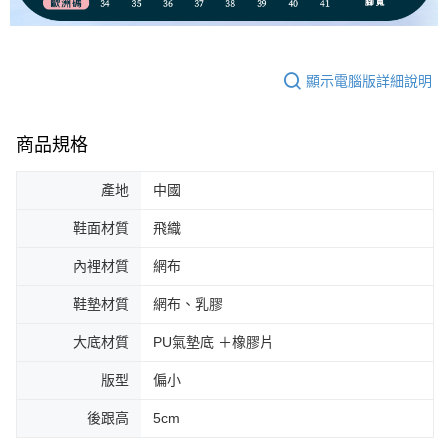
顯示電腦版詳細說明
商品規格
產地
中國
鞋面材質
飛織
內裡材質
網布
鞋墊材質
網布、乳膠
大底材質
PU氣墊底 ＋橡膠片
版型
偏小
後跟高
5cm