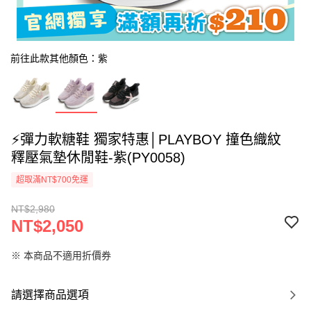
前往此款其他顏色：紫
⚡彈力軟糖鞋 獨家特惠│PLAYBOY 撞色織紋
釋壓氣墊休閒鞋-紫(PY0058)
超取滿NT$700免運
NT$2,980
NT$2,050
※ 本商品不適用折價券
請選擇商品選項