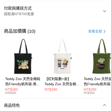
付款與運送方式
超取滿NT$700免運
付款方式
信用卡一次付款
商品加價購 (10)
查看全部
超商取貨付款
LINE Pay
Apple Pay
街口支付
Google Pay
Teddy Zoo 天然全棉純
【紅利點數+金】
Teddy Zoo 天
色Friendly帆布袋-黑色
Teddy Zoo 天然全棉純
色Friendly帆布
大哥付你分期
(TZB107)
色Friendly帆布袋-白色
色(TZB107)
NT$280
NT$280
NT$280
相關說明
NT$350
NT$350
(TZB107)
【大哥付你分期使用說明】
ATM付款
1.本服務由台灣大哥大提供，台灣大哥大用戶可立即使用無須另外申請。
商品特色
2.付款方式選擇「大哥付你分期」，訂單成立後會自動跳轉到大哥付的交易
流程，驗證手機門號後，選擇欲分期的期數、繳款截止日，確認付款後即完