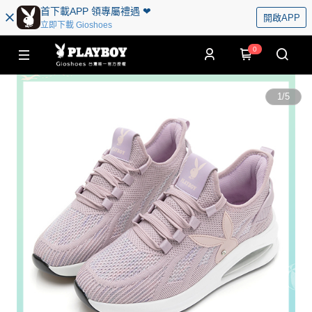
首下載APP 領專屬禮遇 ❤︎
開啟APP
立即下載 Gioshoes
0
1
/
5