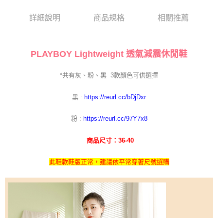
每筆NT$100，滿NT$700(含以上)免運費
詳細說明
商品規格
相關推薦
PLAYBOY Lightweight 透氣減震休閒鞋
*共有灰、粉、黑
3
款顏色可供選擇
黑 :
https://reurl.cc/bDjDxr
https://reurl.cc/97Y7x8
粉 :
商品尺寸：36-40
此鞋款鞋版正常，建議依平常穿著尺號選購