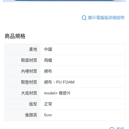
顯示電腦版詳細說明
商品規格
產地
中國
鞋面材質
飛織
內裡材質
網布
鞋墊材質
網布、PU FOAM
大底材質
model+ 橡膠片
版型
正常
後跟高
5cm