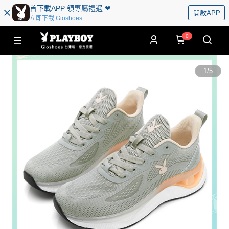
首下載APP 領專屬禮遇 ❤︎
開啟APP
立即下載 Gioshoes
0
1
/
5