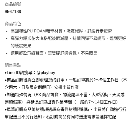
運送方式
商品編號
成交易。
3.實際核准額度、可分期數及費用金額請依後續交易確認頁面所載為準。
9567189
全家取貨付款
4.訂單成立30分鐘內，如未前往確認交易或遇審核未通過，訂單將自動取
每筆NT$100，滿NT$900(含以上)免運費
消。如遇「轉專審核」未通過狀況，表示未達大哥付你分期系統評分，恕無
商品特色
法說明評估內容。
高回彈性PU FOAM鞋墊材質，吸震減壓，舒緩行走疲勞
付款後全家取貨
【繳款方式說明】
1.分期款項不併入電信帳單，「大哥付你分期」於每月結算日後寄送繳費提
高彈力爆米花大底搭配後跟減壓，持續回彈不易變形，達到更好
每筆NT$100，滿NT$700(含以上)免運費
醒簡訊。
的緩震效果
2.透過簡訊連結打開帳單後，可選擇「超商條碼／台灣大直營門市／銀行轉
萊爾富取貨付款
帳／街口支付／iPASS MONEY」等通路繳費。
選用輕盈飛織鞋面，讓雙腳舒適透氣，不易悶臭
每筆NT$100，滿NT$900(含以上)免運費
【注意事項】
銷售重點
付款後萊爾富取貨
1.本服務係由「台灣大哥大股份有限公司」（以下簡稱本公司）所提供，讓
▸Line ID請搜尋：@playboy
用戶於交易時，得透過本服務購買商品或服務，並由商店將買賣／分期付款
每筆NT$100，滿NT$700(含以上)免運費
買賣價金債權讓與本公司後，依約使用本公司帳單繳交帳款。
▸商品訂購後將立即處理您的訂單，一般訂單將於2～5個工作日（不
2.基於同意付款使用「大哥付你分期」之契約關係目的，商店將以您的個人
含週六、日及國定例假日）安排出貨作業
7-11取貨付款
資料（包含姓名、電話或地址）提供予台灣大哥大進項蒐集、處理及利用，
▸如遇特殊情況（EX.商品調貨、物流處理不當、大型活動、天災或
由本公司與您本人進行分期帳單所需資料之確認、核對及更正。
每筆NT$100，滿NT$900(含以上)免運費
3.完整用戶服務條款，請詳閱以下連結：
https://oppay.tw/userRule
連續假期） 將延長訂單出貨作業時間（一般約7～14個工作日）
付款後7-11取貨
▸單筆訂購商品總材積超過超商寄件材積限制時，出貨將自動進行拆
每筆NT$100，滿NT$700(含以上)免運費
單配送且不另行通知，若訂購商品有同時送達需求請選擇宅配
宅配