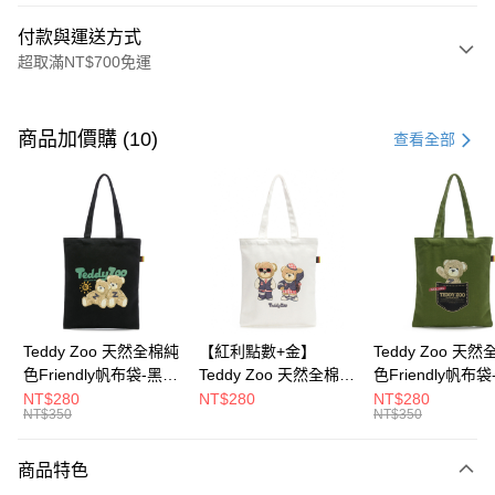
付款與運送方式
超取滿NT$700免運
付款方式
信用卡一次付款
商品加價購 (10)
查看全部
超商取貨付款
LINE Pay
Apple Pay
街口支付
Google Pay
Teddy Zoo 天然全棉純
【紅利點數+金】
Teddy Zoo 天
色Friendly帆布袋-黑色
Teddy Zoo 天然全棉純
色Friendly帆布
大哥付你分期
(TZB107)
色Friendly帆布袋-白色
色(TZB107)
NT$280
NT$280
NT$280
相關說明
NT$350
NT$350
(TZB107)
【大哥付你分期使用說明】
ATM付款
1.本服務由台灣大哥大提供，台灣大哥大用戶可立即使用無須另外申請。
商品特色
2.付款方式選擇「大哥付你分期」，訂單成立後會自動跳轉到大哥付的交易
流程，驗證手機門號後，選擇欲分期的期數、繳款截止日，確認付款後即完