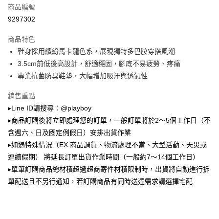
運送方式
商品編號
成交易。
3.實際核准額度、可分期數及費用金額請依後續交易確認頁面所載為準。
9297302
全家取貨付款
4.訂單成立30分鐘內，如未前往確認交易或遇審核未通過，訂單將自動取
每筆NT$100，滿NT$900(含以上)免運費
消。如遇「轉專審核」未通過狀況，表示未達大哥付你分期系統評分，恕無
商品特色
法說明評估內容。
鞋身採用繽紛馬卡龍色系，展現獨特多巴胺穿搭風潮
付款後全家取貨
【繳款方式說明】
1.分期款項不併入電信帳單，「大哥付你分期」於每月結算日後寄送繳費提
3.5cm前低後高設計，舒適穩固，腳底不易疲勞、疼痛
每筆NT$100，滿NT$700(含以上)免運費
醒簡訊。
專業抗菌防臭鞋墊，大幅增加吸汗與透氣性
2.透過簡訊連結打開帳單後，可選擇「超商條碼／台灣大直營門市／銀行轉
萊爾富取貨付款
帳／街口支付／iPASS MONEY」等通路繳費。
銷售重點
每筆NT$100，滿NT$900(含以上)免運費
【注意事項】
▸Line ID請搜尋：@playboy
付款後萊爾富取貨
1.本服務係由「台灣大哥大股份有限公司」（以下簡稱本公司）所提供，讓
▸商品訂購後將立即處理您的訂單，一般訂單將於2～5個工作日（不
用戶於交易時，得透過本服務購買商品或服務，並由商店將買賣／分期付款
每筆NT$100，滿NT$700(含以上)免運費
買賣價金債權讓與本公司後，依約使用本公司帳單繳交帳款。
含週六、日及國定例假日）安排出貨作業
2.基於同意付款使用「大哥付你分期」之契約關係目的，商店將以您的個人
▸如遇特殊情況（EX.商品調貨、物流處理不當、大型活動、天災或
7-11取貨付款
資料（包含姓名、電話或地址）提供予台灣大哥大進項蒐集、處理及利用，
連續假期） 將延長訂單出貨作業時間（一般約7～14個工作日）
由本公司與您本人進行分期帳單所需資料之確認、核對及更正。
每筆NT$100，滿NT$900(含以上)免運費
3.完整用戶服務條款，請詳閱以下連結：
https://oppay.tw/userRule
▸單筆訂購商品總材積超過超商寄件材積限制時，出貨將自動進行拆
付款後7-11取貨
單配送且不另行通知，若訂購商品有同時送達需求請選擇宅配
每筆NT$100，滿NT$700(含以上)免運費
宅配