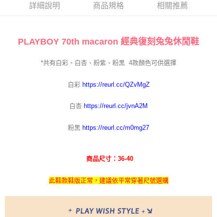
每筆NT$100，滿NT$700(含以上)免運費
詳細說明
商品規格
相關推薦
PLAYBOY 70th macaron 經典復刻兔兔休閒鞋
*共有白彩、白杏、粉紫、粉黑
4
款顏色可供選擇
白彩
https://reurl.cc/QZvMgZ
白杏
https://reurl.cc/jvnA2M
粉黑
https://reurl.cc/m0mg27
商品尺寸：36-40
此鞋款鞋版正常，建議依平常穿著尺號選購