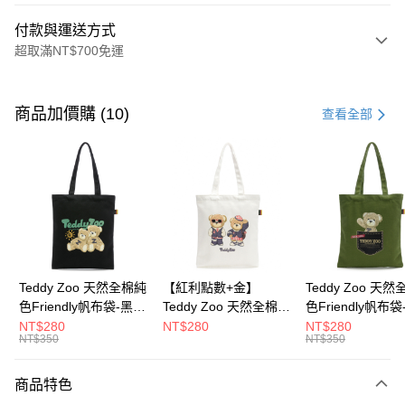
付款與運送方式
超取滿NT$700免運
付款方式
信用卡一次付款
商品加價購 (10)
查看全部
超商取貨付款
LINE Pay
Apple Pay
街口支付
Google Pay
Teddy Zoo 天然全棉純
【紅利點數+金】
Teddy Zoo 天
色Friendly帆布袋-黑色
Teddy Zoo 天然全棉純
色Friendly帆布
大哥付你分期
(TZB107)
色Friendly帆布袋-白色
色(TZB107)
NT$280
NT$280
NT$280
相關說明
NT$350
NT$350
(TZB107)
【大哥付你分期使用說明】
ATM付款
1.本服務由台灣大哥大提供，台灣大哥大用戶可立即使用無須另外申請。
商品特色
2.付款方式選擇「大哥付你分期」，訂單成立後會自動跳轉到大哥付的交易
流程，驗證手機門號後，選擇欲分期的期數、繳款截止日，確認付款後即完