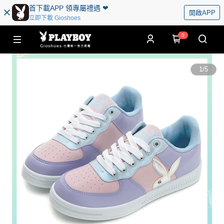
首下載APP 領專屬禮遇 ❤︎
開啟APP
立即下載 Gioshoes
0
1
/
5