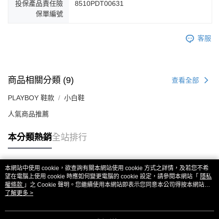
投保產品責任險
8510PDT00631
保單編號
客服
商品相關分類 (9)
查看全部
PLAYBOY 鞋款
小白鞋
人氣商品推薦
本分類熱銷
全站排行
本網站中使用 cookie，欲查詢有關本網站使用 cookie 方式之詳情，及若您不希
熱門標籤
望在電腦上使用 cookie 時應如何變更電腦的 cookie 設定，請參閱本網站「
隱私
權條款
」之 Cookie 聲明。您繼續使用本網站即表示您同意本公司得按本網站使
用條款之 Cookie 聲明使用 cookie。
了解更多 >