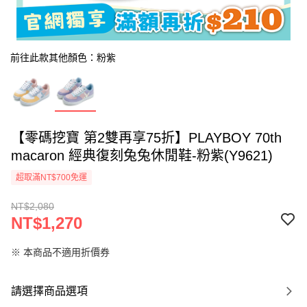
前往此款其他顏色：粉紫
【零碼挖寶 第2雙再享75折】PLAYBOY 70th
macaron 經典復刻兔兔休閒鞋-粉紫(Y9621)
超取滿NT$700免運
NT$2,080
NT$1,270
※ 本商品不適用折價券
請選擇商品選項