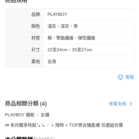
商品規格
品牌
PLAYBOY
顏色
淺灰、深灰、黑
材質
棉、聚酯纖維、彈性纖維
尺寸
22至24cm、25至27cm
產地
台灣
客服
商品相關分類 (4)
查看全部
PLAYBOY 襪款
女襪
⏯︎ 本月獨享特殺↘︎↘︎
⟡ 限時 ⟡ TOP男女機能襪 任選組合價