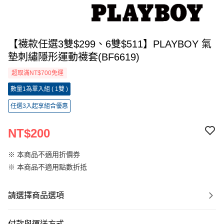
【襪款任選3雙$299、6雙$511】PLAYBOY 氣
墊刺繡隱形運動襪套(BF6619)
超取滿NT$700免運
數量1為單入組 ( 1雙 )
任選3入起享組合優惠
NT$200
※ 本商品不適用折價券
※ 本商品不適用點數折抵
請選擇商品選項
付款與運送方式