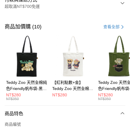
超取滿NT$700免運
付款方式
信用卡一次付款
商品加價購 (10)
查看全部
超商取貨付款
LINE Pay
Apple Pay
街口支付
Google Pay
Teddy Zoo 天然全棉純
【紅利點數+金】
Teddy Zoo 天
色Friendly帆布袋-黑色
Teddy Zoo 天然全棉純
色Friendly帆布
大哥付你分期
(TZB107)
色Friendly帆布袋-白色
色(TZB107)
NT$280
NT$280
NT$280
相關說明
NT$350
NT$350
(TZB107)
【大哥付你分期使用說明】
ATM付款
1.本服務由台灣大哥大提供，台灣大哥大用戶可立即使用無須另外申請。
商品特色
2.付款方式選擇「大哥付你分期」，訂單成立後會自動跳轉到大哥付的交易
流程，驗證手機門號後，選擇欲分期的期數、繳款截止日，確認付款後即完
運送方式
商品編號
成交易。