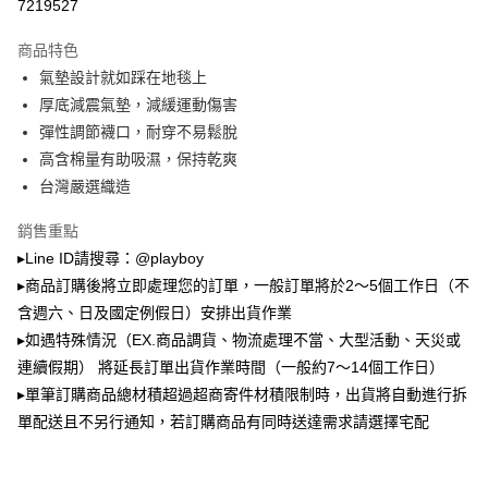
3.實際核准額度、可分期數及費用金額請依後續交易確認頁面所載為準。
7219527
全家取貨付款
4.訂單成立30分鐘內，如未前往確認交易或遇審核未通過，訂單將自動取
每筆NT$100，滿NT$900(含以上)免運費
消。如遇「轉專審核」未通過狀況，表示未達大哥付你分期系統評分，恕無
商品特色
法說明評估內容。
氣墊設計就如踩在地毯上
付款後全家取貨
【繳款方式說明】
1.分期款項不併入電信帳單，「大哥付你分期」於每月結算日後寄送繳費提
厚底減震氣墊，減緩運動傷害
每筆NT$100，滿NT$700(含以上)免運費
醒簡訊。
彈性調節襪口，耐穿不易鬆脫
2.透過簡訊連結打開帳單後，可選擇「超商條碼／台灣大直營門市／銀行轉
萊爾富取貨付款
帳／街口支付／iPASS MONEY」等通路繳費。
高含棉量有助吸濕，保持乾爽
每筆NT$100，滿NT$900(含以上)免運費
台灣嚴選織造
【注意事項】
付款後萊爾富取貨
1.本服務係由「台灣大哥大股份有限公司」（以下簡稱本公司）所提供，讓
銷售重點
用戶於交易時，得透過本服務購買商品或服務，並由商店將買賣／分期付款
每筆NT$100，滿NT$700(含以上)免運費
買賣價金債權讓與本公司後，依約使用本公司帳單繳交帳款。
▸Line ID請搜尋：@playboy
2.基於同意付款使用「大哥付你分期」之契約關係目的，商店將以您的個人
▸商品訂購後將立即處理您的訂單，一般訂單將於2～5個工作日（不
7-11取貨付款
資料（包含姓名、電話或地址）提供予台灣大哥大進項蒐集、處理及利用，
含週六、日及國定例假日）安排出貨作業
由本公司與您本人進行分期帳單所需資料之確認、核對及更正。
每筆NT$100，滿NT$900(含以上)免運費
3.完整用戶服務條款，請詳閱以下連結：
https://oppay.tw/userRule
▸如遇特殊情況（EX.商品調貨、物流處理不當、大型活動、天災或
付款後7-11取貨
連續假期） 將延長訂單出貨作業時間（一般約7～14個工作日）
每筆NT$100，滿NT$700(含以上)免運費
▸單筆訂購商品總材積超過超商寄件材積限制時，出貨將自動進行拆
單配送且不另行通知，若訂購商品有同時送達需求請選擇宅配
宅配
每筆NT$100，滿NT$700(含以上)免運費