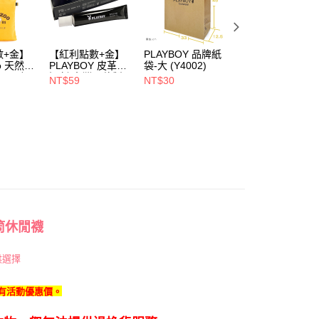
00，滿NT$700(含以上)免運費
意付款使用「大哥付你分期」之契約關係目的，商店將以您的個人
含姓名、電話或地址）提供予台灣大哥大進項蒐集、處理及利
付款
公司與您本人進行分期帳單所需資料之確認、核對及更正。
戶服務條款，請詳閱以下連結：
https://oppay.tw/userRule
00，滿NT$900(含以上)免運費
數+金】
【紅利點數+金】
PLAYBOY 品牌紙
PLAYBOY 12mm
oo 天然全
PLAYBOY 皮革去
袋-大 (Y4002)
豚皮Ag+銀離子活
1取貨
ndly帆
污劑(台灣哥倫製)-
性抑菌鞋墊-杏
NT$59
NT$30
NT$490
(Y4003)
(S4008)
NT$880
00，滿NT$700(含以上)免運費
00，滿NT$700(含以上)免運費
筒休閒襪
供選擇
享有活動優惠價。