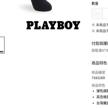
數量
※ 本商品
※ 本商品
付款與運
超取滿NT$
付款方式
商品特色
信用卡一
商品編號
7161169
超商取貨
商品特色
LINE Pay
彈性調
高含棉
Apple Pay
台灣嚴
街口支付