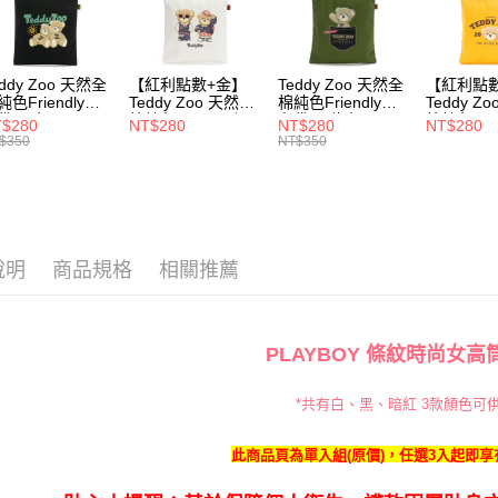
每筆NT$1
2.基於同
資料（包
7-11取貨
用，由本
3.完整用
每筆NT$1
eddy Zoo 天然全
【紅利點數+金】
Teddy Zoo 天然全
【紅利點
純色Friendly帆
Teddy Zoo 天然全
棉純色Friendly帆
Teddy Z
付款後7-1
袋-黑色
棉純色Friendly帆
布袋-軍綠色
棉純色Frie
$280
NT$280
NT$280
NT$280
ZB107)
布袋-白色
(TZB107)
布袋-黃色
$350
NT$350
每筆NT$1
(TZB107)
(TZB107)
宅配
每筆NT$1
說明
商品規格
相關推薦
PLAYBOY 條紋時尚女高
*共有白、黑、暗紅 3
款顏色可
此商品頁為單入組(原價)，任選3入起即