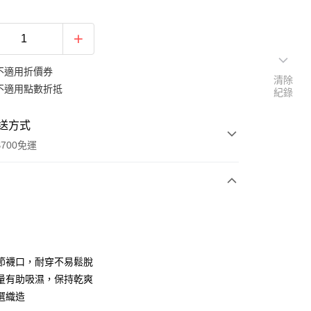
不適用折價券
清除
不適用點數折抵
紀錄
送方式
700免運
次付款
付款
節襪口，耐穿不易鬆脫
量有助吸濕，保持乾爽
選織造