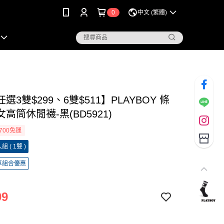
0
中文 (繁體)
選3雙$299、6雙$511】PLAYBOY 條
高筒休閒襪-黑(BD5921)
700免運
 ( 1雙 )
享組合優惠
09