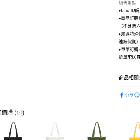
銷售重點
▸Line I
Google Pa
▸商品訂購
大哥付你
（不含週
相關說明
▸如遇特殊
【大哥付
ATM付款
連續假期）
1.本服務
2.付款方
▸單筆訂
流程，驗
拆單配送
完成交易
運送方式
3.實際核
4.訂單成
全家取貨
消。如遇
商品相關分
每筆NT$1
無法說明
【繳款方
PLAYBOY
付款後全
1.分期款
分享
醒簡訊。
⏯︎ 本月獨
每筆NT$1
2.透過簡
帳／街口支
價購 (10)
萊爾富取
【注意事
每筆NT$1
1.本服務
用戶於交
付款後萊
款買賣價