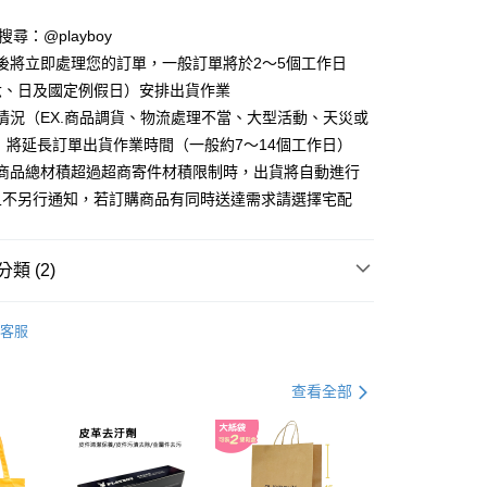
D請搜尋：@playboy
y
後將立即處理您的訂單，一般訂單將於2～5個工作日
分期
六、日及國定例假日）安排出貨作業
情況（EX.商品調貨、物流處理不當、大型活動、天災或
你分期使用說明】
 將延長訂單出貨作業時間（一般約7～14個工作日）
由台灣大哥大提供，台灣大哥大用戶可立即使用無須另外申請。
式選擇「大哥付你分期」，訂單成立後會自動跳轉到大哥付的交易
購商品總材積超過超商寄件材積限制時，出貨將自動進行
證手機門號後，選擇欲分期的期數、繳款截止日，確認付款後即
且不另行通知，若訂購商品有同時送達需求請選擇宅配
。
准額度、可分期數及費用金額請依後續交易確認頁面所載為準。
立30分鐘內，如未前往確認交易或遇審核未通過，訂單將自動取
付款
「轉專審核」未通過狀況，表示未達大哥付你分期系統評分，恕
類 (2)
00，滿NT$900(含以上)免運費
評估內容。
式說明】
 襪款
女襪
家取貨
項不併入電信帳單，「大哥付你分期」於每月結算日後寄送繳費提
客服
享特殺↘︎↘︎
⟡ 限時 ⟡ TOP男女機能襪 任選組合價
00，滿NT$700(含以上)免運費
訊連結打開帳單後，可選擇「超商條碼／台灣大直營門市／銀行轉
付／iPASS MONEY」等通路繳費。
貨付款
查看全部
項】
00，滿NT$900(含以上)免運費
係由「台灣大哥大股份有限公司」（以下簡稱本公司）所提供，讓
易時，得透過本服務購買商品或服務，並由商店將買賣／分期付
爾富取貨
金債權讓與本公司後，依約使用本公司帳單繳交帳款。