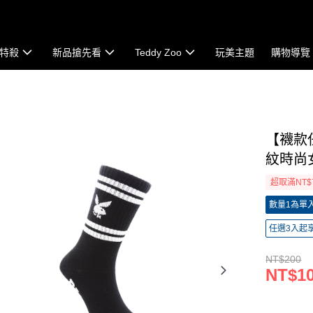
特殺
新品搶先看
Teddy Zoo
玩美主題
購物導覽
【襪款任
紋時尚女
超取滿NT$
數量1為單入組
任選3入起
NT$200
NT$1