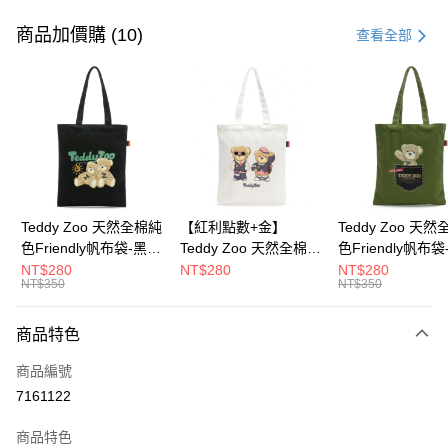
信用卡一次付款
商品加價購 (10)
查看全部
超商取貨付款
LINE Pay
Apple Pay
街口支付
Google Pay
Teddy Zoo 天然全棉純
【紅利點數+金】
Teddy Zoo 天
色Friendly帆布袋-黑色
Teddy Zoo 天然全棉純
色Friendly帆布
大哥付你分期
(TZB107)
色Friendly帆布袋-白色
色(TZB107)
NT$280
NT$280
NT$280
相關說明
NT$350
NT$350
(TZB107)
【大哥付你分期使用說明】
ATM付款
1.本服務由台灣大哥大提供，台灣大哥大用戶可立即使用無須另外申請。
商品特色
2.付款方式選擇「大哥付你分期」，訂單成立後會自動跳轉到大哥付的交易
流程，驗證手機門號後，選擇欲分期的期數、繳款截止日，確認付款後即完
運送方式
商品編號
成交易。
3.實際核准額度、可分期數及費用金額請依後續交易確認頁面所載為準。
7161122
全家取貨付款
4.訂單成立30分鐘內，如未前往確認交易或遇審核未通過，訂單將自動取
每筆NT$100，滿NT$900(含以上)免運費
消。如遇「轉專審核」未通過狀況，表示未達大哥付你分期系統評分，恕無
商品特色
法說明評估內容。