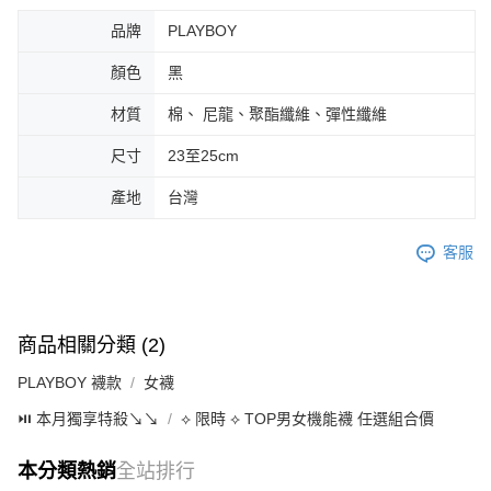
品牌
PLAYBOY
顏色
黑
材質
棉、 尼龍、聚酯纖維、彈性纖維
尺寸
23至25cm
產地
台灣
客服
商品相關分類 (2)
PLAYBOY 襪款
女襪
⏯︎ 本月獨享特殺↘︎↘︎
⟡ 限時 ⟡ TOP男女機能襪 任選組合價
本分類熱銷
全站排行