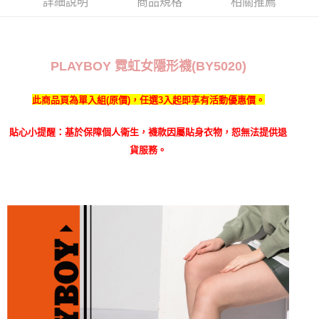
詳細說明
商品規格
相關推薦
PLAYBOY 霓虹女隱形襪(BY5020)
此商品頁為單入組(原價)，任選3入起即享有活動優惠價。
貼心小提醒：基於保障個人衛生，襪款因屬貼身衣物，恕無法提供退
貨服務。