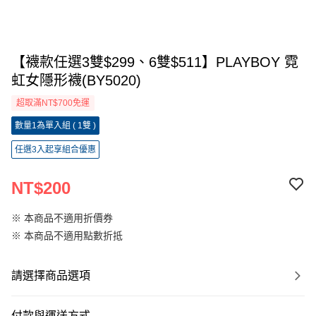
【襪款任選3雙$299、6雙$511】PLAYBOY 霓
虹女隱形襪(BY5020)
超取滿NT$700免運
數量1為單入組 ( 1雙 )
任選3入起享組合優惠
NT$200
※ 本商品不適用折價券
※ 本商品不適用點數折抵
請選擇商品選項
付款與運送方式