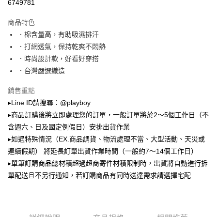
3.實際核准額度、可分期數及費用金額請依後續交易確認頁面所載為準。
6749781
全家取貨付款
4.訂單成立30分鐘內，如未前往確認交易或遇審核未通過，訂單將自動取
每筆NT$100，滿NT$900(含以上)免運費
消。如遇「轉專審核」未通過狀況，表示未達大哥付你分期系統評分，恕無
商品特色
法說明評估內容。
．棉含量高，有助吸濕排汗
付款後全家取貨
【繳款方式說明】
1.分期款項不併入電信帳單，「大哥付你分期」於每月結算日後寄送繳費提
．打網透氣，保持乾爽不悶熱
每筆NT$100，滿NT$700(含以上)免運費
醒簡訊。
．時尚設計款，好看好穿搭
2.透過簡訊連結打開帳單後，可選擇「超商條碼／台灣大直營門市／銀行轉
萊爾富取貨付款
帳／街口支付／iPASS MONEY」等通路繳費。
．台灣嚴選織造
每筆NT$100，滿NT$900(含以上)免運費
【注意事項】
銷售重點
付款後萊爾富取貨
1.本服務係由「台灣大哥大股份有限公司」（以下簡稱本公司）所提供，讓
▸Line ID請搜尋：@playboy
用戶於交易時，得透過本服務購買商品或服務，並由商店將買賣／分期付款
每筆NT$100，滿NT$700(含以上)免運費
買賣價金債權讓與本公司後，依約使用本公司帳單繳交帳款。
▸商品訂購後將立即處理您的訂單，一般訂單將於2～5個工作日（不
2.基於同意付款使用「大哥付你分期」之契約關係目的，商店將以您的個人
含週六、日及國定例假日）安排出貨作業
7-11取貨付款
資料（包含姓名、電話或地址）提供予台灣大哥大進項蒐集、處理及利用，
▸如遇特殊情況（EX.商品調貨、物流處理不當、大型活動、天災或
由本公司與您本人進行分期帳單所需資料之確認、核對及更正。
每筆NT$100，滿NT$900(含以上)免運費
3.完整用戶服務條款，請詳閱以下連結：
https://oppay.tw/userRule
連續假期） 將延長訂單出貨作業時間（一般約7～14個工作日）
付款後7-11取貨
▸單筆訂購商品總材積超過超商寄件材積限制時，出貨將自動進行拆
每筆NT$100，滿NT$700(含以上)免運費
單配送且不另行通知，若訂購商品有同時送達需求請選擇宅配
宅配
每筆NT$100，滿NT$700(含以上)免運費