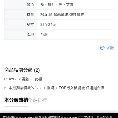
顏色
藍、桃紅、黑、丈青
材質
棉,尼龍,聚酯纖維,彈性纖維
尺寸
22至24cm
產地
台灣
客服
商品相關分類 (2)
PLAYBOY 襪款
女襪
⏯︎ 本月獨享特殺↘︎↘︎
⟡ 限時 ⟡ TOP男女機能襪 任選組合價
本分類熱銷
全站排行
本網站中使用 cookie，欲查詢有關本網站使用 cookie 方式之詳情，及若您不希