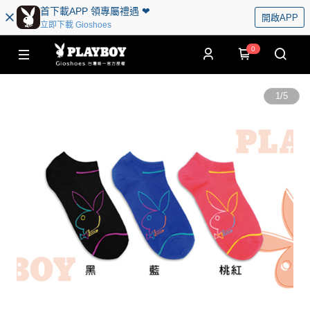
首下載APP 領專屬禮遇 ❤︎
開啟APP
立即下載 Gioshoes
0
1
/
5