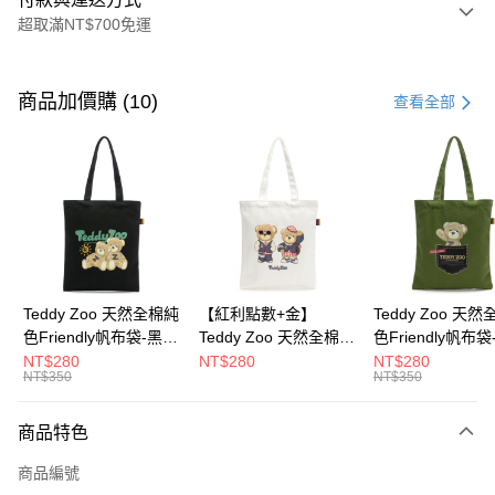
超取滿NT$700免運
付款方式
信用卡一次付款
商品加價購 (10)
查看全部
超商取貨付款
LINE Pay
Apple Pay
街口支付
Google Pay
Teddy Zoo 天然全棉純
【紅利點數+金】
Teddy Zoo 天
色Friendly帆布袋-黑色
Teddy Zoo 天然全棉純
色Friendly帆布
大哥付你分期
(TZB107)
色Friendly帆布袋-白色
色(TZB107)
NT$280
NT$280
NT$280
相關說明
NT$350
NT$350
(TZB107)
【大哥付你分期使用說明】
ATM付款
1.本服務由台灣大哥大提供，台灣大哥大用戶可立即使用無須另外申請。
商品特色
2.付款方式選擇「大哥付你分期」，訂單成立後會自動跳轉到大哥付的交易
流程，驗證手機門號後，選擇欲分期的期數、繳款截止日，確認付款後即完
運送方式
商品編號
成交易。