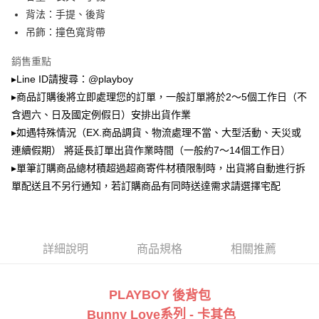
2.透過簡訊連結打開帳單後，可選擇「超商條碼／台灣大直營門市／銀行轉
萊爾富取貨付款
帳／街口支付／iPASS MONEY」等通路繳費。
背法：手提、後背
每筆NT$100，滿NT$900(含以上)免運費
吊飾：撞色寬背帶
【注意事項】
付款後萊爾富取貨
1.本服務係由「台灣大哥大股份有限公司」（以下簡稱本公司）所提供，讓
銷售重點
用戶於交易時，得透過本服務購買商品或服務，並由商店將買賣／分期付款
每筆NT$100，滿NT$700(含以上)免運費
買賣價金債權讓與本公司後，依約使用本公司帳單繳交帳款。
▸Line ID請搜尋：@playboy
2.基於同意付款使用「大哥付你分期」之契約關係目的，商店將以您的個人
▸商品訂購後將立即處理您的訂單，一般訂單將於2～5個工作日（不
7-11取貨付款
資料（包含姓名、電話或地址）提供予台灣大哥大進項蒐集、處理及利用，
含週六、日及國定例假日）安排出貨作業
由本公司與您本人進行分期帳單所需資料之確認、核對及更正。
每筆NT$100，滿NT$900(含以上)免運費
3.完整用戶服務條款，請詳閱以下連結：
https://oppay.tw/userRule
▸如遇特殊情況（EX.商品調貨、物流處理不當、大型活動、天災或
付款後7-11取貨
連續假期） 將延長訂單出貨作業時間（一般約7～14個工作日）
每筆NT$100，滿NT$700(含以上)免運費
▸單筆訂購商品總材積超過超商寄件材積限制時，出貨將自動進行拆
單配送且不另行通知，若訂購商品有同時送達需求請選擇宅配
宅配
每筆NT$100，滿NT$700(含以上)免運費
詳細說明
商品規格
相關推薦
PLAYBOY
後背包
系列
Bunny Love
- 卡其色