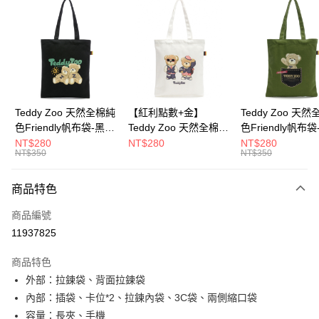
超商取貨付款
LINE Pay
Apple Pay
街口支付
Google Pay
Teddy Zoo 天然全棉純
【紅利點數+金】
Teddy Zoo 天
色Friendly帆布袋-黑色
Teddy Zoo 天然全棉純
色Friendly帆布
大哥付你分期
(TZB107)
色Friendly帆布袋-白色
色(TZB107)
NT$280
NT$280
NT$280
相關說明
NT$350
NT$350
(TZB107)
【大哥付你分期使用說明】
ATM付款
1.本服務由台灣大哥大提供，台灣大哥大用戶可立即使用無須另外申請。
商品特色
2.付款方式選擇「大哥付你分期」，訂單成立後會自動跳轉到大哥付的交易
流程，驗證手機門號後，選擇欲分期的期數、繳款截止日，確認付款後即完
運送方式
商品編號
成交易。
3.實際核准額度、可分期數及費用金額請依後續交易確認頁面所載為準。
11937825
全家取貨付款
4.訂單成立30分鐘內，如未前往確認交易或遇審核未通過，訂單將自動取
每筆NT$100，滿NT$900(含以上)免運費
消。如遇「轉專審核」未通過狀況，表示未達大哥付你分期系統評分，恕無
商品特色
法說明評估內容。
外部：拉鍊袋、背面拉鍊袋
付款後全家取貨
【繳款方式說明】
1.分期款項不併入電信帳單，「大哥付你分期」於每月結算日後寄送繳費提
內部：插袋、卡位*2、拉鍊內袋、3C袋、兩側縮口袋
每筆NT$100，滿NT$700(含以上)免運費
醒簡訊。
容量：長夾、手機