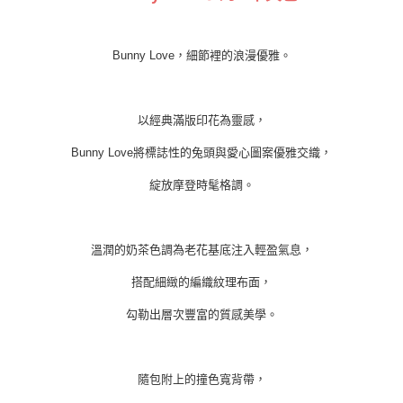
Bunny Love，細節裡的浪漫優雅。
以經典滿版印花為靈感，
Bunny Love將標誌性的兔頭與愛心圖案優雅交織，
綻放摩登時髦格調。
溫潤的奶茶色調為老花基底注入輕盈氣息，
搭配細緻的編織紋理布面，
勾勒出層次豐富的質感美學。
隨包附上的撞色寬背帶，