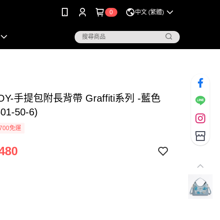
0
中文 (繁體)
OY-手提包附長背帶 Graffiti系列 -藍色
501-50-6)
700免運
480