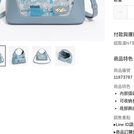
付款與運
超取滿NT$
付款方式
商品特色
信用卡一
商品編號
11873787
超商取貨
商品特色
LINE Pay
內部插
可收納
Apple Pay
底部飾
街口支付
銷售重點
▸Line I
Google Pa
▸商品訂購