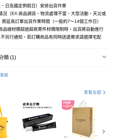
分期
六、日及國定例假日）安排出貨作業
情況（EX.商品調貨、物流處理不當、大型活動、天災或
你分期使用說明】
 將延長訂單出貨作業時間（一般約7～14個工作日）
由台灣大哥大提供，台灣大哥大用戶可立即使用無須另外申請。
式選擇「大哥付你分期」，訂單成立後會自動跳轉到大哥付的交易
購商品總材積超過超商寄件材積限制時，出貨將自動進行
證手機門號後，選擇欲分期的期數、繳款截止日，確認付款後即
且不另行通知，若訂購商品有同時送達需求請選擇宅配
。
准額度、可分期數及費用金額請依後續交易確認頁面所載為準。
立30分鐘內，如未前往確認交易或遇審核未通過，訂單將自動取
付款
「轉專審核」未通過狀況，表示未達大哥付你分期系統評分，恕
類 (1)
00，滿NT$900(含以上)免運費
評估內容。
式說明】
 包款
斜背包
家取貨
項不併入電信帳單，「大哥付你分期」於每月結算日後寄送繳費提
客服
00，滿NT$700(含以上)免運費
訊連結打開帳單後，可選擇「超商條碼／台灣大直營門市／銀行轉
付／iPASS MONEY」等通路繳費。
貨付款
查看全部
項】
00，滿NT$900(含以上)免運費
係由「台灣大哥大股份有限公司」（以下簡稱本公司）所提供，讓
易時，得透過本服務購買商品或服務，並由商店將買賣／分期付
爾富取貨
金債權讓與本公司後，依約使用本公司帳單繳交帳款。
00，滿NT$700(含以上)免運費
意付款使用「大哥付你分期」之契約關係目的，商店將以您的個人
含姓名、電話或地址）提供予台灣大哥大進項蒐集、處理及利
付款
公司與您本人進行分期帳單所需資料之確認、核對及更正。
戶服務條款，請詳閱以下連結：
https://oppay.tw/userRule