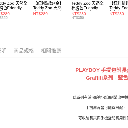
每筆NT$1
eddy Zoo 天然全
【紅利點數+金】
Teddy Zoo 天然全
【紅利點
純色Friendly帆
Teddy Zoo 天然全
棉純色Friendly帆
Teddy Z
付款後7-1
袋-黑色
棉純色Friendly帆
布袋-軍綠色
棉純色Frie
$280
NT$280
NT$280
NT$280
ZB107)
布袋-白色
(TZB107)
布袋-黃色
$350
NT$350
每筆NT$1
(TZB107)
(TZB107)
宅配
每筆NT$1
說明
商品規格
相關推薦
PLAYBOY
手提包附長
系列
- 藍
色
Graffiti
此系列有活潑的塗鴉印刷帶出中
手提肩背皆可隨興搭配，
可收納長夾與手機空間實用性