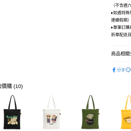
大哥付你
（不含週
相關說明
▸如遇特殊
【大哥付
ATM付款
連續假期）
1.本服務
2.付款方
▸單筆訂
流程，驗
拆單配送
完成交易
運送方式
3.實際核
4.訂單成
全家取貨
消。如遇
商品相關分
每筆NT$1
無法說明
【繳款方
PLAYBOY
付款後全
1.分期款
分享
醒簡訊。
每筆NT$1
2.透過簡
帳／街口支
價購 (10)
萊爾富取
【注意事
每筆NT$1
1.本服務
用戶於交
付款後萊
款買賣價
每筆NT$1
2.基於同
資料（包
7-11取貨
用，由本
3.完整用