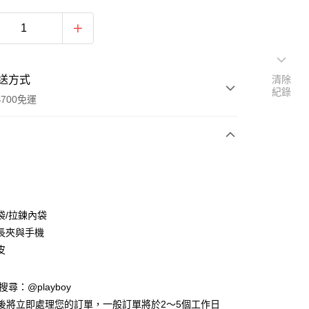
送方式
清除
紀錄
700免運
次付款
付款
袋/拉鍊內袋
長夾與手機
皮
D請搜尋：@playboy
y
後將立即處理您的訂單，一般訂單將於2～5個工作日