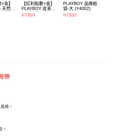
00，滿NT$900(含以上)免運費
數+金】
【紅利點數+金】
PLAYBOY 品牌紙
PLAYBOY 12mm
oo 天然全
PLAYBOY 皮革去
袋-大 (Y4002)
豚皮Ag+銀離子活
1取貨
ndly帆
污劑(台灣哥倫製)-
性抑菌鞋墊-杏
NT$59
NT$30
NT$490
(Y4003)
(S4008)
NT$880
00，滿NT$700(含以上)免運費
00，滿NT$700(含以上)免運費
背帶
性風格，
佳。