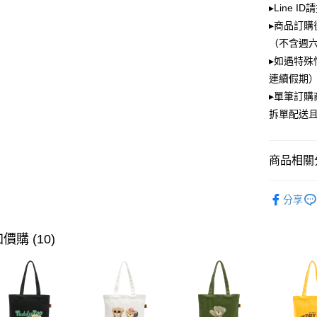
▸Line I
大哥付你
▸商品訂購
相關說明
（不含週
【大哥付
ATM付款
▸如遇特殊
1.本服務
2.付款方
連續假期）
流程，驗
▸單筆訂
完成交易
運送方式
3.實際核
拆單配送
4.訂單成
全家取貨
消。如遇
每筆NT$1
無法說明
商品相關分
【繳款方
付款後全
1.分期款
PLAYBOY
醒簡訊。
每筆NT$1
分享
2.透過簡
⏯︎ 本月獨
帳／街口支
萊爾富取
價購 (10)
【注意事
每筆NT$1
1.本服務
用戶於交
付款後萊
款買賣價
每筆NT$1
2.基於同
資料（包
7-11取貨
用，由本