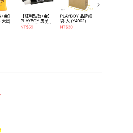
戶服務條款，請詳閱以下連結：
https://oppay.tw/userRule
00，滿NT$900(含以上)免運費
數+金】
【紅利點數+金】
PLAYBOY 品牌紙
PLAYBOY 12mm
1取貨
oo 天然全
PLAYBOY 皮革去
袋-大 (Y4002)
豚皮Ag+銀離子活
00，滿NT$700(含以上)免運費
ndly帆
污劑(台灣哥倫製)-
性抑菌鞋墊-杏
NT$59
NT$30
NT$490
(Y4003)
(S4008)
NT$880
00，滿NT$700(含以上)免運費
色
卡