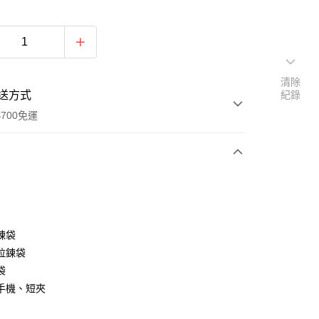
清除
送方式
紀錄
700免運
次付款
付款
鍊袋
拉鍊袋
袋
手機、短夾
y