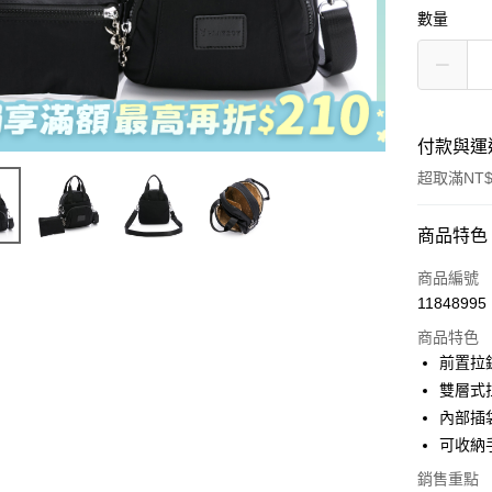
數量
付款與運
超取滿NT$
付款方式
商品特色
信用卡一
商品編號
11848995
超商取貨
商品特色
LINE Pay
前置拉
雙層式
Apple Pay
內部插
街口支付
可收納
Google Pa
銷售重點