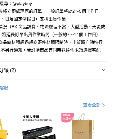
D請搜尋：@playboy
分期
後將立即處理您的訂單，一般訂單將於2～5個工作日
六、日及國定例假日）安排出貨作業
你分期使用說明】
情況（EX.商品調貨、物流處理不當、大型活動、天災或
由台灣大哥大提供，台灣大哥大用戶可立即使用無須另外申請。
式選擇「大哥付你分期」，訂單成立後會自動跳轉到大哥付的交易
 將延長訂單出貨作業時間（一般約7～14個工作日）
證手機門號後，選擇欲分期的期數、繳款截止日，確認付款後即
購商品總材積超過超商寄件材積限制時，出貨將自動進行
。
准額度、可分期數及費用金額請依後續交易確認頁面所載為準。
且不另行通知，若訂購商品有同時送達需求請選擇宅配
立30分鐘內，如未前往確認交易或遇審核未通過，訂單將自動取
付款
「轉專審核」未通過狀況，表示未達大哥付你分期系統評分，恕
00，滿NT$900(含以上)免運費
評估內容。
類 (2)
式說明】
家取貨
項不併入電信帳單，「大哥付你分期」於每月結算日後寄送繳費提
 包款
斜背包
00，滿NT$700(含以上)免運費
客服
訊連結打開帳單後，可選擇「超商條碼／台灣大直營門市／銀行轉
享特殺↘︎↘︎
❥ 盛夏Party 包款下殺均一價$1380
付／iPASS MONEY」等通路繳費。
貨付款
項】
查看全部
00，滿NT$900(含以上)免運費
係由「台灣大哥大股份有限公司」（以下簡稱本公司）所提供，讓
易時，得透過本服務購買商品或服務，並由商店將買賣／分期付
爾富取貨
金債權讓與本公司後，依約使用本公司帳單繳交帳款。
00，滿NT$700(含以上)免運費
意付款使用「大哥付你分期」之契約關係目的，商店將以您的個人
含姓名、電話或地址）提供予台灣大哥大進項蒐集、處理及利
付款
公司與您本人進行分期帳單所需資料之確認、核對及更正。