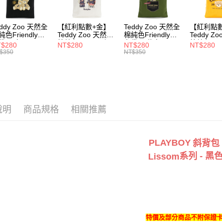
3.完整用
每筆NT$1
eddy Zoo 天然全
【紅利點數+金】
Teddy Zoo 天然全
【紅利點
付款後7-1
純色Friendly帆
Teddy Zoo 天然全
棉純色Friendly帆
Teddy Z
每筆NT$1
袋-黑色
棉純色Friendly帆
布袋-軍綠色
棉純色Frie
$280
NT$280
NT$280
NT$280
ZB107)
布袋-白色
(TZB107)
布袋-黃色
$350
NT$350
(TZB107)
(TZB107)
宅配
每筆NT$1
說明
商品規格
相關推薦
PLAYBOY
斜背包
系列
- 黑
Lissom
特價及部分商品不附保證