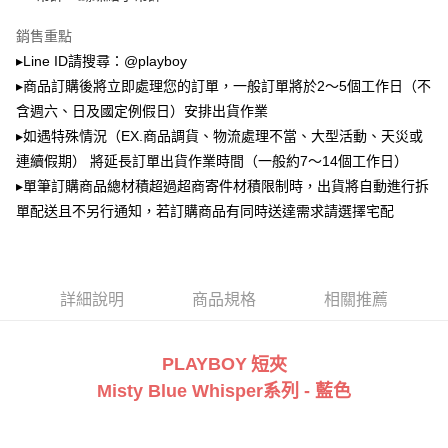
2.透過簡訊連結打開帳單後，可選擇「超商條碼／台灣大直營門市／銀行轉
萊爾富取貨付款
帳／街口支付／iPASS MONEY」等通路繳費。
銷售重點
每筆NT$100，滿NT$900(含以上)免運費
【注意事項】
▸Line ID請搜尋：@playboy
付款後萊爾富取貨
1.本服務係由「台灣大哥大股份有限公司」（以下簡稱本公司）所提供，讓
▸商品訂購後將立即處理您的訂單，一般訂單將於2～5個工作日（不
用戶於交易時，得透過本服務購買商品或服務，並由商店將買賣／分期付款
每筆NT$100，滿NT$700(含以上)免運費
買賣價金債權讓與本公司後，依約使用本公司帳單繳交帳款。
含週六、日及國定例假日）安排出貨作業
2.基於同意付款使用「大哥付你分期」之契約關係目的，商店將以您的個人
▸如遇特殊情況（EX.商品調貨、物流處理不當、大型活動、天災或
7-11取貨付款
資料（包含姓名、電話或地址）提供予台灣大哥大進項蒐集、處理及利用，
連續假期） 將延長訂單出貨作業時間（一般約7～14個工作日）
由本公司與您本人進行分期帳單所需資料之確認、核對及更正。
每筆NT$100，滿NT$900(含以上)免運費
3.完整用戶服務條款，請詳閱以下連結：
https://oppay.tw/userRule
▸單筆訂購商品總材積超過超商寄件材積限制時，出貨將自動進行拆
付款後7-11取貨
單配送且不另行通知，若訂購商品有同時送達需求請選擇宅配
每筆NT$100，滿NT$700(含以上)免運費
宅配
每筆NT$100，滿NT$700(含以上)免運費
詳細說明
商品規格
相關推薦
PLAYBOY
短夾
Misty Blue Whisper系列 - 藍色