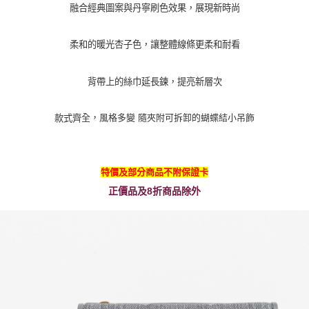
融合經典圖案與丹寧刷色效果，展現新時尚
柔和的暖光杏子色，讓整體線條更柔和耐看
背帶上的絲巾延長鍊，提亮新層次
全，風格多變 隨夾附可拆卸的蝴蝶結小吊飾
款式齊
特價及部分商品不附保證卡
正價品及8折商品除外