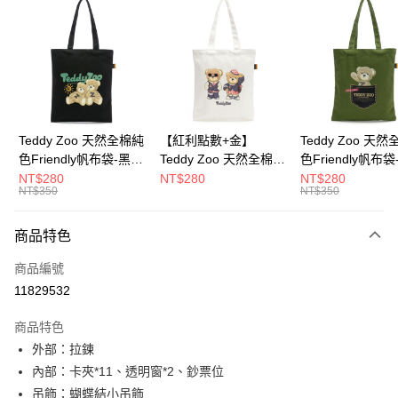
超商取貨付款
LINE Pay
Apple Pay
街口支付
Google Pay
Teddy Zoo 天然全棉純
【紅利點數+金】
Teddy Zoo 天
色Friendly帆布袋-黑色
Teddy Zoo 天然全棉純
色Friendly帆布
大哥付你分期
(TZB107)
色Friendly帆布袋-白色
色(TZB107)
NT$280
NT$280
NT$280
相關說明
NT$350
NT$350
(TZB107)
【大哥付你分期使用說明】
ATM付款
1.本服務由台灣大哥大提供，台灣大哥大用戶可立即使用無須另外申請。
商品特色
2.付款方式選擇「大哥付你分期」，訂單成立後會自動跳轉到大哥付的交易
流程，驗證手機門號後，選擇欲分期的期數、繳款截止日，確認付款後即完
運送方式
商品編號
成交易。
3.實際核准額度、可分期數及費用金額請依後續交易確認頁面所載為準。
11829532
全家取貨付款
4.訂單成立30分鐘內，如未前往確認交易或遇審核未通過，訂單將自動取
每筆NT$100，滿NT$900(含以上)免運費
消。如遇「轉專審核」未通過狀況，表示未達大哥付你分期系統評分，恕無
商品特色
法說明評估內容。
外部：拉鍊
付款後全家取貨
【繳款方式說明】
1.分期款項不併入電信帳單，「大哥付你分期」於每月結算日後寄送繳費提
內部：卡夾*11、透明窗*2、鈔票位
每筆NT$100，滿NT$700(含以上)免運費
醒簡訊。
吊飾：蝴蝶結小吊飾