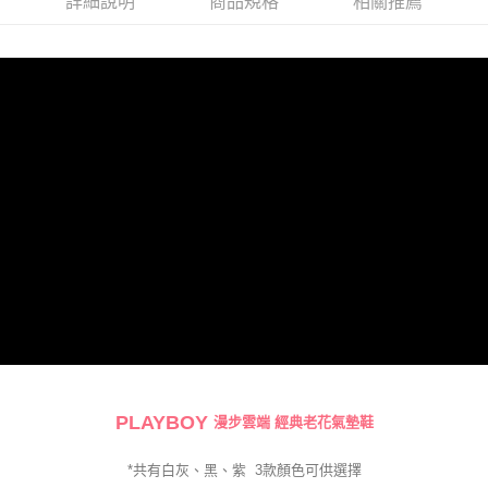
詳細說明
商品規格
相關推薦
PLAYBOY
漫步雲端 經典老花氣墊鞋
*共有白灰、黑
、紫
3
款
顏色可供選擇