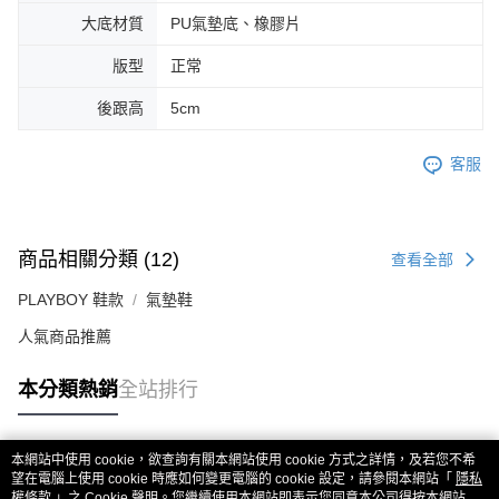
大底材質
PU氣墊底、橡膠片
版型
正常
後跟高
5cm
客服
商品相關分類 (12)
查看全部
PLAYBOY 鞋款
氣墊鞋
人氣商品推薦
本分類熱銷
全站排行
本網站中使用 cookie，欲查詢有關本網站使用 cookie 方式之詳情，及若您不希
熱門標籤
望在電腦上使用 cookie 時應如何變更電腦的 cookie 設定，請參閱本網站「
隱私
權條款
」之 Cookie 聲明。您繼續使用本網站即表示您同意本公司得按本網站使