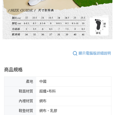
顯示電腦版詳細說明
商品規格
產地
中國
鞋面材質
超纖+布料
內裡材質
網布
鞋墊材質
網布、乳膠