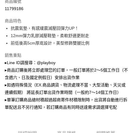
商品編號
成交易。
3.實際核准額度、可分期數及費用金額請依後續交易確認頁面所載為準。
11799186
全家取貨付款
4.訂單成立30分鐘內，如未前往確認交易或遇審核未通過，訂單將自動取
每筆NT$100，滿NT$900(含以上)免運費
消。如遇「轉專審核」未通過狀況，表示未達大哥付你分期系統評分，恕無
商品特色
法說明評估內容。
抗震氣墊，有感緩震減壓回彈力UP！
付款後全家取貨
【繳款方式說明】
1.分期款項不併入電信帳單，「大哥付你分期」於每月結算日後寄送繳費提
12mm彈力乳膠減壓鞋墊，柔軟舒適更耐走
每筆NT$100，滿NT$700(含以上)免運費
醒簡訊。
前低後高5cm厚底設計，美型修飾雙腿比例
2.透過簡訊連結打開帳單後，可選擇「超商條碼／台灣大直營門市／銀行轉
萊爾富取貨付款
帳／街口支付／iPASS MONEY」等通路繳費。
銷售重點
每筆NT$100，滿NT$900(含以上)免運費
【注意事項】
▸Line ID請搜尋：@playboy
付款後萊爾富取貨
1.本服務係由「台灣大哥大股份有限公司」（以下簡稱本公司）所提供，讓
▸商品訂購後將立即處理您的訂單，一般訂單將於2～5個工作日（不
用戶於交易時，得透過本服務購買商品或服務，並由商店將買賣／分期付款
每筆NT$100，滿NT$700(含以上)免運費
買賣價金債權讓與本公司後，依約使用本公司帳單繳交帳款。
含週六、日及國定例假日）安排出貨作業
2.基於同意付款使用「大哥付你分期」之契約關係目的，商店將以您的個人
▸如遇特殊情況（EX.商品調貨、物流處理不當、大型活動、天災或
7-11取貨付款
資料（包含姓名、電話或地址）提供予台灣大哥大進項蒐集、處理及利用，
連續假期） 將延長訂單出貨作業時間（一般約7～14個工作日）
由本公司與您本人進行分期帳單所需資料之確認、核對及更正。
每筆NT$100，滿NT$900(含以上)免運費
3.完整用戶服務條款，請詳閱以下連結：
https://oppay.tw/userRule
▸單筆訂購商品總材積超過超商寄件材積限制時，出貨將自動進行拆
付款後7-11取貨
單配送且不另行通知，若訂購商品有同時送達需求請選擇宅配
每筆NT$100，滿NT$700(含以上)免運費
宅配
每筆NT$100，滿NT$700(含以上)免運費