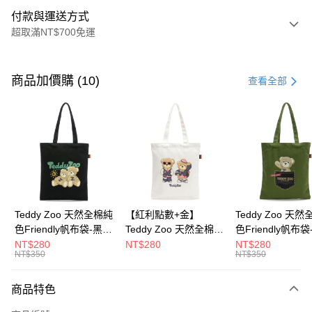
付款與運送方式
超取滿NT$700免運
付款方式
信用卡一次付款
商品加價購 (10)
查看全部
超商取貨付款
LINE Pay
Apple Pay
街口支付
Google Pay
Teddy Zoo 天然全棉純
【紅利點數+金】
Teddy Zoo 天
色Friendly帆布袋-黑色
Teddy Zoo 天然全棉純
色Friendly帆布
大哥付你分期
(TZB107)
色Friendly帆布袋-白色
色(TZB107)
NT$280
NT$280
NT$280
相關說明
NT$350
NT$350
(TZB107)
【大哥付你分期使用說明】
ATM付款
1.本服務由台灣大哥大提供，台灣大哥大用戶可立即使用無須另外申請。
商品特色
2.付款方式選擇「大哥付你分期」，訂單成立後會自動跳轉到大哥付的交易
流程，驗證手機門號後，選擇欲分期的期數、繳款截止日，確認付款後即完
運送方式