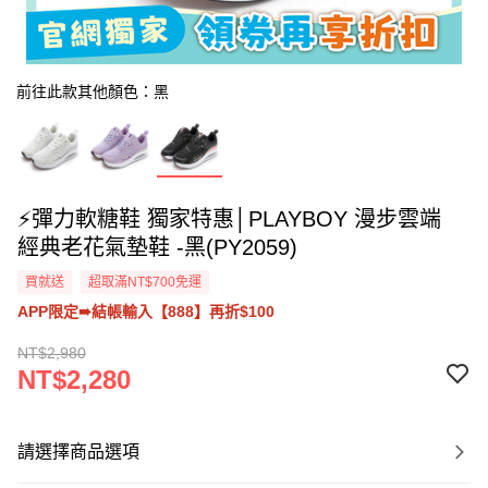
前往此款其他顏色：黑
⚡彈力軟糖鞋 獨家特惠│PLAYBOY 漫步雲端
經典老花氣墊鞋 -黑(PY2059)
買就送
超取滿NT$700免運
APP限定➠結帳輸入【888】再折$100
NT$2,980
NT$2,280
請選擇商品選項