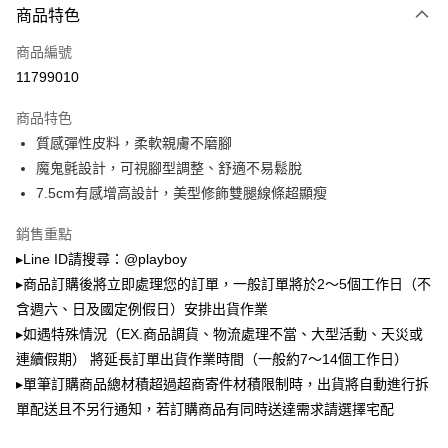
1.本服務由台灣大哥大提供，台灣大哥大用戶可立即使用無須另外申請。
商品特色
2.付款方式選擇「大哥付你分期」，訂單成立後會自動跳轉到大哥付的交易
流程，驗證手機門號後，選擇欲分期的期數、繳款截止日，確認付款後即完
運送方式
商品編號
成交易。
3.實際核准額度、可分期數及費用金額請依後續交易確認頁面所載為準。
11799010
全家取貨付款
4.訂單成立30分鐘內，如未前往確認交易或遇審核未通過，訂單將自動取
每筆NT$100，滿NT$900(含以上)免運費
消。如遇「轉專審核」未通過狀況，表示未達大哥付你分期系統評分，恕無
商品特色
法說明評估內容。
質感彈性皮料，柔軟親膚不磨腳
付款後全家取貨
【繳款方式說明】
1.分期款項不併入電信帳單，「大哥付你分期」於每月結算日後寄送繳費提
魔鬼氈設計，可視腳型調整、舒適不易鬆脫
每筆NT$100，滿NT$700(含以上)免運費
醒簡訊。
7.5cm有感增高設計，美型修飾雙腿線條超顯瘦
2.透過簡訊連結打開帳單後，可選擇「超商條碼／台灣大直營門市／銀行轉
萊爾富取貨付款
帳／街口支付／iPASS MONEY」等通路繳費。
銷售重點
每筆NT$100，滿NT$900(含以上)免運費
【注意事項】
▸Line ID請搜尋：@playboy
付款後萊爾富取貨
1.本服務係由「台灣大哥大股份有限公司」（以下簡稱本公司）所提供，讓
▸商品訂購後將立即處理您的訂單，一般訂單將於2～5個工作日（不
用戶於交易時，得透過本服務購買商品或服務，並由商店將買賣／分期付款
每筆NT$100，滿NT$700(含以上)免運費
買賣價金債權讓與本公司後，依約使用本公司帳單繳交帳款。
含週六、日及國定例假日）安排出貨作業
2.基於同意付款使用「大哥付你分期」之契約關係目的，商店將以您的個人
▸如遇特殊情況（EX.商品調貨、物流處理不當、大型活動、天災或
7-11取貨付款
資料（包含姓名、電話或地址）提供予台灣大哥大進項蒐集、處理及利用，
連續假期） 將延長訂單出貨作業時間（一般約7～14個工作日）
由本公司與您本人進行分期帳單所需資料之確認、核對及更正。
每筆NT$100，滿NT$900(含以上)免運費
3.完整用戶服務條款，請詳閱以下連結：
https://oppay.tw/userRule
▸單筆訂購商品總材積超過超商寄件材積限制時，出貨將自動進行拆
付款後7-11取貨
單配送且不另行通知，若訂購商品有同時送達需求請選擇宅配
每筆NT$100，滿NT$700(含以上)免運費