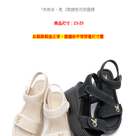
*共有米
、
黑
2
款
顏色可供選擇
商品尺寸：23-25
此鞋款鞋版正常，建議依平常穿著尺寸選