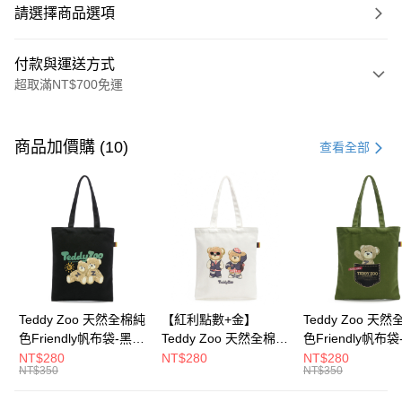
請選擇商品選項
付款與運送方式
超取滿NT$700免運
付款方式
信用卡一次付款
商品加價購 (10)
查看全部
超商取貨付款
LINE Pay
Apple Pay
街口支付
Google Pay
Teddy Zoo 天然全棉純
【紅利點數+金】
Teddy Zoo 天
色Friendly帆布袋-黑色
Teddy Zoo 天然全棉純
色Friendly帆布
大哥付你分期
(TZB107)
色Friendly帆布袋-白色
色(TZB107)
NT$280
NT$280
NT$280
相關說明
NT$350
NT$350
(TZB107)
【大哥付你分期使用說明】
ATM付款