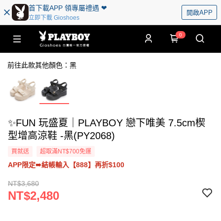
首下載APP 領專屬禮遇 ❤︎
開啟APP
立即下載 Gioshoes
0
前往此款其他顏色：黑
✨FUN 玩盛夏｜PLAYBOY 戀下唯美 7.5cm楔
型增高涼鞋 -黑(PY2068)
買就送
超取滿NT$700免運
APP限定➠結帳輸入【888】再折$100
NT$3,680
NT$2,480