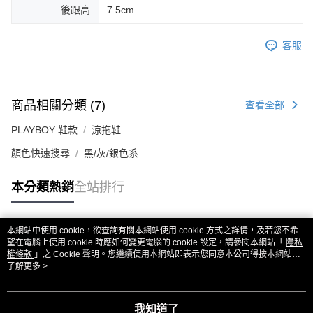
後跟高
7.5cm
客服
商品相關分類 (7)
查看全部
PLAYBOY 鞋款
涼拖鞋
顏色快速搜尋
黑/灰/銀色系
本分類熱銷
全站排行
本網站中使用 cookie，欲查詢有關本網站使用 cookie 方式之詳情，及若您不希
熱門標籤
望在電腦上使用 cookie 時應如何變更電腦的 cookie 設定，請參閱本網站「
隱私
權條款
」之 Cookie 聲明。您繼續使用本網站即表示您同意本公司得按本網站使
用條款之 Cookie 聲明使用 cookie。
了解更多 >
我知道了