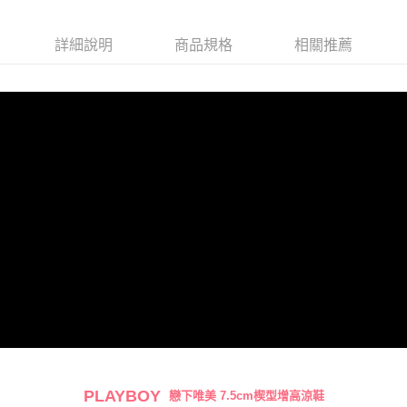
宅配
每筆NT$100，滿NT$700(含以上)免運費
詳細說明
商品規格
相關推薦
PLAYBOY
戀下唯美 7.5cm楔型增高涼鞋