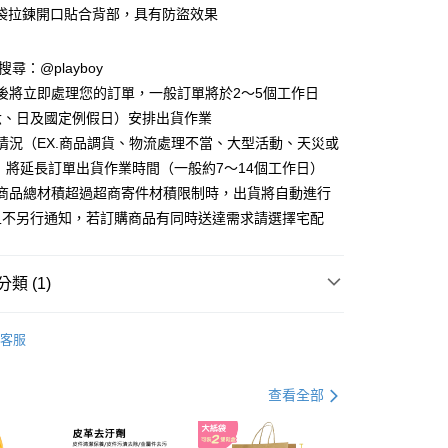
分期
袋拉鍊開口貼合背部，具有防盜效果
你分期使用說明】
D請搜尋：@playboy
由台灣大哥大提供，台灣大哥大用戶可立即使用無須另外申請。
式選擇「大哥付你分期」，訂單成立後會自動跳轉到大哥付的交易
後將立即處理您的訂單，一般訂單將於2～5個工作日
證手機門號後，選擇欲分期的期數、繳款截止日，確認付款後即
六、日及國定例假日）安排出貨作業
。
准額度、可分期數及費用金額請依後續交易確認頁面所載為準。
情況（EX.商品調貨、物流處理不當、大型活動、天災或
立30分鐘內，如未前往確認交易或遇審核未通過，訂單將自動取
付款
 將延長訂單出貨作業時間（一般約7～14個工作日）
「轉專審核」未通過狀況，表示未達大哥付你分期系統評分，恕
00，滿NT$900(含以上)免運費
購商品總材積超過超商寄件材積限制時，出貨將自動進行
評估內容。
式說明】
且不另行通知，若訂購商品有同時送達需求請選擇宅配
家取貨
項不併入電信帳單，「大哥付你分期」於每月結算日後寄送繳費提
00，滿NT$700(含以上)免運費
訊連結打開帳單後，可選擇「超商條碼／台灣大直營門市／銀行轉
類 (1)
付／iPASS MONEY」等通路繳費。
貨付款
項】
00，滿NT$900(含以上)免運費
 包款
男包系列
係由「台灣大哥大股份有限公司」（以下簡稱本公司）所提供，讓
客服
易時，得透過本服務購買商品或服務，並由商店將買賣／分期付
爾富取貨
金債權讓與本公司後，依約使用本公司帳單繳交帳款。
00，滿NT$700(含以上)免運費
意付款使用「大哥付你分期」之契約關係目的，商店將以您的個人
查看全部
含姓名、電話或地址）提供予台灣大哥大進項蒐集、處理及利
付款
公司與您本人進行分期帳單所需資料之確認、核對及更正。
戶服務條款，請詳閱以下連結：
https://oppay.tw/userRule