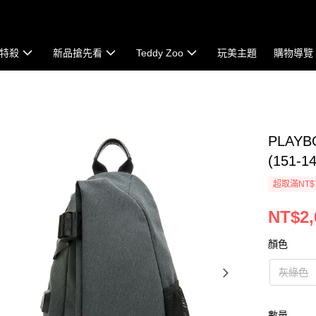
特殺
新品搶先看
Teddy Zoo
玩美主題
購物導覽
PLAYB
(151-1
超取滿NT$
NT$2,
顏色
灰綠色
數量