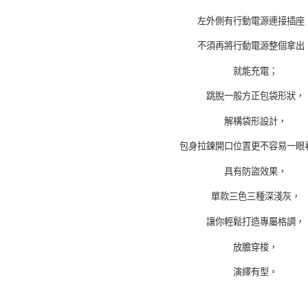
左外側有行動電源連接插座
不須再將行動電源整個拿出
就能充電；
跳脫一般方正包袋形狀，
解構袋形設計，
包身拉鍊開口位置更不容易一眼
具有防盜效果，
單款三色三種深淺灰，
讓你輕鬆打造專屬格調，
放膽穿梭，
演繹有型。