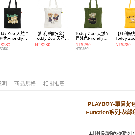
每筆NT$1
付款後7-1
每筆NT$1
宅配
eddy Zoo 天然全
【紅利點數+金】
Teddy Zoo 天然全
【紅利點
純色Friendly帆
Teddy Zoo 天然全
棉純色Friendly帆
Teddy Z
每筆NT$1
袋-黑色
棉純色Friendly帆
布袋-軍綠色
棉純色Frie
$280
NT$280
NT$280
NT$280
ZB107)
布袋-白色
(TZB107)
布袋-黃色
$350
NT$350
(TZB107)
(TZB107)
說明
商品規格
相關推薦
PLAYBOY-
單肩背
-灰綠
Function
系
列
主打科技機能訴求的系列