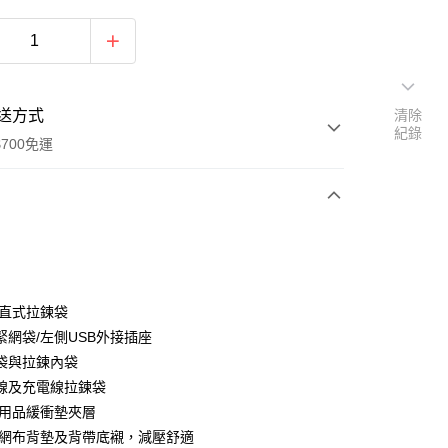
送方式
清除
紀錄
700免運
次付款
付款
置直式拉鍊袋
緊網袋/左側USB外接插座
袋與拉鍊內袋
線及充電線拉鍊袋
C用品緩衝墊夾層
y
氣網布背墊及背帶底襯，減壓舒適