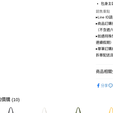
大哥付你
包身主
相關說明
銷售重點
【大哥付
ATM付款
▸Line I
1.本服務
2.付款方
▸商品訂購
流程，驗
（不含週
完成交易
運送方式
3.實際核
▸如遇特殊
4.訂單成
全家取貨
連續假期）
消。如遇
每筆NT$1
▸單筆訂
無法說明
【繳款方
拆單配送
付款後全
1.分期款
醒簡訊。
每筆NT$1
2.透過簡
商品相關分
帳／街口支
萊爾富取
【注意事
每筆NT$1
PLAYBOY
1.本服務
分享
用戶於交
付款後萊
款買賣價
每筆NT$1
2.基於同
價購 (10)
資料（包
7-11取貨
用，由本
3.完整用