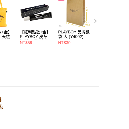
00，滿NT$900(含以上)免運費
1取貨
00，滿NT$700(含以上)免運費
數+金】
【紅利點數+金】
PLAYBOY 品牌紙
PLAYBOY 12mm
oo 天然全
PLAYBOY 皮革去
袋-大 (Y4002)
豚皮Ag+銀離子活
00，滿NT$700(含以上)免運費
ndly帆
污劑(台灣哥倫製)-
性抑菌鞋墊-杏
NT$59
NT$30
NT$490
(Y4003)
(S4008)
NT$880
包
色
，