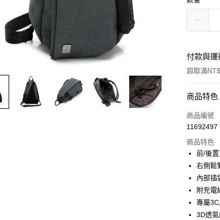
付款與運
超取滿NT$
付款方式
商品特色
信用卡一
商品編號
11692497
超商取貨
商品特色
LINE Pay
前/後
右側鬆
Apple Pay
內部插
街口支付
附充電
專屬3
Google Pa
3D透