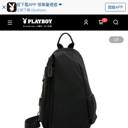
首下載APP 領專屬禮遇 ❤︎
開啟APP
立即下載 Gioshoes
0
1
/
5