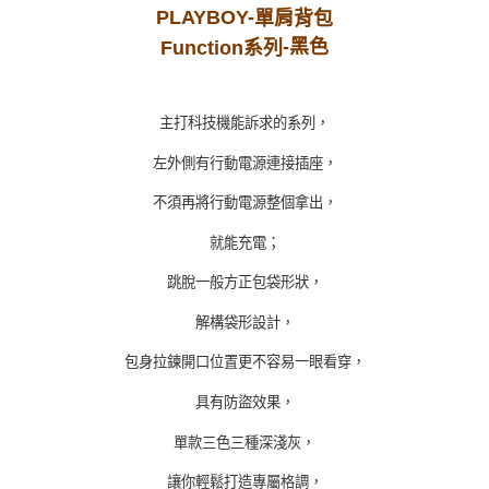
PLAYBOY-
單肩背包
-黑
色
Function
系
列
主打科技機能訴求的系列，
左外側有行動電源連接插座，
不須再將行動電源整個拿出，
就能充電；
跳脫一般方正包袋形狀，
解構袋形設計，
包身拉鍊開口位置更不容易一眼看穿，
具有防盜效果，
單款三色三種深淺灰，
讓你輕鬆打造專屬格調，