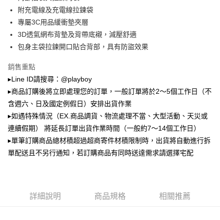
2.透過簡訊連結打開帳單後，可選擇「超商條碼／台灣大直營門市／銀行轉
萊爾富取貨付款
帳／街口支付／iPASS MONEY」等通路繳費。
附充電線及充電線拉鍊袋
每筆NT$100，滿NT$900(含以上)免運費
專屬3C用品緩衝墊夾層
【注意事項】
3D透氣網布背墊及背帶底襯，減壓舒適
付款後萊爾富取貨
1.本服務係由「台灣大哥大股份有限公司」（以下簡稱本公司）所提供，讓
用戶於交易時，得透過本服務購買商品或服務，並由商店將買賣／分期付款
包身主袋拉鍊開口貼合背部，具有防盜效果
每筆NT$100，滿NT$700(含以上)免運費
買賣價金債權讓與本公司後，依約使用本公司帳單繳交帳款。
2.基於同意付款使用「大哥付你分期」之契約關係目的，商店將以您的個人
銷售重點
7-11取貨付款
資料（包含姓名、電話或地址）提供予台灣大哥大進項蒐集、處理及利用，
▸Line ID請搜尋：@playboy
由本公司與您本人進行分期帳單所需資料之確認、核對及更正。
每筆NT$100，滿NT$900(含以上)免運費
3.完整用戶服務條款，請詳閱以下連結：
https://oppay.tw/userRule
▸商品訂購後將立即處理您的訂單，一般訂單將於2～5個工作日（不
付款後7-11取貨
含週六、日及國定例假日）安排出貨作業
每筆NT$100，滿NT$700(含以上)免運費
▸如遇特殊情況（EX.商品調貨、物流處理不當、大型活動、天災或
連續假期） 將延長訂單出貨作業時間（一般約7～14個工作日）
宅配
▸單筆訂購商品總材積超過超商寄件材積限制時，出貨將自動進行拆
每筆NT$100，滿NT$700(含以上)免運費
單配送且不另行通知，若訂購商品有同時送達需求請選擇宅配
詳細說明
商品規格
相關推薦