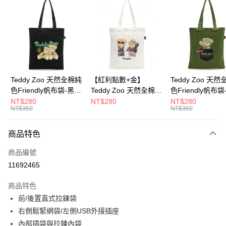
超商取貨付款
LINE Pay
Apple Pay
街口支付
Google Pay
Teddy Zoo 天然全棉純
【紅利點數+金】
Teddy Zoo 天
色Friendly帆布袋-黑色
Teddy Zoo 天然全棉純
色Friendly帆布
大哥付你分期
(TZB107)
色Friendly帆布袋-白色
色(TZB107)
NT$280
NT$280
NT$280
相關說明
NT$350
NT$350
(TZB107)
【大哥付你分期使用說明】
ATM付款
1.本服務由台灣大哥大提供，台灣大哥大用戶可立即使用無須另外申請。
商品特色
2.付款方式選擇「大哥付你分期」，訂單成立後會自動跳轉到大哥付的交易
流程，驗證手機門號後，選擇欲分期的期數、繳款截止日，確認付款後即完
運送方式
商品編號
成交易。
3.實際核准額度、可分期數及費用金額請依後續交易確認頁面所載為準。
11692465
全家取貨付款
4.訂單成立30分鐘內，如未前往確認交易或遇審核未通過，訂單將自動取
每筆NT$100，滿NT$900(含以上)免運費
消。如遇「轉專審核」未通過狀況，表示未達大哥付你分期系統評分，恕無
商品特色
法說明評估內容。
前/後置直式拉鍊袋
付款後全家取貨
【繳款方式說明】
1.分期款項不併入電信帳單，「大哥付你分期」於每月結算日後寄送繳費提
右側鬆緊網袋/左側USB外接插座
每筆NT$100，滿NT$700(含以上)免運費
醒簡訊。
內部插袋與拉鍊內袋