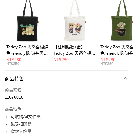
超商取貨付款
LINE Pay
Apple Pay
街口支付
Google Pay
Teddy Zoo 天然全棉純
【紅利點數+金】
Teddy Zoo 天
色Friendly帆布袋-黑色
Teddy Zoo 天然全棉純
色Friendly帆布
大哥付你分期
(TZB107)
色Friendly帆布袋-白色
色(TZB107)
NT$280
NT$280
NT$280
相關說明
NT$350
NT$350
(TZB107)
【大哥付你分期使用說明】
ATM付款
1.本服務由台灣大哥大提供，台灣大哥大用戶可立即使用無須另外申請。
商品特色
2.付款方式選擇「大哥付你分期」，訂單成立後會自動跳轉到大哥付的交易
流程，驗證手機門號後，選擇欲分期的期數、繳款截止日，確認付款後即完
運送方式
商品編號
成交易。
3.實際核准額度、可分期數及費用金額請依後續交易確認頁面所載為準。
11676010
全家取貨付款
4.訂單成立30分鐘內，如未前往確認交易或遇審核未通過，訂單將自動取
每筆NT$100，滿NT$900(含以上)免運費
消。如遇「轉專審核」未通過狀況，表示未達大哥付你分期系統評分，恕無
商品特色
法說明評估內容。
可收納A4文件夾
付款後全家取貨
【繳款方式說明】
1.分期款項不併入電信帳單，「大哥付你分期」於每月結算日後寄送繳費提
磁吸扣開闔
每筆NT$100，滿NT$700(含以上)免運費
醒簡訊。
寬敞大容量