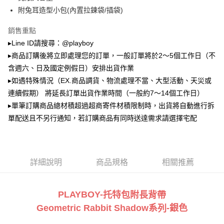
2.透過簡訊連結打開帳單後，可選擇「超商條碼／台灣大直營門市／銀行轉
萊爾富取貨付款
帳／街口支付／iPASS MONEY」等通路繳費。
附兔耳造型小包(內置拉鍊袋/插袋)
每筆NT$100，滿NT$900(含以上)免運費
【注意事項】
銷售重點
付款後萊爾富取貨
1.本服務係由「台灣大哥大股份有限公司」（以下簡稱本公司）所提供，讓
▸Line ID請搜尋：@playboy
用戶於交易時，得透過本服務購買商品或服務，並由商店將買賣／分期付款
每筆NT$100，滿NT$700(含以上)免運費
買賣價金債權讓與本公司後，依約使用本公司帳單繳交帳款。
▸商品訂購後將立即處理您的訂單，一般訂單將於2～5個工作日（不
2.基於同意付款使用「大哥付你分期」之契約關係目的，商店將以您的個人
含週六、日及國定例假日）安排出貨作業
7-11取貨付款
資料（包含姓名、電話或地址）提供予台灣大哥大進項蒐集、處理及利用，
▸如遇特殊情況（EX.商品調貨、物流處理不當、大型活動、天災或
由本公司與您本人進行分期帳單所需資料之確認、核對及更正。
每筆NT$100，滿NT$900(含以上)免運費
3.完整用戶服務條款，請詳閱以下連結：
https://oppay.tw/userRule
連續假期） 將延長訂單出貨作業時間（一般約7～14個工作日）
付款後7-11取貨
▸單筆訂購商品總材積超過超商寄件材積限制時，出貨將自動進行拆
每筆NT$100，滿NT$700(含以上)免運費
單配送且不另行通知，若訂購商品有同時送達需求請選擇宅配
宅配
每筆NT$100，滿NT$700(含以上)免運費
詳細說明
商品規格
相關推薦
PLAYBOY-
托特包附長背帶
Geometric Rabbit Shadow
系
-銀
色
列