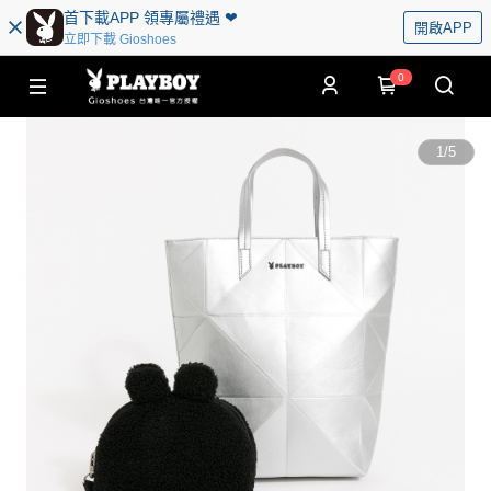
首下載APP 領專屬禮遇 ❤︎
開啟APP
立即下載 Gioshoes
0
1
/
5