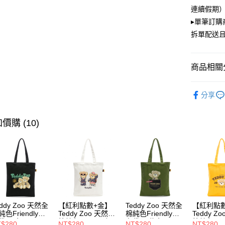
大哥付你
連續假期）
相關說明
▸單筆訂
【大哥付
ATM付款
拆單配送
1.本服務
2.付款方
流程，驗
完成交易
運送方式
商品相關分
3.實際核
4.訂單成
全家取貨
PLAYBOY
消。如遇
分享
每筆NT$1
無法說明
【繳款方
付款後全
1.分期款
價購 (10)
醒簡訊。
每筆NT$1
2.透過簡
帳／街口支
萊爾富取
【注意事
每筆NT$1
1.本服務
用戶於交
付款後萊
款買賣價
每筆NT$1
2.基於同
eddy Zoo 天然全
【紅利點數+金】
Teddy Zoo 天然全
【紅利點
資料（包
7-11取貨
純色Friendly帆
Teddy Zoo 天然全
棉純色Friendly帆
Teddy Z
用，由本
袋-黑色
棉純色Friendly帆
布袋-軍綠色
棉純色Frie
3.完整用
$280
NT$280
NT$280
NT$280