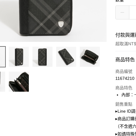
付款與運
超取滿NT$
付款方式
商品特色
信用卡一
商品編號
11674210
超商取貨
商品特色
LINE Pay
內部：
Apple Pay
銷售重點
▸Line I
街口支付
▸商品訂購
（不含週
Google Pa
▸如遇特殊