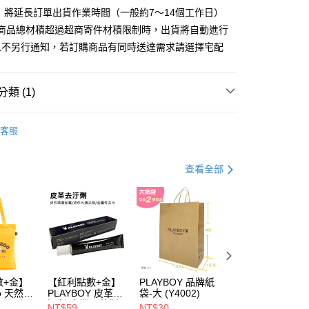
分期
 將延長訂單出貨作業時間（一般約7～14個工作日）
購商品總材積超過超商寄件材積限制時，出貨將自動進行
你分期使用說明】
且不另行通知，若訂購商品有同時送達需求請選擇宅配
由台灣大哥大提供，台灣大哥大用戶可立即使用無須另外申請。
式選擇「大哥付你分期」，訂單成立後會自動跳轉到大哥付的交易
證手機門號後，選擇欲分期的期數、繳款截止日，確認付款後即
。
類 (1)
准額度、可分期數及費用金額請依後續交易確認頁面所載為準。
立30分鐘內，如未前往確認交易或遇審核未通過，訂單將自動取
付款
 包款
男包系列
「轉專審核」未通過狀況，表示未達大哥付你分期系統評分，恕
客服
00，滿NT$900(含以上)免運費
評估內容。
式說明】
家取貨
項不併入電信帳單，「大哥付你分期」於每月結算日後寄送繳費提
查看全部
00，滿NT$700(含以上)免運費
訊連結打開帳單後，可選擇「超商條碼／台灣大直營門市／銀行轉
付／iPASS MONEY」等通路繳費。
貨付款
項】
00，滿NT$900(含以上)免運費
係由「台灣大哥大股份有限公司」（以下簡稱本公司）所提供，讓
易時，得透過本服務購買商品或服務，並由商店將買賣／分期付
爾富取貨
金債權讓與本公司後，依約使用本公司帳單繳交帳款。
00，滿NT$700(含以上)免運費
意付款使用「大哥付你分期」之契約關係目的，商店將以您的個人
數+金】
【紅利點數+金】
PLAYBOY 品牌紙
PLAYBOY 12mm
含姓名、電話或地址）提供予台灣大哥大進項蒐集、處理及利
付款
oo 天然全
PLAYBOY 皮革去
袋-大 (Y4002)
豚皮Ag+銀離子活
公司與您本人進行分期帳單所需資料之確認、核對及更正。
ndly帆
污劑(台灣哥倫製)-
性抑菌鞋墊-杏
戶服務條款，請詳閱以下連結：
https://oppay.tw/userRule
NT$59
NT$30
NT$490