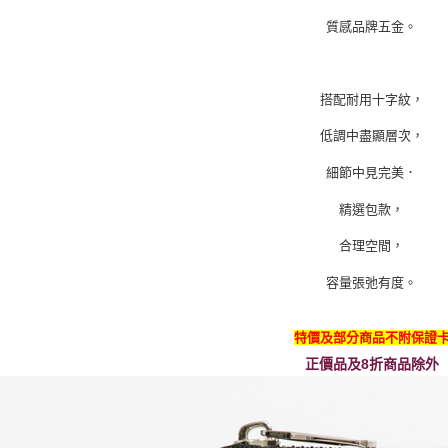
質感品牌五金。
搭配耐用十字紋，
低調中盡顯層次，
細節中見完美．
精選包款，
合理空間，
容量張弛有度。
特價及部分商品不附保證
正價品及8折商品除外