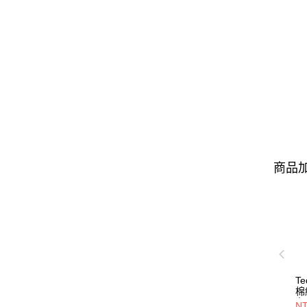
商品加
T
棉
布
NT