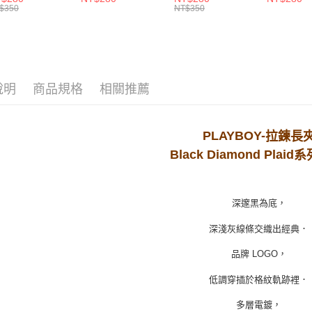
每筆NT$1
ZB107)
布袋-白色
(TZB107)
布袋-黃色
$350
NT$350
(TZB107)
(TZB107)
付款後7-1
每筆NT$1
宅配
說明
商品規格
相關推薦
每筆NT$1
PLAYBOY-
拉鍊長
Black Diamond Plaid
系
深邃黑為底，
深淺灰線條交織出經典．
品牌 LOGO，
低調穿插於格紋軌跡裡．
多層電鍍，