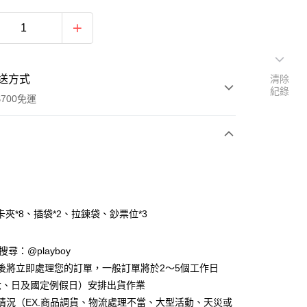
送方式
清除
紀錄
700免運
次付款
付款
卡夾*8、插袋*2、拉鍊袋、鈔票位*3
D請搜尋：@playboy
後將立即處理您的訂單，一般訂單將於2～5個工作日
六、日及國定例假日）安排出貨作業
y
情況（EX.商品調貨、物流處理不當、大型活動、天災或