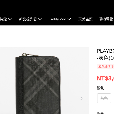
特殺
新品搶先看
Teddy Zoo
玩美主題
購物導覽
PLAYB
-灰色(16
超取滿NT$
NT$3,
顏色
灰色
數量