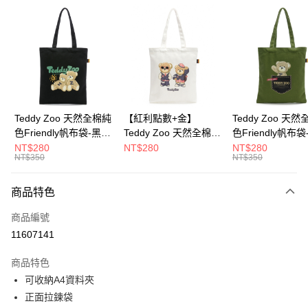
超商取貨付款
LINE Pay
Apple Pay
街口支付
Google Pay
Teddy Zoo 天然全棉純
【紅利點數+金】
Teddy Zoo 天
色Friendly帆布袋-黑色
Teddy Zoo 天然全棉純
色Friendly帆布
大哥付你分期
(TZB107)
色Friendly帆布袋-白色
色(TZB107)
NT$280
NT$280
NT$280
相關說明
NT$350
NT$350
(TZB107)
【大哥付你分期使用說明】
ATM付款
1.本服務由台灣大哥大提供，台灣大哥大用戶可立即使用無須另外申請。
商品特色
2.付款方式選擇「大哥付你分期」，訂單成立後會自動跳轉到大哥付的交易
流程，驗證手機門號後，選擇欲分期的期數、繳款截止日，確認付款後即完
運送方式
商品編號
成交易。
3.實際核准額度、可分期數及費用金額請依後續交易確認頁面所載為準。
11607141
全家取貨付款
4.訂單成立30分鐘內，如未前往確認交易或遇審核未通過，訂單將自動取
每筆NT$100，滿NT$900(含以上)免運費
消。如遇「轉專審核」未通過狀況，表示未達大哥付你分期系統評分，恕無
商品特色
法說明評估內容。
可收納A4資料夾
付款後全家取貨
【繳款方式說明】
1.分期款項不併入電信帳單，「大哥付你分期」於每月結算日後寄送繳費提
正面拉鍊袋
每筆NT$100，滿NT$700(含以上)免運費
醒簡訊。