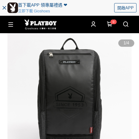
首下載APP 領專屬禮遇 ❤︎
開啟APP
立即下載 Gioshoes
0
1
/
4