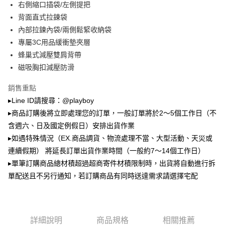
右側縮口插袋/左側提把
2.透過簡訊連結打開帳單後，可選擇「超商條碼／台灣大直營門市／銀行轉
萊爾富取貨付款
帳／街口支付／iPASS MONEY」等通路繳費。
背面直式拉鍊袋
每筆NT$100，滿NT$900(含以上)免運費
內部拉鍊內袋/兩側鬆緊收納袋
【注意事項】
專屬3C用品緩衝墊夾層
付款後萊爾富取貨
1.本服務係由「台灣大哥大股份有限公司」（以下簡稱本公司）所提供，讓
用戶於交易時，得透過本服務購買商品或服務，並由商店將買賣／分期付款
蜂巢式減壓雙肩背帶
每筆NT$100，滿NT$700(含以上)免運費
買賣價金債權讓與本公司後，依約使用本公司帳單繳交帳款。
磁吸胸扣減壓防滑
2.基於同意付款使用「大哥付你分期」之契約關係目的，商店將以您的個人
7-11取貨付款
資料（包含姓名、電話或地址）提供予台灣大哥大進項蒐集、處理及利用，
銷售重點
由本公司與您本人進行分期帳單所需資料之確認、核對及更正。
每筆NT$100，滿NT$900(含以上)免運費
3.完整用戶服務條款，請詳閱以下連結：
https://oppay.tw/userRule
▸Line ID請搜尋：@playboy
付款後7-11取貨
▸商品訂購後將立即處理您的訂單，一般訂單將於2～5個工作日（不
每筆NT$100，滿NT$700(含以上)免運費
含週六、日及國定例假日）安排出貨作業
▸如遇特殊情況（EX.商品調貨、物流處理不當、大型活動、天災或
宅配
連續假期） 將延長訂單出貨作業時間（一般約7～14個工作日）
每筆NT$100，滿NT$700(含以上)免運費
▸單筆訂購商品總材積超過超商寄件材積限制時，出貨將自動進行拆
單配送且不另行通知，若訂購商品有同時送達需求請選擇宅配
詳細說明
商品規格
相關推薦