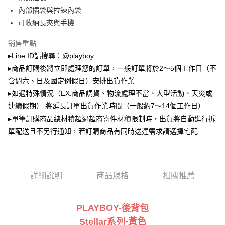
2.透過簡訊連結打開帳單後，可選擇「超商條碼／台灣大直營門市／銀行轉
萊爾富取貨付款
帳／街口支付／iPASS MONEY」等通路繳費。
內部插袋與拉鍊內袋
每筆NT$100，滿NT$900(含以上)免運費
可收納長夾與手機
【注意事項】
付款後萊爾富取貨
1.本服務係由「台灣大哥大股份有限公司」（以下簡稱本公司）所提供，讓
銷售重點
用戶於交易時，得透過本服務購買商品或服務，並由商店將買賣／分期付款
每筆NT$100，滿NT$700(含以上)免運費
買賣價金債權讓與本公司後，依約使用本公司帳單繳交帳款。
▸Line ID請搜尋：@playboy
2.基於同意付款使用「大哥付你分期」之契約關係目的，商店將以您的個人
▸商品訂購後將立即處理您的訂單，一般訂單將於2～5個工作日（不
7-11取貨付款
資料（包含姓名、電話或地址）提供予台灣大哥大進項蒐集、處理及利用，
含週六、日及國定例假日）安排出貨作業
由本公司與您本人進行分期帳單所需資料之確認、核對及更正。
每筆NT$100，滿NT$900(含以上)免運費
3.完整用戶服務條款，請詳閱以下連結：
https://oppay.tw/userRule
▸如遇特殊情況（EX.商品調貨、物流處理不當、大型活動、天災或
付款後7-11取貨
連續假期） 將延長訂單出貨作業時間（一般約7～14個工作日）
每筆NT$100，滿NT$700(含以上)免運費
▸單筆訂購商品總材積超過超商寄件材積限制時，出貨將自動進行拆
單配送且不另行通知，若訂購商品有同時送達需求請選擇宅配
宅配
每筆NT$100，滿NT$700(含以上)免運費
詳細說明
商品規格
相關推薦
PLAYBOY-
後背包
-黃
色
Stellar
系
列