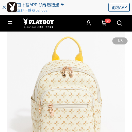
首下載APP 領專屬禮遇 ❤︎
開啟APP
立即下載 Gioshoes
0
1
/
5