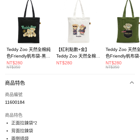
超商取貨付款
LINE Pay
Apple Pay
街口支付
Google Pay
Teddy Zoo 天然全棉純
【紅利點數+金】
Teddy Zoo 天
色Friendly帆布袋-黑色
Teddy Zoo 天然全棉純
色Friendly帆布
大哥付你分期
(TZB107)
色Friendly帆布袋-白色
色(TZB107)
NT$280
NT$280
NT$280
相關說明
NT$350
NT$350
(TZB107)
【大哥付你分期使用說明】
ATM付款
1.本服務由台灣大哥大提供，台灣大哥大用戶可立即使用無須另外申請。
商品特色
2.付款方式選擇「大哥付你分期」，訂單成立後會自動跳轉到大哥付的交易
流程，驗證手機門號後，選擇欲分期的期數、繳款截止日，確認付款後即完
運送方式
商品編號
成交易。
3.實際核准額度、可分期數及費用金額請依後續交易確認頁面所載為準。
11600184
全家取貨付款
4.訂單成立30分鐘內，如未前往確認交易或遇審核未通過，訂單將自動取
每筆NT$100，滿NT$900(含以上)免運費
消。如遇「轉專審核」未通過狀況，表示未達大哥付你分期系統評分，恕無
商品特色
法說明評估內容。
正面拉鍊袋*2
付款後全家取貨
【繳款方式說明】
1.分期款項不併入電信帳單，「大哥付你分期」於每月結算日後寄送繳費提
背面拉鍊袋
每筆NT$100，滿NT$700(含以上)免運費
醒簡訊。
兩側插袋