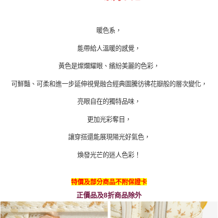
暖色系，
能帶給人溫暖的感覺，
黃色是燦爛耀眼、繽紛美麗的色彩，
可鮮豔、可柔和進一步延伸視覺融合經典圖騰彷彿花瓣般的層次變化，
亮眼自在的獨特品味，
更加光彩奪目，
讓穿搭還能展現陽光好氣色，
煥發光芒的迷人色彩！
特價及部分商品不附保證卡
正價品及8折商品除外