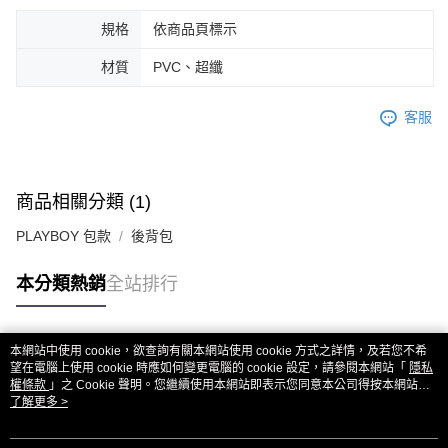
規格
依商品頁標示
材質
PVC、超纖
客服
商品相關分類 (1)
PLAYBOY 包款
後背包
本分類熱銷
全站排行
本網站中使用 cookie，欲查詢有關本網站使用 cookie 方式之詳情，及若您不希
熱門標籤
望在電腦上使用 cookie 時應如何變更電腦的 cookie 設定，請參閱本網站「
隱私
權條款
」之 Cookie 聲明。您繼續使用本網站即表示您同意本公司得按本網站使
用條款之 Cookie 聲明使用 cookie。
了解更多 >