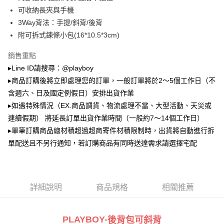
2.透過簡訊連結打開帳單後，可選擇「超商條碼／台灣大直營門市／銀行轉
萊爾富取貨付款
帳／街口支付／iPASS MONEY」等通路繳費。
可收納長夾與手機
每筆NT$100，滿NT$900(含以上)免運費
3Way背法：手提/斜背/後背
【注意事項】
附可拆式鍊條小包(16*10.5*3cm)
付款後萊爾富取貨
1.本服務係由「台灣大哥大股份有限公司」（以下簡稱本公司）所提供，讓
用戶於交易時，得透過本服務購買商品或服務，並由商店將買賣／分期付款
每筆NT$100，滿NT$700(含以上)免運費
買賣價金債權讓與本公司後，依約使用本公司帳單繳交帳款。
銷售重點
2.基於同意付款使用「大哥付你分期」之契約關係目的，商店將以您的個人
▸Line ID請搜尋：@playboy
7-11取貨付款
資料（包含姓名、電話或地址）提供予台灣大哥大進項蒐集、處理及利用，
▸商品訂購後將立即處理您的訂單，一般訂單將於2～5個工作日（不
由本公司與您本人進行分期帳單所需資料之確認、核對及更正。
每筆NT$100，滿NT$900(含以上)免運費
3.完整用戶服務條款，請詳閱以下連結：
https://oppay.tw/userRule
含週六、日及國定例假日）安排出貨作業
付款後7-11取貨
▸如遇特殊情況（EX.商品調貨、物流處理不當、大型活動、天災或
每筆NT$100，滿NT$700(含以上)免運費
連續假期） 將延長訂單出貨作業時間（一般約7～14個工作日）
▸單筆訂購商品總材積超過超商寄件材積限制時，出貨將自動進行拆
宅配
單配送且不另行通知，若訂購商品有同時送達需求請選擇宅配
每筆NT$100，滿NT$700(含以上)免運費
詳細說明
商品規格
相關推薦
PLAYBOY-
後背包可斜背