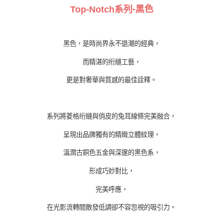
-
色
Top-Notch
系
列
黑
黑色，是時尚界永不退潮的經典，
而精湛的绗縫工藝，
更是對奢華與質感的最佳詮釋。
系列將菱格绗縫與俏皮的兔耳線條完美融合，
呈現出品牌獨有的精緻立體紋理，
溫潤古銅色五金與深邃的黑色系，
形成巧妙對比，
完美呼應，
在光影流轉間散發低調卻不容忽視的吸引力。