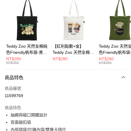
超商取貨付款
LINE Pay
Apple Pay
街口支付
Google Pay
Teddy Zoo 天然全棉純
【紅利點數+金】
Teddy Zoo 天
色Friendly帆布袋-黑色
Teddy Zoo 天然全棉純
色Friendly帆布
大哥付你分期
(TZB107)
色Friendly帆布袋-白色
色(TZB107)
NT$280
NT$280
NT$280
相關說明
NT$350
NT$350
(TZB107)
【大哥付你分期使用說明】
ATM付款
1.本服務由台灣大哥大提供，台灣大哥大用戶可立即使用無須另外申請。
商品特色
2.付款方式選擇「大哥付你分期」，訂單成立後會自動跳轉到大哥付的交易
流程，驗證手機門號後，選擇欲分期的期數、繳款截止日，確認付款後即完
運送方式
商品編號
成交易。
3.實際核准額度、可分期數及費用金額請依後續交易確認頁面所載為準。
11599769
全家取貨付款
4.訂單成立30分鐘內，如未前往確認交易或遇審核未通過，訂單將自動取
每筆NT$100，滿NT$900(含以上)免運費
消。如遇「轉專審核」未通過狀況，表示未達大哥付你分期系統評分，恕無
商品特色
法說明評估內容。
抽繩與磁口開闔設計
付款後全家取貨
【繳款方式說明】
1.分期款項不併入電信帳單，「大哥付你分期」於每月結算日後寄送繳費提
背面磁扣袋
每筆NT$100，滿NT$700(含以上)免運費
醒簡訊。
內部插袋/拉鍊內袋/雙層卡插位