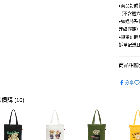
大哥付你
▸商品訂購
相關說明
（不含週
【大哥付
ATM付款
▸如遇特殊
1.本服務
2.付款方
連續假期）
流程，驗
▸單筆訂
完成交易
運送方式
3.實際核
拆單配送
4.訂單成
全家取貨
消。如遇
每筆NT$1
無法說明
商品相關分
【繳款方
付款後全
1.分期款
PLAYBOY
醒簡訊。
每筆NT$1
分享
2.透過簡
帳／街口支
萊爾富取
價購 (10)
【注意事
每筆NT$1
1.本服務
用戶於交
付款後萊
款買賣價
每筆NT$1
2.基於同
資料（包
7-11取貨
用，由本
3.完整用