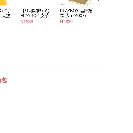
00，滿NT$900(含以上)免運費
數+金】
【紅利點數+金】
PLAYBOY 品牌紙
PLAYBOY 12mm
1取貨
oo 天然全
PLAYBOY 皮革去
袋-大 (Y4002)
豚皮Ag+銀離子活
00，滿NT$700(含以上)免運費
ndly帆
污劑(台灣哥倫製)-
性抑菌鞋墊-杏
NT$59
NT$30
NT$490
(Y4003)
(S4008)
NT$880
00，滿NT$700(含以上)免運費
背包