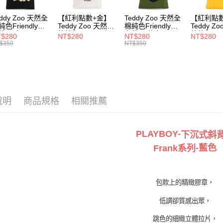
每筆NT$1
eddy Zoo 天然全
【紅利點數+金】
Teddy Zoo 天然全
【紅利點
付款後7-1
純色Friendly帆
Teddy Zoo 天然全
棉純色Friendly帆
Teddy Z
每筆NT$1
袋-黑色
棉純色Friendly帆
布袋-軍綠色
棉純色Frie
$280
NT$280
NT$280
NT$280
ZB107)
布袋-白色
(TZB107)
布袋-黃色
$350
NT$350
(TZB107)
(TZB107)
宅配
每筆NT$1
說明
商品規格
相關推薦
PLAYBOY-
下沉式斜
-藍
色
Frank
系
列
包款上的精緻膠章，
低調卻質感出眾，
跳色的細緻立體拉片，