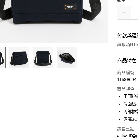
付款與運
超取滿NT$
付款方式
商品特色
信用卡一
商品編號
11599604
超商取貨
商品特色
LINE Pay
正面拉
背面磁
Apple Pay
內部插袋
街口支付
專屬3
Google Pa
銷售重點
▸Line I