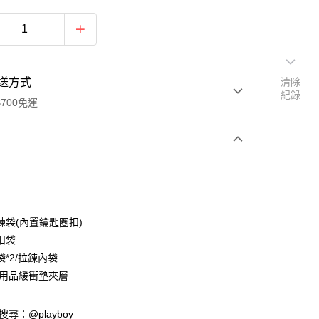
送方式
清除
紀錄
700免運
次付款
付款
鍊袋(內置鑰匙圈扣)
扣袋
*2/拉鍊內袋
C用品緩衝墊夾層
y
D請搜尋：@playboy