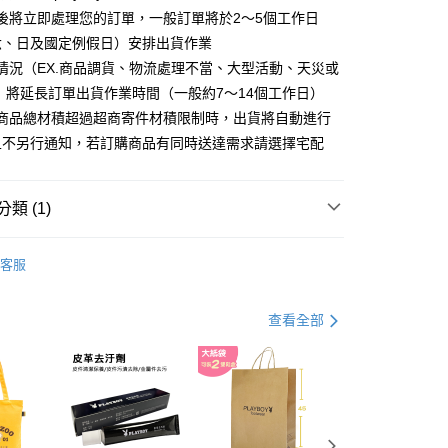
分期
後將立即處理您的訂單，一般訂單將於2～5個工作日
六、日及國定例假日）安排出貨作業
你分期使用說明】
情況（EX.商品調貨、物流處理不當、大型活動、天災或
由台灣大哥大提供，台灣大哥大用戶可立即使用無須另外申請。
式選擇「大哥付你分期」，訂單成立後會自動跳轉到大哥付的交易
 將延長訂單出貨作業時間（一般約7～14個工作日）
證手機門號後，選擇欲分期的期數、繳款截止日，確認付款後即
購商品總材積超過超商寄件材積限制時，出貨將自動進行
。
准額度、可分期數及費用金額請依後續交易確認頁面所載為準。
且不另行通知，若訂購商品有同時送達需求請選擇宅配
立30分鐘內，如未前往確認交易或遇審核未通過，訂單將自動取
付款
「轉專審核」未通過狀況，表示未達大哥付你分期系統評分，恕
00，滿NT$900(含以上)免運費
評估內容。
類 (1)
式說明】
家取貨
項不併入電信帳單，「大哥付你分期」於每月結算日後寄送繳費提
 包款
男包系列
00，滿NT$700(含以上)免運費
客服
訊連結打開帳單後，可選擇「超商條碼／台灣大直營門市／銀行轉
付／iPASS MONEY」等通路繳費。
貨付款
項】
查看全部
00，滿NT$900(含以上)免運費
係由「台灣大哥大股份有限公司」（以下簡稱本公司）所提供，讓
易時，得透過本服務購買商品或服務，並由商店將買賣／分期付
爾富取貨
金債權讓與本公司後，依約使用本公司帳單繳交帳款。
00，滿NT$700(含以上)免運費
意付款使用「大哥付你分期」之契約關係目的，商店將以您的個人
含姓名、電話或地址）提供予台灣大哥大進項蒐集、處理及利
付款
公司與您本人進行分期帳單所需資料之確認、核對及更正。
戶服務條款，請詳閱以下連結：
https://oppay.tw/userRule