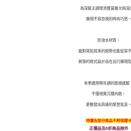
為深藍主調增添豐富層次與深
展現不容忽視的時尚巧思
防潑水材質，
面對突如其來的雨勢也能從容
俐落的款式設計自在出行展現
本季選用帶灰調的既視感藍
不僅視覺沉穩內斂，
更散發出高級的摩登氣息
特價及部分商品不附保證
正價品及8折商品除外