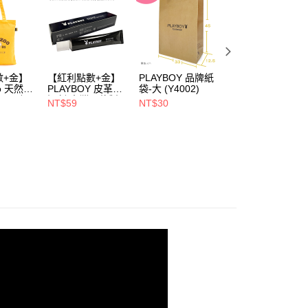
壓懶人鞋
易時，得透過本服務購買商品或服務，並由商店將買賣／分期付
爾富取貨
金債權讓與本公司後，依約使用本公司帳單繳交帳款。
00，滿NT$700(含以上)免運費
搜尋
氣墊鞋
意付款使用「大哥付你分期」之契約關係目的，商店將以您的個人
含姓名、電話或地址）提供予台灣大哥大進項蒐集、處理及利
享特殺↘︎↘︎
« 快閃 » 精選1+1 買就送皮革行李吊牌
付款
公司與您本人進行分期帳單所需資料之確認、核對及更正。
戶服務條款，請詳閱以下連結：
https://oppay.tw/userRule
00，滿NT$900(含以上)免運費
享特殺↘︎↘︎
« 快閃 » 視覺降溫 清爽系鞋履45折up
數+金】
【紅利點數+金】
PLAYBOY 品牌紙
PLAYBOY 12mm
oo 天然全
PLAYBOY 皮革去
袋-大 (Y4002)
豚皮Ag+銀離子活
1取貨
享特殺↘︎↘︎
❥ FUN 玩盛夏 暢銷鞋滿額再折$210
ndly帆
污劑(台灣哥倫製)-
性抑菌鞋墊-杏
NT$59
NT$30
NT$490
(Y4003)
(S4008)
NT$880
00，滿NT$700(含以上)免運費
享特殺↘︎↘︎
« 快閃 » 彈力軟糖鞋 獨享$680up
00，滿NT$700(含以上)免運費