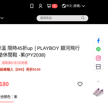
0
中文 (繁體)
溫 限時45折up │PLAYBOY 銀河飛行
休閒鞋 -紫(PY2038)
超取滿NT$700免運
結帳輸入【888】再折$100
180
其他顏色：紫