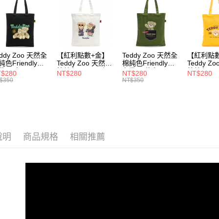
✿ 樂活減
用戶於交
付款後萊
款買賣價
每筆NT$1
款式快速
2.基於同
資料（包
⏯︎ 本月獨
7-11取貨
用，由本
3.完整用
每筆NT$1
⏯︎ 本月獨
eddy Zoo 天然全
【紅利點數+金】
Teddy Zoo 天然全
【紅利點
純色Friendly帆
Teddy Zoo 天然全
棉純色Friendly帆
Teddy Z
付款後7-1
⏯︎ 本月獨
袋-黑色
棉純色Friendly帆
布袋-軍綠色
棉純色Frie
$280
NT$280
NT$280
NT$280
ZB107)
布袋-白色
(TZB107)
布袋-黃色
$350
NT$350
每筆NT$1
⏯︎ 本月獨
(TZB107)
(TZB107)
宅配
每筆NT$1
說明
商品規格
相關推薦