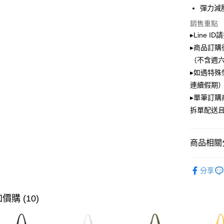
彈力減
街口支付
銷售重點
▸Line I
Google Pa
▸商品訂購
大哥付你
（不含週
相關說明
▸如遇特殊
【大哥付
ATM付款
連續假期）
1.本服務
2.付款方
▸單筆訂
流程，驗
拆單配送
完成交易
運送方式
3.實際核
4.訂單成
全家取貨
消。如遇
商品相關分
每筆NT$1
無法說明
【繳款方
PLAYBOY
付款後全
1.分期款
分享
醒簡訊。
款式快速
每筆NT$1
2.透過簡
帳／街口支
顏色快速
價購 (10)
萊爾富取
【注意事
每筆NT$1
★ 新品上市 N
1.本服務