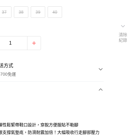
37
38
39
40
清除
紀錄
送方式
700免運
次付款
付款
彈性鬆緊帶鞋口設計，穿脫方便服貼不勒腳
跟支撐氣墊底，防滑耐震加倍！大幅吸收行走腳部壓力