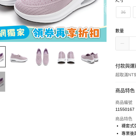
尺寸
36
數量
付款與運
超取滿NT$
付款方式
商品特色
信用卡一
商品編號
11550167
超商取貨
商品特色
LINE Pay
襪套式
專業後
Apple Pay