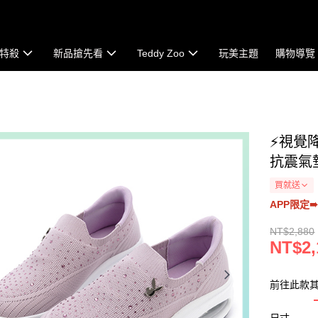
特殺
新品搶先看
Teddy Zoo
玩美主題
購物導覽
⚡視覺降
抗震氣墊
買就送
APP限定➠
NT$2,880
NT$2,
前往此款