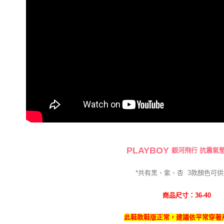
PLAYBOY
銀河飛行 抗震氣
*共有黑、紫、杏
3
款
顏色可供
商品尺寸：36-40
此鞋款鞋版正常，建議依平常穿著