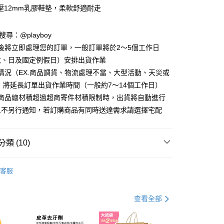
壓12mm乳膠鞋墊，柔軟舒適耐走
D請搜尋：@playboy
y
後將立即處理您的訂單，一般訂單將於2～5個工作日
分期
六、日及國定例假日）安排出貨作業
情況（EX.商品調貨、物流處理不當、大型活動、天災或
你分期使用說明】
 將延長訂單出貨作業時間（一般約7～14個工作日）
由台灣大哥大提供，台灣大哥大用戶可立即使用無須另外申請。
式選擇「大哥付你分期」，訂單成立後會自動跳轉到大哥付的交易
購商品總材積超過超商寄件材積限制時，出貨將自動進行
證手機門號後，選擇欲分期的期數、繳款截止日，確認付款後即
且不另行通知，若訂購商品有同時送達需求請選擇宅配
。
准額度、可分期數及費用金額請依後續交易確認頁面所載為準。
立30分鐘內，如未前往確認交易或遇審核未通過，訂單將自動取
付款
「轉專審核」未通過狀況，表示未達大哥付你分期系統評分，恕
類 (10)
00，滿NT$900(含以上)免運費
評估內容。
式說明】
 鞋款
氣墊鞋
家取貨
項不併入電信帳單，「大哥付你分期」於每月結算日後寄送繳費提
客服
搜尋
懶人鞋 / 娃娃鞋
00，滿NT$700(含以上)免運費
訊連結打開帳單後，可選擇「超商條碼／台灣大直營門市／銀行轉
付／iPASS MONEY」等通路繳費。
搜尋
綠/藍/紫色系
貨付款
查看全部
項】
00，滿NT$900(含以上)免運費
ew Arrival ★
PLAYBOY✨新品上市
係由「台灣大哥大股份有限公司」（以下簡稱本公司）所提供，讓