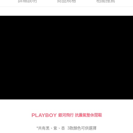
詳細說明
商品規格
相關推薦
PLAYBOY
銀河飛行 抗震氣墊休閒鞋
*共有黑、紫、杏
3
款
顏色可供選擇