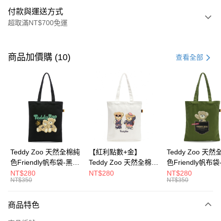
付款與運送方式
超取滿NT$700免運
付款方式
信用卡一次付款
商品加價購 (10)
查看全部
超商取貨付款
LINE Pay
Apple Pay
街口支付
Google Pay
Teddy Zoo 天然全棉純
【紅利點數+金】
Teddy Zoo 天
色Friendly帆布袋-黑色
Teddy Zoo 天然全棉純
色Friendly帆布
大哥付你分期
(TZB107)
色Friendly帆布袋-白色
色(TZB107)
NT$280
NT$280
NT$280
相關說明
NT$350
NT$350
(TZB107)
【大哥付你分期使用說明】
ATM付款
1.本服務由台灣大哥大提供，台灣大哥大用戶可立即使用無須另外申請。
商品特色
2.付款方式選擇「大哥付你分期」，訂單成立後會自動跳轉到大哥付的交易
流程，驗證手機門號後，選擇欲分期的期數、繳款截止日，確認付款後即完
運送方式