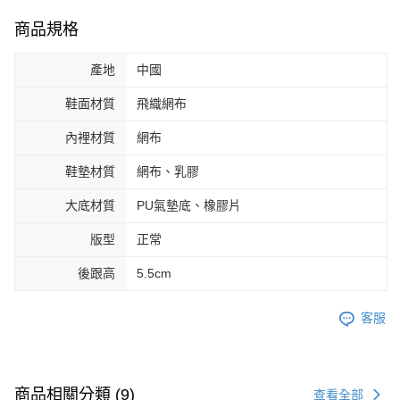
商品規格
產地
中國
鞋面材質
飛織網布
內裡材質
網布
鞋墊材質
網布、乳膠
大底材質
PU氣墊底、橡膠片
版型
正常
後跟高
5.5cm
客服
商品相關分類 (9)
查看全部