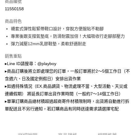
商品編號
成交易。
3.實際核准額度、可分期數及費用金額請依後續交易確認頁面所載為準。
11550158
全家取貨付款
4.訂單成立30分鐘內，如未前往確認交易或遇審核未通過，訂單將自動取
每筆NT$100，滿NT$900(含以上)免運費
消。如遇「轉專審核」未通過狀況，表示未達大哥付你分期系統評分，恕無
商品特色
法說明評估內容。
襪套式彈性鬆緊帶鞋口設計，穿脫方便服貼不勒腳
付款後全家取貨
【繳款方式說明】
1.分期款項不併入電信帳單，「大哥付你分期」於每月結算日後寄送繳費提
專業後跟支撐氣墊底，防滑耐震加倍！大幅吸收行走腳部壓力
每筆NT$100，滿NT$700(含以上)免運費
醒簡訊。
彈力減壓12mm乳膠鞋墊，柔軟舒適耐走
2.透過簡訊連結打開帳單後，可選擇「超商條碼／台灣大直營門市／銀行轉
萊爾富取貨付款
帳／街口支付／iPASS MONEY」等通路繳費。
銷售重點
每筆NT$100，滿NT$900(含以上)免運費
【注意事項】
▸Line ID請搜尋：@playboy
付款後萊爾富取貨
1.本服務係由「台灣大哥大股份有限公司」（以下簡稱本公司）所提供，讓
▸商品訂購後將立即處理您的訂單，一般訂單將於2～5個工作日（不
用戶於交易時，得透過本服務購買商品或服務，並由商店將買賣／分期付款
每筆NT$100，滿NT$700(含以上)免運費
買賣價金債權讓與本公司後，依約使用本公司帳單繳交帳款。
含週六、日及國定例假日）安排出貨作業
2.基於同意付款使用「大哥付你分期」之契約關係目的，商店將以您的個人
▸如遇特殊情況（EX.商品調貨、物流處理不當、大型活動、天災或
7-11取貨付款
資料（包含姓名、電話或地址）提供予台灣大哥大進項蒐集、處理及利用，
連續假期） 將延長訂單出貨作業時間（一般約7～14個工作日）
由本公司與您本人進行分期帳單所需資料之確認、核對及更正。
每筆NT$100，滿NT$900(含以上)免運費
3.完整用戶服務條款，請詳閱以下連結：
https://oppay.tw/userRule
▸單筆訂購商品總材積超過超商寄件材積限制時，出貨將自動進行拆
付款後7-11取貨
單配送且不另行通知，若訂購商品有同時送達需求請選擇宅配
每筆NT$100，滿NT$700(含以上)免運費
宅配
每筆NT$100，滿NT$700(含以上)免運費