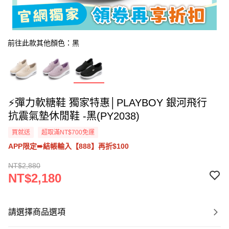
前往此款其他顏色：黑
⚡彈力軟糖鞋 獨家特惠│PLAYBOY 銀河飛行
抗震氣墊休閒鞋 -黑(PY2038)
買就送
超取滿NT$700免運
APP限定➠結帳輸入【888】再折$100
NT$2,880
NT$2,180
請選擇商品選項