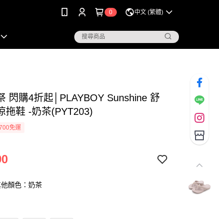
0
中文 (繁體)
 閃購4折起│PLAYBOY Sunshine 舒
拖鞋 -奶茶(PYT203)
700免運
90
其他顏色：奶茶