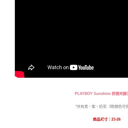
PLAYBOY Sunshine 舒適夾
*共有黑、紫、奶茶
3
款
顏色可
商品尺寸：23-26