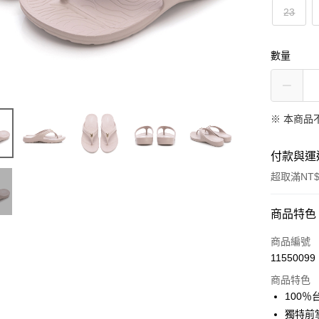
23
數量
※ 本商品
付款與運
超取滿NT$
付款方式
商品特色
信用卡一
商品編號
11550099
超商取貨
商品特色
LINE Pay
100
獨特前
Apple Pay