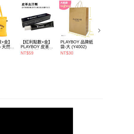
ew Arrival ★
PLAYBOY✨新品上市
易時，得透過本服務購買商品或服務，並由商店將買賣／分期付
爾富取貨
金債權讓與本公司後，依約使用本公司帳單繳交帳款。
輕量涼拖鞋
00，滿NT$700(含以上)免運費
意付款使用「大哥付你分期」之契約關係目的，商店將以您的個人
含姓名、電話或地址）提供予台灣大哥大進項蒐集、處理及利
享特殺↘︎↘︎
« 快閃 » 視覺降溫 清爽系鞋履45折up
付款
公司與您本人進行分期帳單所需資料之確認、核對及更正。
享特殺↘︎↘︎
❥ FUN 玩盛夏 暢銷鞋滿額再折$210
戶服務條款，請詳閱以下連結：
https://oppay.tw/userRule
00，滿NT$900(含以上)免運費
享特殺↘︎↘︎
« 快閃 » 狂夏祭 秒殺4折up
數+金】
【紅利點數+金】
PLAYBOY 品牌紙
PLAYBOY 12mm
1取貨
oo 天然全
PLAYBOY 皮革去
袋-大 (Y4002)
豚皮Ag+銀離子活
00，滿NT$700(含以上)免運費
ndly帆
污劑(台灣哥倫製)-
性抑菌鞋墊-杏
NT$59
NT$30
NT$490
(Y4003)
(S4008)
NT$880
00，滿NT$700(含以上)免運費