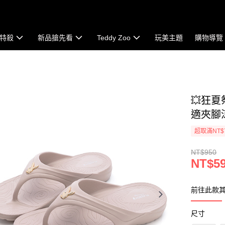
特殺
新品搶先看
Teddy Zoo
玩美主題
購物導覽
💥狂夏祭
適夾腳涼
超取滿NT$
NT$950
NT$5
前往此款
尺寸