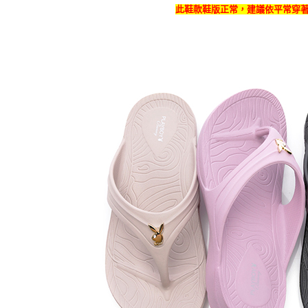
此鞋款鞋版正常，建議依平常穿