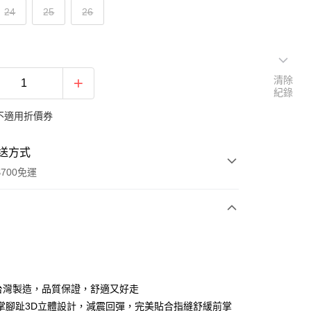
24
25
26
清除
紀錄
不適用折價券
送方式
700免運
次付款
付款
％台灣製造，品質保證，舒適又好走
掌腳趾3D立體設計，減震回彈，完美貼合指縫舒緩前掌