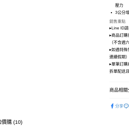
壓力
街口支付
3公分
Google Pa
銷售重點
▸Line I
大哥付你
▸商品訂購
相關說明
（不含週
【大哥付
ATM付款
▸如遇特殊
1.本服務
2.付款方
連續假期）
流程，驗
▸單筆訂
完成交易
運送方式
3.實際核
拆單配送
4.訂單成
全家取貨
消。如遇
每筆NT$1
無法說明
商品相關分
【繳款方
付款後全
1.分期款
PLAYBOY
醒簡訊。
每筆NT$1
分享
2.透過簡
款式快速
帳／街口支
萊爾富取
顏色快速
價購 (10)
【注意事
每筆NT$1
1.本服務