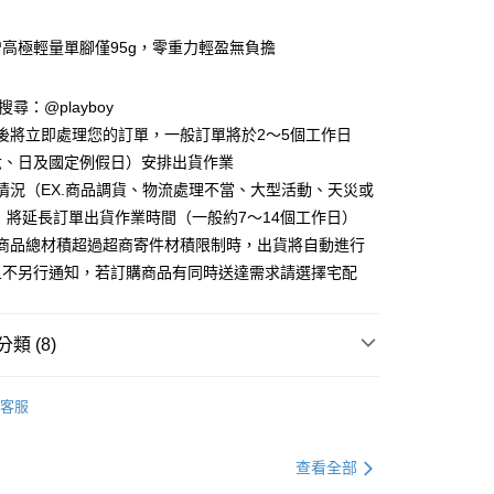
增高極輕量單腳僅95g，零重力輕盈無負擔
y
D請搜尋：@playboy
分期
後將立即處理您的訂單，一般訂單將於2～5個工作日
六、日及國定例假日）安排出貨作業
你分期使用說明】
情況（EX.商品調貨、物流處理不當、大型活動、天災或
由台灣大哥大提供，台灣大哥大用戶可立即使用無須另外申請。
式選擇「大哥付你分期」，訂單成立後會自動跳轉到大哥付的交易
 將延長訂單出貨作業時間（一般約7～14個工作日）
證手機門號後，選擇欲分期的期數、繳款截止日，確認付款後即
購商品總材積超過超商寄件材積限制時，出貨將自動進行
。
准額度、可分期數及費用金額請依後續交易確認頁面所載為準。
且不另行通知，若訂購商品有同時送達需求請選擇宅配
立30分鐘內，如未前往確認交易或遇審核未通過，訂單將自動取
付款
「轉專審核」未通過狀況，表示未達大哥付你分期系統評分，恕
00，滿NT$900(含以上)免運費
評估內容。
類 (8)
式說明】
家取貨
項不併入電信帳單，「大哥付你分期」於每月結算日後寄送繳費提
 鞋款
涼拖鞋
00，滿NT$700(含以上)免運費
客服
訊連結打開帳單後，可選擇「超商條碼／台灣大直營門市／銀行轉
搜尋
涼拖鞋
付／iPASS MONEY」等通路繳費。
貨付款
搜尋
杏/咖/奶茶色系
項】
查看全部
00，滿NT$900(含以上)免運費
係由「台灣大哥大股份有限公司」（以下簡稱本公司）所提供，讓