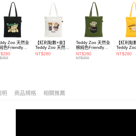
★ 新品上市 N
用戶於交
付款後萊
款買賣價
✿ 高彈力
每筆NT$1
2.基於同
資料（包
⏯︎ 本月獨
7-11取貨
用，由本
⏯︎ 本月獨
3.完整用
每筆NT$1
⏯︎ 本月獨
eddy Zoo 天然全
【紅利點數+金】
Teddy Zoo 天然全
【紅利點
付款後7-1
純色Friendly帆
Teddy Zoo 天然全
棉純色Friendly帆
Teddy Z
每筆NT$1
袋-黑色
棉純色Friendly帆
布袋-軍綠色
棉純色Frie
$280
NT$280
NT$280
NT$280
ZB107)
布袋-白色
(TZB107)
布袋-黃色
$350
NT$350
(TZB107)
(TZB107)
宅配
每筆NT$1
說明
商品規格
相關推薦