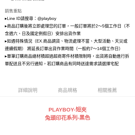
2.透過簡訊連結打開帳單後，可選擇「超商條碼／台灣大直營門市／銀行轉
萊爾富取貨付款
帳／街口支付／iPASS MONEY」等通路繳費。
銷售重點
每筆NT$100，滿NT$900(含以上)免運費
【注意事項】
▸Line ID請搜尋：@playboy
付款後萊爾富取貨
1.本服務係由「台灣大哥大股份有限公司」（以下簡稱本公司）所提供，讓
▸商品訂購後將立即處理您的訂單，一般訂單將於2～5個工作日（不
用戶於交易時，得透過本服務購買商品或服務，並由商店將買賣／分期付款
每筆NT$100，滿NT$700(含以上)免運費
買賣價金債權讓與本公司後，依約使用本公司帳單繳交帳款。
含週六、日及國定例假日）安排出貨作業
2.基於同意付款使用「大哥付你分期」之契約關係目的，商店將以您的個人
▸如遇特殊情況（EX.商品調貨、物流處理不當、大型活動、天災或
7-11取貨付款
資料（包含姓名、電話或地址）提供予台灣大哥大進項蒐集、處理及利用，
連續假期） 將延長訂單出貨作業時間（一般約7～14個工作日）
由本公司與您本人進行分期帳單所需資料之確認、核對及更正。
每筆NT$100，滿NT$900(含以上)免運費
3.完整用戶服務條款，請詳閱以下連結：
https://oppay.tw/userRule
▸單筆訂購商品總材積超過超商寄件材積限制時，出貨將自動進行拆
付款後7-11取貨
單配送且不另行通知，若訂購商品有同時送達需求請選擇宅配
每筆NT$100，滿NT$700(含以上)免運費
宅配
每筆NT$100，滿NT$700(含以上)免運費
詳細說明
商品規格
相關推薦
PLAYBOY-短
夾
系列
-黑
色
兔頭印花