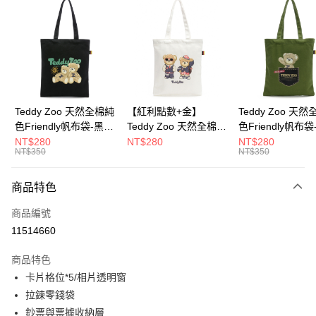
超商取貨付款
LINE Pay
Apple Pay
街口支付
Google Pay
Teddy Zoo 天然全棉純
【紅利點數+金】
Teddy Zoo 天
色Friendly帆布袋-黑色
Teddy Zoo 天然全棉純
色Friendly帆布
大哥付你分期
(TZB107)
色Friendly帆布袋-白色
色(TZB107)
NT$280
NT$280
NT$280
相關說明
NT$350
NT$350
(TZB107)
【大哥付你分期使用說明】
ATM付款
1.本服務由台灣大哥大提供，台灣大哥大用戶可立即使用無須另外申請。
商品特色
2.付款方式選擇「大哥付你分期」，訂單成立後會自動跳轉到大哥付的交易
流程，驗證手機門號後，選擇欲分期的期數、繳款截止日，確認付款後即完
運送方式
商品編號
成交易。
3.實際核准額度、可分期數及費用金額請依後續交易確認頁面所載為準。
11514660
全家取貨付款
4.訂單成立30分鐘內，如未前往確認交易或遇審核未通過，訂單將自動取
每筆NT$100，滿NT$900(含以上)免運費
消。如遇「轉專審核」未通過狀況，表示未達大哥付你分期系統評分，恕無
商品特色
法說明評估內容。
卡片格位*5/相片透明窗
付款後全家取貨
【繳款方式說明】
1.分期款項不併入電信帳單，「大哥付你分期」於每月結算日後寄送繳費提
拉鍊零錢袋
每筆NT$100，滿NT$700(含以上)免運費
醒簡訊。
鈔票與票據收納層