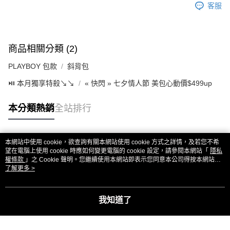
客服
商品相關分類 (2)
PLAYBOY 包款
斜背包
⏯︎ 本月獨享特殺↘︎↘︎
« 快閃 » 七夕情人節 美包心動價$499up
本分類熱銷
全站排行
本網站中使用 cookie，欲查詢有關本網站使用 cookie 方式之詳情，及若您不希
熱門標籤
望在電腦上使用 cookie 時應如何變更電腦的 cookie 設定，請參閱本網站「
隱私
權條款
」之 Cookie 聲明。您繼續使用本網站即表示您同意本公司得按本網站使
用條款之 Cookie 聲明使用 cookie。
了解更多 >
我知道了