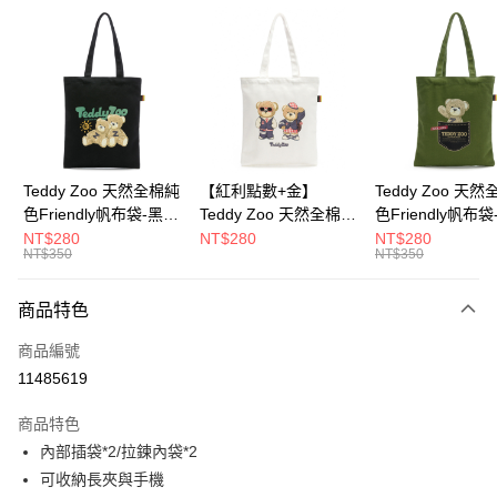
超商取貨付款
LINE Pay
Apple Pay
街口支付
Google Pay
Teddy Zoo 天然全棉純
【紅利點數+金】
Teddy Zoo 天
色Friendly帆布袋-黑色
Teddy Zoo 天然全棉純
色Friendly帆布
大哥付你分期
(TZB107)
色Friendly帆布袋-白色
色(TZB107)
NT$280
NT$280
NT$280
相關說明
NT$350
NT$350
(TZB107)
【大哥付你分期使用說明】
ATM付款
1.本服務由台灣大哥大提供，台灣大哥大用戶可立即使用無須另外申請。
商品特色
2.付款方式選擇「大哥付你分期」，訂單成立後會自動跳轉到大哥付的交易
流程，驗證手機門號後，選擇欲分期的期數、繳款截止日，確認付款後即完
運送方式
商品編號
成交易。
3.實際核准額度、可分期數及費用金額請依後續交易確認頁面所載為準。
11485619
全家取貨付款
4.訂單成立30分鐘內，如未前往確認交易或遇審核未通過，訂單將自動取
每筆NT$100，滿NT$900(含以上)免運費
消。如遇「轉專審核」未通過狀況，表示未達大哥付你分期系統評分，恕無
商品特色
法說明評估內容。
內部插袋*2/拉鍊內袋*2
付款後全家取貨
【繳款方式說明】
1.分期款項不併入電信帳單，「大哥付你分期」於每月結算日後寄送繳費提
可收納長夾與手機
每筆NT$100，滿NT$700(含以上)免運費
醒簡訊。