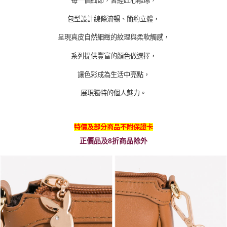
每一個細節，皆經匠心雕琢，
包型設計線條流暢、簡約立體，
呈現真皮自然細緻的紋理與柔軟觸感，
系列提供豐富的顏色做選擇，
讓色彩成為生活中亮點，
展現獨特的個人魅力。
特價及部分商品不附保證卡
正價品及8折商品除外