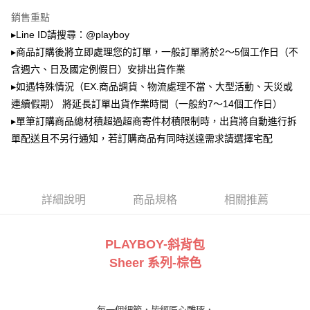
2.透過簡訊連結打開帳單後，可選擇「超商條碼／台灣大直營門市／銀行轉
萊爾富取貨付款
銷售重點
帳／街口支付／iPASS MONEY」等通路繳費。
▸Line ID請搜尋：@playboy
每筆NT$100，滿NT$900(含以上)免運費
【注意事項】
▸商品訂購後將立即處理您的訂單，一般訂單將於2～5個工作日（不
付款後萊爾富取貨
1.本服務係由「台灣大哥大股份有限公司」（以下簡稱本公司）所提供，讓
含週六、日及國定例假日）安排出貨作業
用戶於交易時，得透過本服務購買商品或服務，並由商店將買賣／分期付款
每筆NT$100，滿NT$700(含以上)免運費
買賣價金債權讓與本公司後，依約使用本公司帳單繳交帳款。
▸如遇特殊情況（EX.商品調貨、物流處理不當、大型活動、天災或
2.基於同意付款使用「大哥付你分期」之契約關係目的，商店將以您的個人
連續假期） 將延長訂單出貨作業時間（一般約7～14個工作日）
7-11取貨付款
資料（包含姓名、電話或地址）提供予台灣大哥大進項蒐集、處理及利用，
▸單筆訂購商品總材積超過超商寄件材積限制時，出貨將自動進行拆
由本公司與您本人進行分期帳單所需資料之確認、核對及更正。
每筆NT$100，滿NT$900(含以上)免運費
3.完整用戶服務條款，請詳閱以下連結：
https://oppay.tw/userRule
單配送且不另行通知，若訂購商品有同時送達需求請選擇宅配
付款後7-11取貨
每筆NT$100，滿NT$700(含以上)免運費
宅配
詳細說明
商品規格
相關推薦
每筆NT$100，滿NT$700(含以上)免運費
PLAYBOY-
斜背包
Sheer
系列
-棕
色