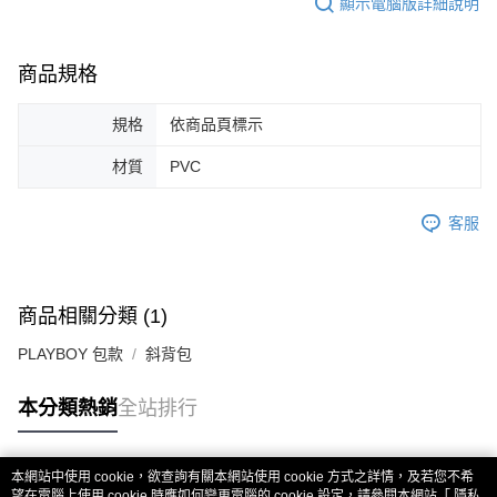
顯示電腦版詳細說明
商品規格
規格
依商品頁標示
材質
PVC
客服
商品相關分類 (1)
PLAYBOY 包款
斜背包
本分類熱銷
全站排行
本網站中使用 cookie，欲查詢有關本網站使用 cookie 方式之詳情，及若您不希
熱門標籤
望在電腦上使用 cookie 時應如何變更電腦的 cookie 設定，請參閱本網站「
隱私