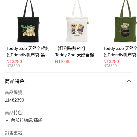
超商取貨付款
LINE Pay
Apple Pay
街口支付
Google Pay
Teddy Zoo 天然全棉純
【紅利點數+金】
Teddy Zoo 天
色Friendly帆布袋-黑色
Teddy Zoo 天然全棉純
色Friendly帆布
大哥付你分期
(TZB107)
色Friendly帆布袋-白色
色(TZB107)
NT$280
NT$280
NT$280
相關說明
NT$350
NT$350
(TZB107)
【大哥付你分期使用說明】
ATM付款
1.本服務由台灣大哥大提供，台灣大哥大用戶可立即使用無須另外申請。
商品特色
2.付款方式選擇「大哥付你分期」，訂單成立後會自動跳轉到大哥付的交易
流程，驗證手機門號後，選擇欲分期的期數、繳款截止日，確認付款後即完
運送方式
商品編號
成交易。
3.實際核准額度、可分期數及費用金額請依後續交易確認頁面所載為準。
11482399
全家取貨付款
4.訂單成立30分鐘內，如未前往確認交易或遇審核未通過，訂單將自動取
每筆NT$100，滿NT$900(含以上)免運費
消。如遇「轉專審核」未通過狀況，表示未達大哥付你分期系統評分，恕無
商品特色
法說明評估內容。
內部拉鍊袋/插袋
付款後全家取貨
【繳款方式說明】
1.分期款項不併入電信帳單，「大哥付你分期」於每月結算日後寄送繳費提
每筆NT$100，滿NT$700(含以上)免運費
醒簡訊。
銷售重點