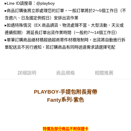
2.透過簡訊連結打開帳單後，可選擇「超商條碼／台灣大直營門市／銀行轉
萊爾富取貨付款
▸Line ID請搜尋：@playboy
帳／街口支付／iPASS MONEY」等通路繳費。
▸商品訂購後將立即處理您的訂單，一般訂單將於2～5個工作日（不
每筆NT$100，滿NT$900(含以上)免運費
【注意事項】
含週六、日及國定例假日）安排出貨作業
付款後萊爾富取貨
1.本服務係由「台灣大哥大股份有限公司」（以下簡稱本公司）所提供，讓
▸如遇特殊情況（EX.商品調貨、物流處理不當、大型活動、天災或
用戶於交易時，得透過本服務購買商品或服務，並由商店將買賣／分期付款
每筆NT$100，滿NT$700(含以上)免運費
買賣價金債權讓與本公司後，依約使用本公司帳單繳交帳款。
連續假期） 將延長訂單出貨作業時間（一般約7～14個工作日）
2.基於同意付款使用「大哥付你分期」之契約關係目的，商店將以您的個人
▸單筆訂購商品總材積超過超商寄件材積限制時，出貨將自動進行拆
7-11取貨付款
資料（包含姓名、電話或地址）提供予台灣大哥大進項蒐集、處理及利用，
單配送且不另行通知，若訂購商品有同時送達需求請選擇宅配
由本公司與您本人進行分期帳單所需資料之確認、核對及更正。
每筆NT$100，滿NT$900(含以上)免運費
3.完整用戶服務條款，請詳閱以下連結：
https://oppay.tw/userRule
付款後7-11取貨
每筆NT$100，滿NT$700(含以上)免運費
詳細說明
商品規格
相關推薦
宅配
每筆NT$100，滿NT$700(含以上)免運費
PLAYBOY-
手提包附長背帶
系列
-
Fanty
紫色
特價及部分商品不附保證卡