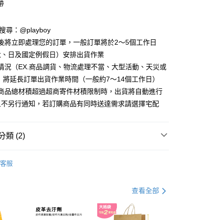
帶
分期
D請搜尋：@playboy
你分期使用說明】
後將立即處理您的訂單，一般訂單將於2～5個工作日
由台灣大哥大提供，台灣大哥大用戶可立即使用無須另外申請。
式選擇「大哥付你分期」，訂單成立後會自動跳轉到大哥付的交易
六、日及國定例假日）安排出貨作業
證手機門號後，選擇欲分期的期數、繳款截止日，確認付款後即
情況（EX.商品調貨、物流處理不當、大型活動、天災或
。
准額度、可分期數及費用金額請依後續交易確認頁面所載為準。
 將延長訂單出貨作業時間（一般約7～14個工作日）
立30分鐘內，如未前往確認交易或遇審核未通過，訂單將自動取
付款
購商品總材積超過超商寄件材積限制時，出貨將自動進行
「轉專審核」未通過狀況，表示未達大哥付你分期系統評分，恕
00，滿NT$900(含以上)免運費
且不另行通知，若訂購商品有同時送達需求請選擇宅配
評估內容。
式說明】
家取貨
項不併入電信帳單，「大哥付你分期」於每月結算日後寄送繳費提
00，滿NT$700(含以上)免運費
類 (2)
訊連結打開帳單後，可選擇「超商條碼／台灣大直營門市／銀行轉
付／iPASS MONEY」等通路繳費。
貨付款
 包款
皮夾/小物/配件
客服
項】
00，滿NT$900(含以上)免運費
享特殺↘︎↘︎
« 快閃 » 七夕情人節 美包心動價$499up
係由「台灣大哥大股份有限公司」（以下簡稱本公司）所提供，讓
易時，得透過本服務購買商品或服務，並由商店將買賣／分期付
爾富取貨
查看全部
金債權讓與本公司後，依約使用本公司帳單繳交帳款。
00，滿NT$700(含以上)免運費
意付款使用「大哥付你分期」之契約關係目的，商店將以您的個人
含姓名、電話或地址）提供予台灣大哥大進項蒐集、處理及利
付款
公司與您本人進行分期帳單所需資料之確認、核對及更正。