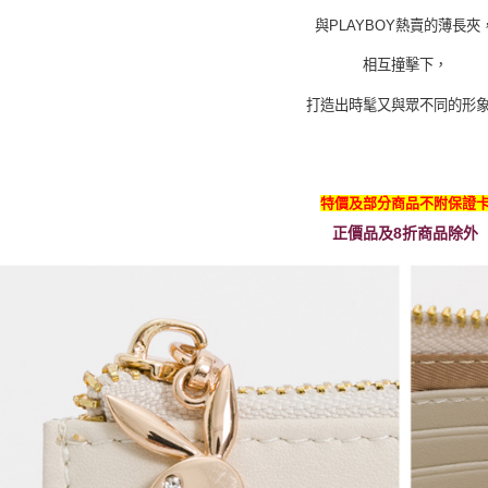
與PLAYBOY熱賣的薄長夾
相互撞擊下，
打造出時髦又與眾不同的形
特價及部分商品不附保證
正價品及8折商品除外