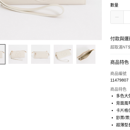
數量
付款與運
超取滿NT$
付款方式
商品特色
信用卡一
商品編號
11479807
超商取貨
商品特色
LINE Pay
多色大
背面風
Apple Pay
卡片格位
街口支付
鈔票/票
超薄型
Google Pa