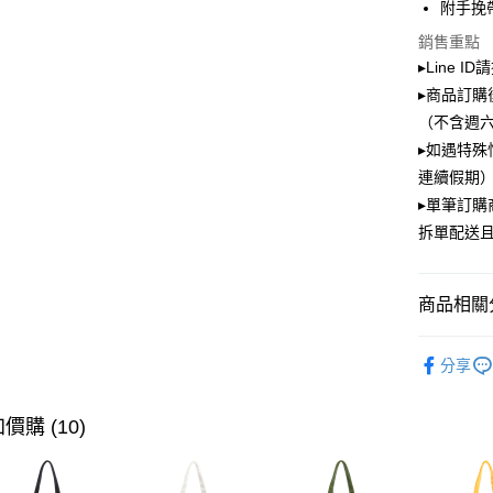
附手挽
大哥付你
銷售重點
相關說明
▸Line I
【大哥付
ATM付款
▸商品訂購
1.本服務
2.付款方
（不含週
流程，驗
▸如遇特殊
完成交易
運送方式
3.實際核
連續假期）
4.訂單成
全家取貨
▸單筆訂
消。如遇
每筆NT$1
拆單配送
無法說明
【繳款方
付款後全
1.分期款
醒簡訊。
每筆NT$1
商品相關分
2.透過簡
帳／街口支
萊爾富取
PLAYBOY
分享
【注意事
每筆NT$1
⏯︎ 本月獨
1.本服務
用戶於交
付款後萊
價購 (10)
款買賣價
每筆NT$1
2.基於同
資料（包
7-11取貨
用，由本