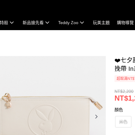
特殺
新品搶先看
Teddy Zoo
玩美主題
購物導覽
❤️七夕
挽帶 In
超取滿NT$
NT$2,200
NT$1,
顏色
米色