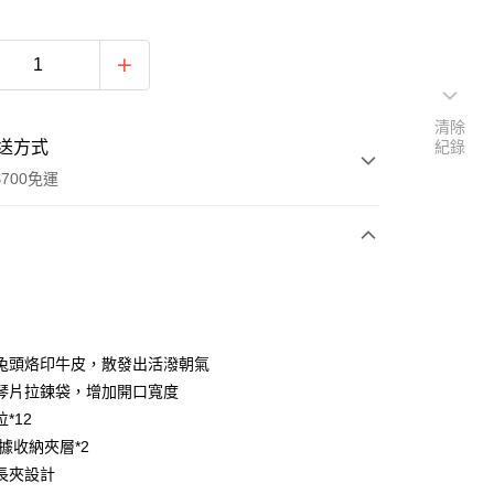
清除
送方式
紀錄
700免運
次付款
付款
兔頭烙印牛皮，散發出活潑朝氣
琴片拉鍊袋，增加開口寬度
*12
據收納夾層*2
長夾設計
y