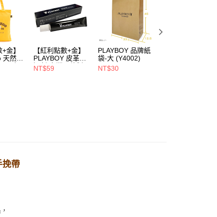
戶服務條款，請詳閱以下連結：
https://oppay.tw/userRule
00，滿NT$900(含以上)免運費
1取貨
00，滿NT$700(含以上)免運費
數+金】
【紅利點數+金】
PLAYBOY 品牌紙
PLAYBOY 12mm
oo 天然全
PLAYBOY 皮革去
袋-大 (Y4002)
豚皮Ag+銀離子活
ndly帆
污劑(台灣哥倫製)-
性抑菌鞋墊-杏
NT$59
NT$30
NT$490
00，滿NT$700(含以上)免運費
(Y4003)
(S4008)
NT$880
手挽帶
系，