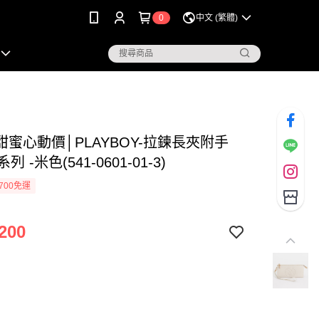
0
中文 (繁體)
甜蜜心動價│PLAYBOY-拉鍊長夾附手
系列 -米色(541-0601-01-3)
700免運
200