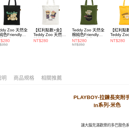
3.完整用
每筆NT$1
付款後7-1
每筆NT$1
eddy Zoo 天然全
【紅利點數+金】
Teddy Zoo 天然全
【紅利點
宅配
純色Friendly帆
Teddy Zoo 天然全
棉純色Friendly帆
Teddy Z
袋-黑色
棉純色Friendly帆
布袋-軍綠色
棉純色Frie
$280
NT$280
NT$280
NT$280
每筆NT$1
ZB107)
布袋-白色
(TZB107)
布袋-黃色
$350
NT$350
(TZB107)
(TZB107)
說明
商品規格
相關推薦
PLAYBOY-
拉鍊長夾附
系列
-米
色
In
讓大腦充滿歡樂的多巴胺色