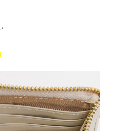
，
象。
卡