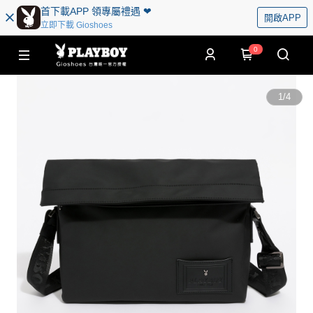
首下載APP 領專屬禮遇 ❤︎
開啟APP
立即下載 Gioshoes
0
1
/
4