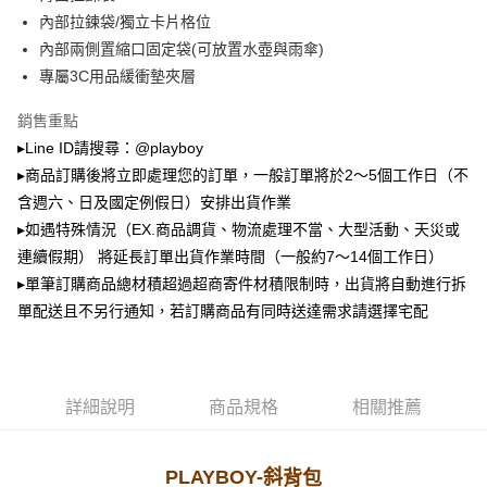
2.透過簡訊連結打開帳單後，可選擇「超商條碼／台灣大直營門市／銀行轉
萊爾富取貨付款
帳／街口支付／iPASS MONEY」等通路繳費。
內部拉鍊袋/獨立卡片格位
每筆NT$100，滿NT$900(含以上)免運費
內部兩側置縮口固定袋(可放置水壺與雨傘)
【注意事項】
專屬3C用品緩衝墊夾層
付款後萊爾富取貨
1.本服務係由「台灣大哥大股份有限公司」（以下簡稱本公司）所提供，讓
用戶於交易時，得透過本服務購買商品或服務，並由商店將買賣／分期付款
每筆NT$100，滿NT$700(含以上)免運費
買賣價金債權讓與本公司後，依約使用本公司帳單繳交帳款。
銷售重點
2.基於同意付款使用「大哥付你分期」之契約關係目的，商店將以您的個人
▸Line ID請搜尋：@playboy
7-11取貨付款
資料（包含姓名、電話或地址）提供予台灣大哥大進項蒐集、處理及利用，
▸商品訂購後將立即處理您的訂單，一般訂單將於2～5個工作日（不
由本公司與您本人進行分期帳單所需資料之確認、核對及更正。
每筆NT$100，滿NT$900(含以上)免運費
3.完整用戶服務條款，請詳閱以下連結：
https://oppay.tw/userRule
含週六、日及國定例假日）安排出貨作業
付款後7-11取貨
▸如遇特殊情況（EX.商品調貨、物流處理不當、大型活動、天災或
每筆NT$100，滿NT$700(含以上)免運費
連續假期） 將延長訂單出貨作業時間（一般約7～14個工作日）
▸單筆訂購商品總材積超過超商寄件材積限制時，出貨將自動進行拆
宅配
單配送且不另行通知，若訂購商品有同時送達需求請選擇宅配
每筆NT$100，滿NT$700(含以上)免運費
詳細說明
商品規格
相關推薦
PLAYBOY-斜
背包