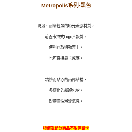
系列
-黑
色
Metropolis
防潑、耐磨輕盈的啞光蓋膠材質，
前置卡插式Logo片設計，
便利存取通勤票卡，
也可直接靠卡感應。
精妙而貼心的內部結構，
多樣化的新穎包款，
彰顯個性潮流氣息。
特價及部分商品不附保證卡