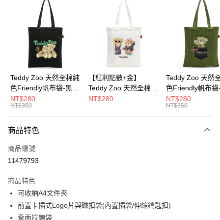
超商取貨付款
LINE Pay
Apple Pay
街口支付
Google Pay
Teddy Zoo 天然全棉純
【紅利點數+金】
Teddy Zoo 天
色Friendly帆布袋-黑色
Teddy Zoo 天然全棉純
色Friendly帆布
大哥付你分期
(TZB107)
色Friendly帆布袋-白色
色(TZB107)
NT$280
NT$280
NT$280
相關說明
NT$350
NT$350
(TZB107)
【大哥付你分期使用說明】
ATM付款
1.本服務由台灣大哥大提供，台灣大哥大用戶可立即使用無須另外申請。
商品特色
2.付款方式選擇「大哥付你分期」，訂單成立後會自動跳轉到大哥付的交易
流程，驗證手機門號後，選擇欲分期的期數、繳款截止日，確認付款後即完
運送方式
商品編號
成交易。
3.實際核准額度、可分期數及費用金額請依後續交易確認頁面所載為準。
11479793
全家取貨付款
4.訂單成立30分鐘內，如未前往確認交易或遇審核未通過，訂單將自動取
每筆NT$100，滿NT$900(含以上)免運費
消。如遇「轉專審核」未通過狀況，表示未達大哥付你分期系統評分，恕無
商品特色
法說明評估內容。
可收納A4文件夾
付款後全家取貨
【繳款方式說明】
1.分期款項不併入電信帳單，「大哥付你分期」於每月結算日後寄送繳費提
前置卡插式Logo片與磁扣袋(內置插袋/伸縮鑰匙扣)
每筆NT$100，滿NT$700(含以上)免運費
醒簡訊。
背面拉鍊袋