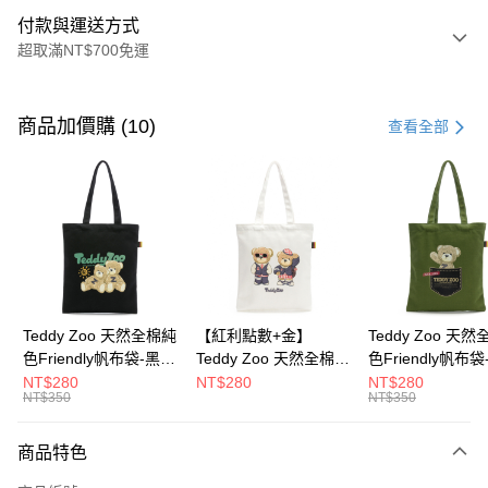
付款與運送方式
超取滿NT$700免運
付款方式
信用卡一次付款
商品加價購 (10)
查看全部
超商取貨付款
LINE Pay
Apple Pay
街口支付
Google Pay
Teddy Zoo 天然全棉純
【紅利點數+金】
Teddy Zoo 天
色Friendly帆布袋-黑色
Teddy Zoo 天然全棉純
色Friendly帆布
大哥付你分期
(TZB107)
色Friendly帆布袋-白色
色(TZB107)
NT$280
NT$280
NT$280
相關說明
NT$350
NT$350
(TZB107)
【大哥付你分期使用說明】
ATM付款
1.本服務由台灣大哥大提供，台灣大哥大用戶可立即使用無須另外申請。
商品特色
2.付款方式選擇「大哥付你分期」，訂單成立後會自動跳轉到大哥付的交易
流程，驗證手機門號後，選擇欲分期的期數、繳款截止日，確認付款後即完
運送方式