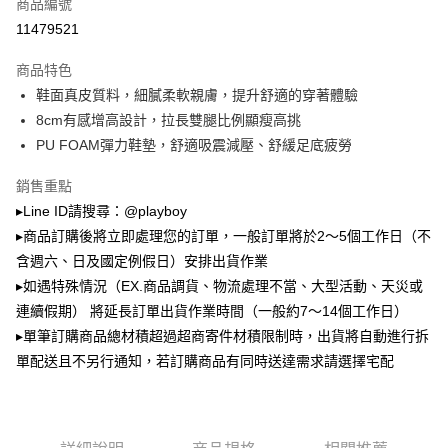
商品編號
成交易。
3.實際核准額度、可分期數及費用金額請依後續交易確認頁面所載為準。
11479521
全家取貨付款
4.訂單成立30分鐘內，如未前往確認交易或遇審核未通過，訂單將自動取
每筆NT$100，滿NT$900(含以上)免運費
消。如遇「轉專審核」未通過狀況，表示未達大哥付你分期系統評分，恕無
商品特色
法說明評估內容。
鞋面真皮質料，細膩柔軟親膚，提升舒適的穿著體驗
付款後全家取貨
【繳款方式說明】
1.分期款項不併入電信帳單，「大哥付你分期」於每月結算日後寄送繳費提
8cm有感增高設計，拉長雙腿比例顯瘦高挑
每筆NT$100，滿NT$700(含以上)免運費
醒簡訊。
PU FOAM彈力鞋墊，舒適吸震減壓、舒緩足底疲勞
2.透過簡訊連結打開帳單後，可選擇「超商條碼／台灣大直營門市／銀行轉
萊爾富取貨付款
帳／街口支付／iPASS MONEY」等通路繳費。
銷售重點
每筆NT$100，滿NT$900(含以上)免運費
【注意事項】
▸Line ID請搜尋：@playboy
付款後萊爾富取貨
1.本服務係由「台灣大哥大股份有限公司」（以下簡稱本公司）所提供，讓
▸商品訂購後將立即處理您的訂單，一般訂單將於2～5個工作日（不
用戶於交易時，得透過本服務購買商品或服務，並由商店將買賣／分期付款
每筆NT$100，滿NT$700(含以上)免運費
買賣價金債權讓與本公司後，依約使用本公司帳單繳交帳款。
含週六、日及國定例假日）安排出貨作業
2.基於同意付款使用「大哥付你分期」之契約關係目的，商店將以您的個人
▸如遇特殊情況（EX.商品調貨、物流處理不當、大型活動、天災或
7-11取貨付款
資料（包含姓名、電話或地址）提供予台灣大哥大進項蒐集、處理及利用，
連續假期） 將延長訂單出貨作業時間（一般約7～14個工作日）
由本公司與您本人進行分期帳單所需資料之確認、核對及更正。
每筆NT$100，滿NT$900(含以上)免運費
3.完整用戶服務條款，請詳閱以下連結：
https://oppay.tw/userRule
▸單筆訂購商品總材積超過超商寄件材積限制時，出貨將自動進行拆
付款後7-11取貨
單配送且不另行通知，若訂購商品有同時送達需求請選擇宅配
每筆NT$100，滿NT$700(含以上)免運費
宅配
每筆NT$100，滿NT$700(含以上)免運費