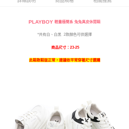
詳細說明
商品規格
相關推薦
PLAYBOY
輕量極簡系 兔兔真皮休閒鞋
*共有白、白黑
2
款
顏色可供選擇
商品尺寸：23-25
此鞋款鞋版正常，建議依平常穿著尺寸選購