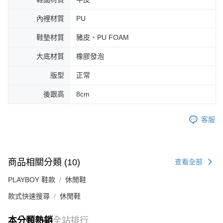
內裡材質
PU
鞋墊材質
豬皮、PU FOAM
大底材質
橡膠發泡
版型
正常
後跟高
8cm
客服
商品相關分類 (10)
查看全部
PLAYBOY 鞋款
休閒鞋
款式快速搜尋
休閒鞋
本分類熱銷
全站排行