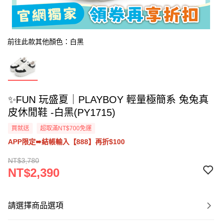
前往此款其他顏色：白黑
✨FUN 玩盛夏｜PLAYBOY 輕量極簡系 兔兔真
皮休閒鞋 -白黑(PY1715)
買就送
超取滿NT$700免運
APP限定➠結帳輸入【888】再折$100
NT$3,780
NT$2,390
請選擇商品選項