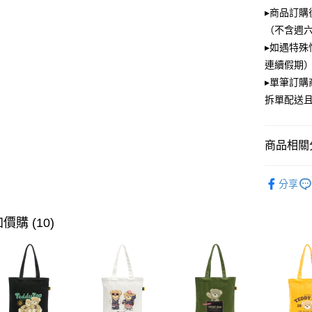
大哥付你
▸商品訂購
相關說明
（不含週
【大哥付
ATM付款
▸如遇特殊
1.本服務
2.付款方
連續假期）
流程，驗
▸單筆訂
完成交易
運送方式
3.實際核
拆單配送
4.訂單成
全家取貨
消。如遇
每筆NT$1
無法說明
商品相關分
【繳款方
付款後全
1.分期款
PLAYBOY
醒簡訊。
每筆NT$1
分享
2.透過簡
帳／街口支
萊爾富取
價購 (10)
【注意事
每筆NT$1
1.本服務
用戶於交
付款後萊
款買賣價
每筆NT$1
2.基於同
資料（包
7-11取貨
用，由本
3.完整用