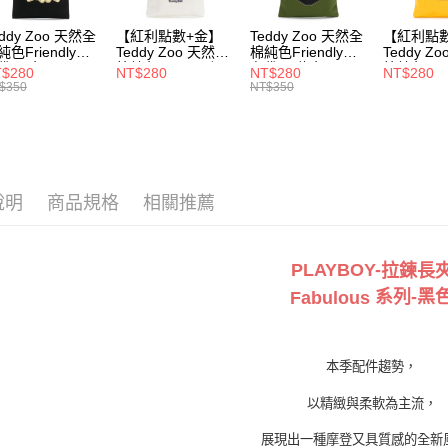
每筆NT$1
eddy Zoo 天然全
【紅利點數+金】
Teddy Zoo 天然全
【紅利點
付款後7-1
純色Friendly帆
Teddy Zoo 天然全
棉純色Friendly帆
Teddy Z
每筆NT$1
袋-黑色
棉純色Friendly帆
布袋-軍綠色
棉純色Frie
$280
NT$280
NT$280
NT$280
ZB107)
布袋-白色
(TZB107)
布袋-黃色
$350
NT$350
(TZB107)
(TZB107)
宅配
每筆NT$1
說明
商品規格
相關推薦
PLAYBOY-
拉鍊長
系列
-黑
Fabulous
本季配件趨勢，
以精緻與柔軟為主流，
展現出一種摩登又具質感的全新