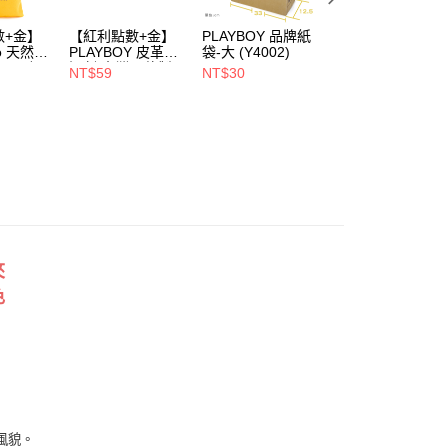
00，滿NT$900(含以上)免運費
數+金】
【紅利點數+金】
PLAYBOY 品牌紙
PLAYBOY 12mm
1取貨
oo 天然全
PLAYBOY 皮革去
袋-大 (Y4002)
豚皮Ag+銀離子活
00，滿NT$700(含以上)免運費
ndly帆
污劑(台灣哥倫製)-
性抑菌鞋墊-杏
NT$59
NT$30
NT$490
(Y4003)
(S4008)
NT$880
00，滿NT$700(含以上)免運費
夾
色
風貌。