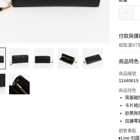
付款與運
超取滿NT$
付款方式
商品特色
信用卡一
商品編號
11440619
超商取貨
商品特色
LINE Pay
背面磁
卡片格位
Apple Pay
鈔票與
街口支付
拉鍊零
Google Pa
銷售重點
▸Line I