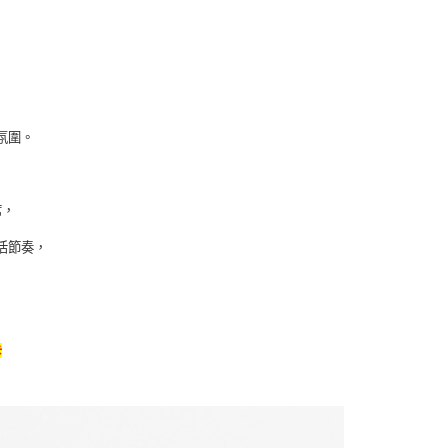
氛圍。
席，
活節奏，
卡