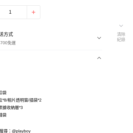
送方式
清除
紀錄
700免運
次付款
付款
扣袋
*8/相片透明窗/插袋*2
票據收納層*3
錢袋
y
D請搜尋：@playboy