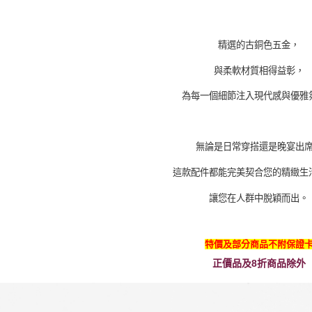
精選的古銅色五金
，
與柔軟材質相得益彰，
為每一個細節注入現代感與優雅
無論是日常穿搭還是晚宴出
這款配件都能完美契合您的精緻生
讓您在人群中脫穎而出。
特價及部分商品不附保證
正價品及8折商品除外