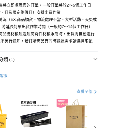
分期
後將立即處理您的訂單，一般訂單將於2～5個工作日
六、日及國定例假日）安排出貨作業
你分期使用說明】
情況（EX.商品調貨、物流處理不當、大型活動、天災或
由台灣大哥大提供，台灣大哥大用戶可立即使用無須另外申請。
式選擇「大哥付你分期」，訂單成立後會自動跳轉到大哥付的交易
 將延長訂單出貨作業時間（一般約7～14個工作日）
證手機門號後，選擇欲分期的期數、繳款截止日，確認付款後即
購商品總材積超過超商寄件材積限制時，出貨將自動進行
。
准額度、可分期數及費用金額請依後續交易確認頁面所載為準。
且不另行通知，若訂購商品有同時送達需求請選擇宅配
立30分鐘內，如未前往確認交易或遇審核未通過，訂單將自動取
付款
「轉專審核」未通過狀況，表示未達大哥付你分期系統評分，恕
00，滿NT$900(含以上)免運費
評估內容。
類 (1)
式說明】
家取貨
項不併入電信帳單，「大哥付你分期」於每月結算日後寄送繳費提
 包款
皮夾/小物/配件
00，滿NT$700(含以上)免運費
客服
訊連結打開帳單後，可選擇「超商條碼／台灣大直營門市／銀行轉
付／iPASS MONEY」等通路繳費。
貨付款
項】
查看全部
00，滿NT$900(含以上)免運費
係由「台灣大哥大股份有限公司」（以下簡稱本公司）所提供，讓
易時，得透過本服務購買商品或服務，並由商店將買賣／分期付
爾富取貨
金債權讓與本公司後，依約使用本公司帳單繳交帳款。
00，滿NT$700(含以上)免運費
意付款使用「大哥付你分期」之契約關係目的，商店將以您的個人
含姓名、電話或地址）提供予台灣大哥大進項蒐集、處理及利
付款
公司與您本人進行分期帳單所需資料之確認、核對及更正。
戶服務條款，請詳閱以下連結：
https://oppay.tw/userRule