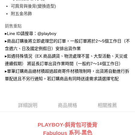
2.透過簡訊連結打開帳單後，可選擇「超商條碼／台灣大直營門市／銀行轉
萊爾富取貨付款
帳／街口支付／iPASS MONEY」等通路繳費。
可肩背與後背(變換造型)
每筆NT$100，滿NT$900(含以上)免運費
附五金吊飾
【注意事項】
付款後萊爾富取貨
1.本服務係由「台灣大哥大股份有限公司」（以下簡稱本公司）所提供，讓
銷售重點
用戶於交易時，得透過本服務購買商品或服務，並由商店將買賣／分期付款
每筆NT$100，滿NT$700(含以上)免運費
買賣價金債權讓與本公司後，依約使用本公司帳單繳交帳款。
▸Line ID請搜尋：@playboy
2.基於同意付款使用「大哥付你分期」之契約關係目的，商店將以您的個人
▸商品訂購後將立即處理您的訂單，一般訂單將於2～5個工作日（不
7-11取貨付款
資料（包含姓名、電話或地址）提供予台灣大哥大進項蒐集、處理及利用，
含週六、日及國定例假日）安排出貨作業
由本公司與您本人進行分期帳單所需資料之確認、核對及更正。
每筆NT$100，滿NT$900(含以上)免運費
3.完整用戶服務條款，請詳閱以下連結：
https://oppay.tw/userRule
▸如遇特殊情況（EX.商品調貨、物流處理不當、大型活動、天災或
付款後7-11取貨
連續假期） 將延長訂單出貨作業時間（一般約7～14個工作日）
每筆NT$100，滿NT$700(含以上)免運費
▸單筆訂購商品總材積超過超商寄件材積限制時，出貨將自動進行拆
單配送且不另行通知，若訂購商品有同時送達需求請選擇宅配
宅配
每筆NT$100，滿NT$700(含以上)免運費
詳細說明
商品規格
相關推薦
PLAYBOY-
斜背包可後背
系列
-黑
色
Fabulous