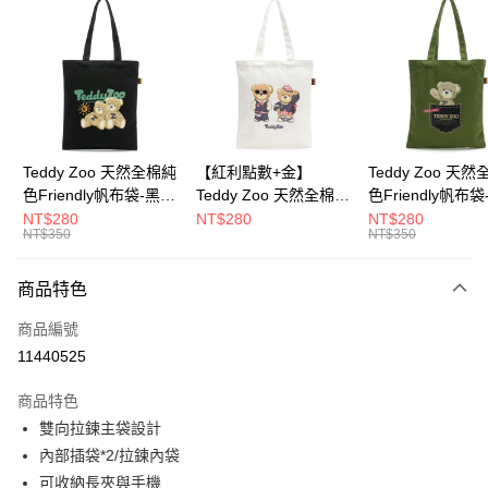
超商取貨付款
LINE Pay
Apple Pay
街口支付
Google Pay
Teddy Zoo 天然全棉純
【紅利點數+金】
Teddy Zoo 天
色Friendly帆布袋-黑色
Teddy Zoo 天然全棉純
色Friendly帆布
大哥付你分期
(TZB107)
色Friendly帆布袋-白色
色(TZB107)
NT$280
NT$280
NT$280
相關說明
NT$350
NT$350
(TZB107)
【大哥付你分期使用說明】
ATM付款
1.本服務由台灣大哥大提供，台灣大哥大用戶可立即使用無須另外申請。
商品特色
2.付款方式選擇「大哥付你分期」，訂單成立後會自動跳轉到大哥付的交易
流程，驗證手機門號後，選擇欲分期的期數、繳款截止日，確認付款後即完
運送方式
商品編號
成交易。
3.實際核准額度、可分期數及費用金額請依後續交易確認頁面所載為準。
11440525
全家取貨付款
4.訂單成立30分鐘內，如未前往確認交易或遇審核未通過，訂單將自動取
每筆NT$100，滿NT$900(含以上)免運費
消。如遇「轉專審核」未通過狀況，表示未達大哥付你分期系統評分，恕無
商品特色
法說明評估內容。
雙向拉鍊主袋設計
付款後全家取貨
【繳款方式說明】
1.分期款項不併入電信帳單，「大哥付你分期」於每月結算日後寄送繳費提
內部插袋*2/拉鍊內袋
每筆NT$100，滿NT$700(含以上)免運費
醒簡訊。
可收納長夾與手機