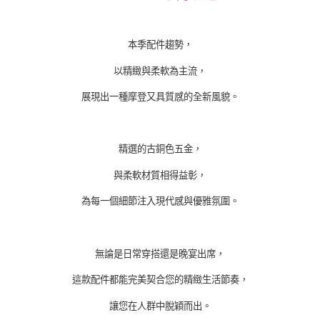
本季配件趨勢，
以精緻與柔軟為主流，
展現出一種摩登又具質感的全新風貌。
精選的古銅色五金
，
與柔軟材質相得益彰，
為每一個細節注入現代感與優雅氛圍。
無論是日常穿搭還是晚宴出席，
這款配件都能完美契合您的精緻生活節奏，
讓您在人群中脫穎而出。