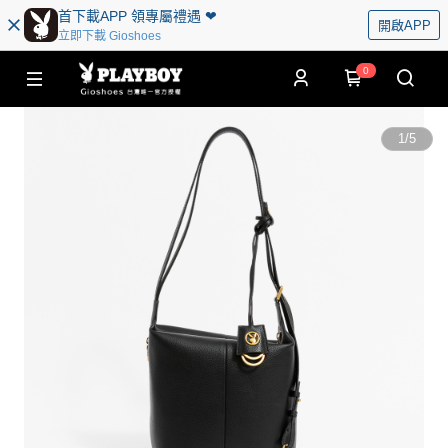
首下載APP 領專屬禮遇 ❤︎
開啟APP
立即下載 Gioshoes
0
1
/
5