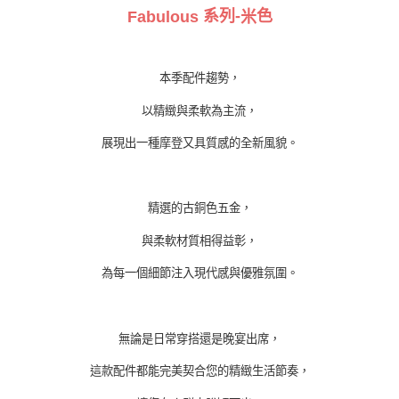
系列
-
色
Fabulous
米
本季配件趨勢，
以精緻與柔軟為主流，
展現出一種摩登又具質感的全新風貌。
精選的古銅色五金
，
與柔軟材質相得益彰，
為每一個細節注入現代感與優雅氛圍。
無論是日常穿搭還是晚宴出席，
這款配件都能完美契合您的精緻生活節奏，