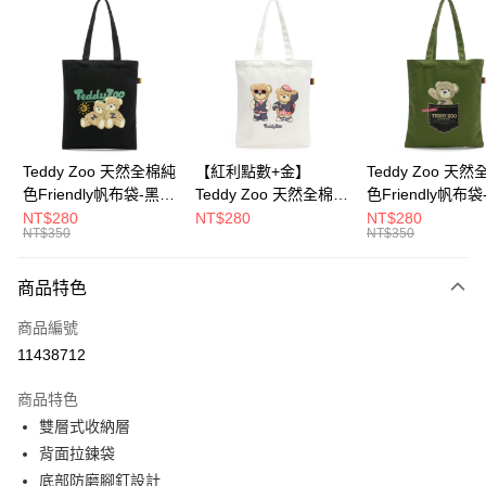
超商取貨付款
LINE Pay
Apple Pay
街口支付
Google Pay
Teddy Zoo 天然全棉純
【紅利點數+金】
Teddy Zoo 天
色Friendly帆布袋-黑色
Teddy Zoo 天然全棉純
色Friendly帆布
大哥付你分期
(TZB107)
色Friendly帆布袋-白色
色(TZB107)
NT$280
NT$280
NT$280
相關說明
NT$350
NT$350
(TZB107)
【大哥付你分期使用說明】
ATM付款
1.本服務由台灣大哥大提供，台灣大哥大用戶可立即使用無須另外申請。
商品特色
2.付款方式選擇「大哥付你分期」，訂單成立後會自動跳轉到大哥付的交易
流程，驗證手機門號後，選擇欲分期的期數、繳款截止日，確認付款後即完
運送方式
商品編號
成交易。
3.實際核准額度、可分期數及費用金額請依後續交易確認頁面所載為準。
11438712
全家取貨付款
4.訂單成立30分鐘內，如未前往確認交易或遇審核未通過，訂單將自動取
每筆NT$100，滿NT$900(含以上)免運費
消。如遇「轉專審核」未通過狀況，表示未達大哥付你分期系統評分，恕無
商品特色
法說明評估內容。
雙層式收納層
付款後全家取貨
【繳款方式說明】
1.分期款項不併入電信帳單，「大哥付你分期」於每月結算日後寄送繳費提
背面拉鍊袋
每筆NT$100，滿NT$700(含以上)免運費
醒簡訊。
底部防磨腳釘設計