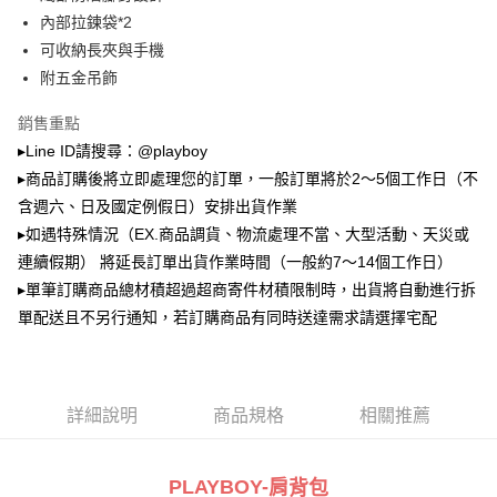
2.透過簡訊連結打開帳單後，可選擇「超商條碼／台灣大直營門市／銀行轉
萊爾富取貨付款
帳／街口支付／iPASS MONEY」等通路繳費。
內部拉鍊袋*2
每筆NT$100，滿NT$900(含以上)免運費
可收納長夾與手機
【注意事項】
附五金吊飾
付款後萊爾富取貨
1.本服務係由「台灣大哥大股份有限公司」（以下簡稱本公司）所提供，讓
用戶於交易時，得透過本服務購買商品或服務，並由商店將買賣／分期付款
每筆NT$100，滿NT$700(含以上)免運費
買賣價金債權讓與本公司後，依約使用本公司帳單繳交帳款。
銷售重點
2.基於同意付款使用「大哥付你分期」之契約關係目的，商店將以您的個人
▸Line ID請搜尋：@playboy
7-11取貨付款
資料（包含姓名、電話或地址）提供予台灣大哥大進項蒐集、處理及利用，
▸商品訂購後將立即處理您的訂單，一般訂單將於2～5個工作日（不
由本公司與您本人進行分期帳單所需資料之確認、核對及更正。
每筆NT$100，滿NT$900(含以上)免運費
3.完整用戶服務條款，請詳閱以下連結：
https://oppay.tw/userRule
含週六、日及國定例假日）安排出貨作業
付款後7-11取貨
▸如遇特殊情況（EX.商品調貨、物流處理不當、大型活動、天災或
每筆NT$100，滿NT$700(含以上)免運費
連續假期） 將延長訂單出貨作業時間（一般約7～14個工作日）
▸單筆訂購商品總材積超過超商寄件材積限制時，出貨將自動進行拆
宅配
單配送且不另行通知，若訂購商品有同時送達需求請選擇宅配
每筆NT$100，滿NT$700(含以上)免運費
詳細說明
商品規格
相關推薦
PLAYBOY-
肩背包