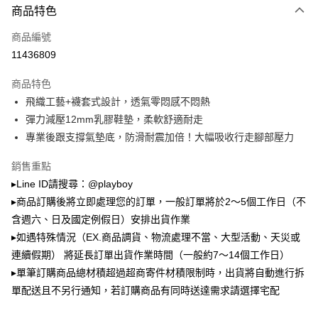
1.本服務由台灣大哥大提供，台灣大哥大用戶可立即使用無須另外申請。
商品特色
2.付款方式選擇「大哥付你分期」，訂單成立後會自動跳轉到大哥付的交易
流程，驗證手機門號後，選擇欲分期的期數、繳款截止日，確認付款後即完
運送方式
商品編號
成交易。
3.實際核准額度、可分期數及費用金額請依後續交易確認頁面所載為準。
11436809
全家取貨付款
4.訂單成立30分鐘內，如未前往確認交易或遇審核未通過，訂單將自動取
每筆NT$100，滿NT$900(含以上)免運費
消。如遇「轉專審核」未通過狀況，表示未達大哥付你分期系統評分，恕無
商品特色
法說明評估內容。
飛織工藝+襪套式設計，透氣零悶感不悶熱
付款後全家取貨
【繳款方式說明】
1.分期款項不併入電信帳單，「大哥付你分期」於每月結算日後寄送繳費提
彈力減壓12mm乳膠鞋墊，柔軟舒適耐走
每筆NT$100，滿NT$700(含以上)免運費
醒簡訊。
專業後跟支撐氣墊底，防滑耐震加倍！大幅吸收行走腳部壓力
2.透過簡訊連結打開帳單後，可選擇「超商條碼／台灣大直營門市／銀行轉
萊爾富取貨付款
帳／街口支付／iPASS MONEY」等通路繳費。
銷售重點
每筆NT$100，滿NT$900(含以上)免運費
【注意事項】
▸Line ID請搜尋：@playboy
付款後萊爾富取貨
1.本服務係由「台灣大哥大股份有限公司」（以下簡稱本公司）所提供，讓
▸商品訂購後將立即處理您的訂單，一般訂單將於2～5個工作日（不
用戶於交易時，得透過本服務購買商品或服務，並由商店將買賣／分期付款
每筆NT$100，滿NT$700(含以上)免運費
買賣價金債權讓與本公司後，依約使用本公司帳單繳交帳款。
含週六、日及國定例假日）安排出貨作業
2.基於同意付款使用「大哥付你分期」之契約關係目的，商店將以您的個人
▸如遇特殊情況（EX.商品調貨、物流處理不當、大型活動、天災或
7-11取貨付款
資料（包含姓名、電話或地址）提供予台灣大哥大進項蒐集、處理及利用，
連續假期） 將延長訂單出貨作業時間（一般約7～14個工作日）
由本公司與您本人進行分期帳單所需資料之確認、核對及更正。
每筆NT$100，滿NT$900(含以上)免運費
3.完整用戶服務條款，請詳閱以下連結：
https://oppay.tw/userRule
▸單筆訂購商品總材積超過超商寄件材積限制時，出貨將自動進行拆
付款後7-11取貨
單配送且不另行通知，若訂購商品有同時送達需求請選擇宅配
每筆NT$100，滿NT$700(含以上)免運費