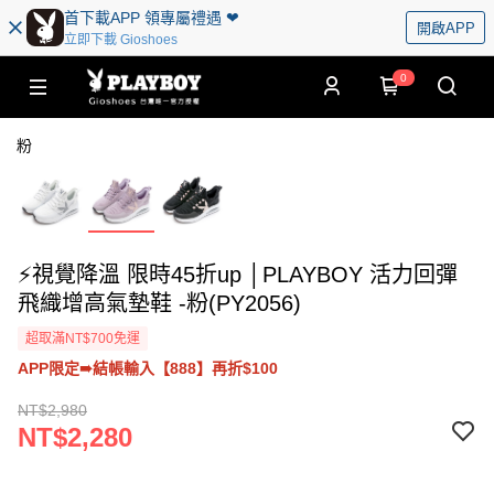
首下載APP 領專屬禮遇 ❤︎
開啟APP
立即下載 Gioshoes
0
粉
⚡視覺降溫 限時45折up │PLAYBOY 活力回彈
飛織增高氣墊鞋 -粉(PY2056)
超取滿NT$700免運
APP限定➠結帳輸入【888】再折$100
NT$2,980
NT$2,280