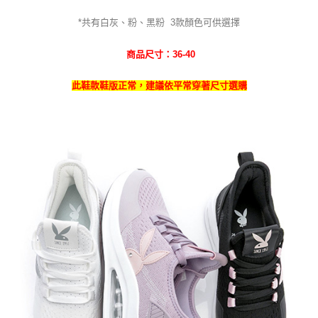
*共有白灰、粉、黑粉
3
款
顏色可供選擇
商品尺寸：36-40
此鞋款鞋版正常，建議依平常穿著尺寸選購