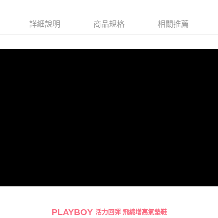
宅配
每筆NT$100，滿NT$700(含以上)免運費
詳細說明
商品規格
相關推薦
PLAYBOY
活力回彈 飛織增高氣墊鞋