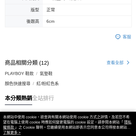
版型
正常
後跟高
6cm
客服
商品相關分類 (12)
查看全部
PLAYBOY 鞋款
氣墊鞋
顏色快速搜尋
紅/粉紅色系
本分類熱銷
全站排行
本網站中使用 cookie，欲查詢有關本網站使用 cookie 方式之詳情，及若您不希
熱門標籤
望在電腦上使用 cookie 時應如何變更電腦的 cookie 設定，請參閱本網站「
隱私
權條款
」之 Cookie 聲明。您繼續使用本網站即表示您同意本公司得按本網站使
用條款之 Cookie 聲明使用 cookie。
了解更多 >