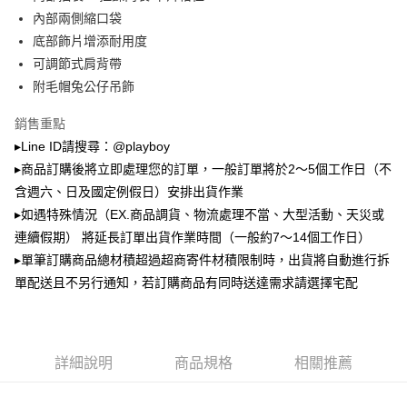
2.透過簡訊連結打開帳單後，可選擇「超商條碼／台灣大直營門市／銀行轉
萊爾富取貨付款
帳／街口支付／iPASS MONEY」等通路繳費。
內部兩側縮口袋
每筆NT$100，滿NT$900(含以上)免運費
底部飾片增添耐用度
【注意事項】
可調節式肩背帶
付款後萊爾富取貨
1.本服務係由「台灣大哥大股份有限公司」（以下簡稱本公司）所提供，讓
用戶於交易時，得透過本服務購買商品或服務，並由商店將買賣／分期付款
附毛帽兔公仔吊飾
每筆NT$100，滿NT$700(含以上)免運費
買賣價金債權讓與本公司後，依約使用本公司帳單繳交帳款。
2.基於同意付款使用「大哥付你分期」之契約關係目的，商店將以您的個人
銷售重點
7-11取貨付款
資料（包含姓名、電話或地址）提供予台灣大哥大進項蒐集、處理及利用，
▸Line ID請搜尋：@playboy
由本公司與您本人進行分期帳單所需資料之確認、核對及更正。
每筆NT$100，滿NT$900(含以上)免運費
3.完整用戶服務條款，請詳閱以下連結：
https://oppay.tw/userRule
▸商品訂購後將立即處理您的訂單，一般訂單將於2～5個工作日（不
付款後7-11取貨
含週六、日及國定例假日）安排出貨作業
每筆NT$100，滿NT$700(含以上)免運費
▸如遇特殊情況（EX.商品調貨、物流處理不當、大型活動、天災或
連續假期） 將延長訂單出貨作業時間（一般約7～14個工作日）
宅配
▸單筆訂購商品總材積超過超商寄件材積限制時，出貨將自動進行拆
每筆NT$100，滿NT$700(含以上)免運費
單配送且不另行通知，若訂購商品有同時送達需求請選擇宅配
詳細說明
商品規格
相關推薦