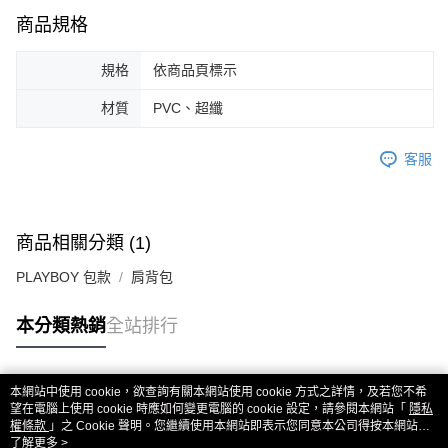
商品規格
規格
依商品頁標示
材質
PVC、超纖
客服
商品相關分類 (1)
PLAYBOY 包款
肩背包
本分類熱銷
全站排行
本網站中使用 cookie，欲查詢有關本網站使用 cookie 方式之詳情，及若您不希
熱門標籤
望在電腦上使用 cookie 時應如何變更電腦的 cookie 設定，請參閱本網站「
隱私
權條款
」之 Cookie 聲明。您繼續使用本網站即表示您同意本公司得按本網站使
用條款之 Cookie 聲明使用 cookie。
了解更多 >