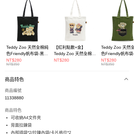
超商取貨付款
LINE Pay
Apple Pay
街口支付
Google Pay
Teddy Zoo 天然全棉純
【紅利點數+金】
Teddy Zoo 天
色Friendly帆布袋-黑色
Teddy Zoo 天然全棉純
色Friendly帆布
大哥付你分期
(TZB107)
色Friendly帆布袋-白色
色(TZB107)
NT$280
NT$280
NT$280
相關說明
NT$350
NT$350
(TZB107)
【大哥付你分期使用說明】
ATM付款
1.本服務由台灣大哥大提供，台灣大哥大用戶可立即使用無須另外申請。
商品特色
2.付款方式選擇「大哥付你分期」，訂單成立後會自動跳轉到大哥付的交易
流程，驗證手機門號後，選擇欲分期的期數、繳款截止日，確認付款後即完
運送方式
商品編號
成交易。
3.實際核准額度、可分期數及費用金額請依後續交易確認頁面所載為準。
11338880
全家取貨付款
4.訂單成立30分鐘內，如未前往確認交易或遇審核未通過，訂單將自動取
每筆NT$100，滿NT$900(含以上)免運費
消。如遇「轉專審核」未通過狀況，表示未達大哥付你分期系統評分，恕無
商品特色
法說明評估內容。
可收納A4文件夾
付款後全家取貨
【繳款方式說明】
1.分期款項不併入電信帳單，「大哥付你分期」於每月結算日後寄送繳費提
背面拉鍊袋
每筆NT$100，滿NT$700(含以上)免運費
醒簡訊。
內部插袋*2/拉鍊內袋/卡片格位*2