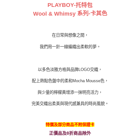
PLAYBOY-
托特包
系列
-卡其
色
Wool & Whimsy
在日常與想像之間，
我們用一針一線編織出柔軟的夢。
以多色淡雅方格與品牌LOGO交織，
配上熱點色盤中的柔和Mocha Mousse色，
與少量的檸檬黃增添一抹明亮活力，
完美交織出柔美與現代感兼具的時尚風貌。
特價及部分商品不附保證卡
正價品及8折商品除外