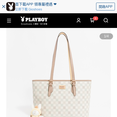
首下載APP 領專屬禮遇 ❤︎
開啟APP
立即下載 Gioshoes
0
1
/
4