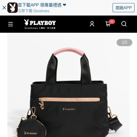
首下載APP 領專屬禮遇 ❤︎
開啟APP
立即下載 Gioshoes
0
1
/
5