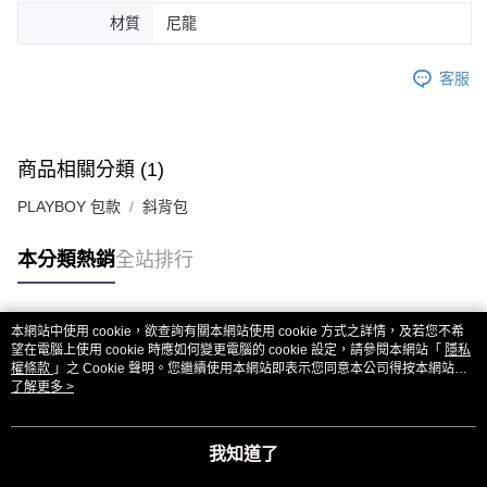
材質
尼龍
客服
商品相關分類 (1)
PLAYBOY 包款
斜背包
本分類熱銷
全站排行
本網站中使用 cookie，欲查詢有關本網站使用 cookie 方式之詳情，及若您不希
熱門標籤
望在電腦上使用 cookie 時應如何變更電腦的 cookie 設定，請參閱本網站「
隱私
權條款
」之 Cookie 聲明。您繼續使用本網站即表示您同意本公司得按本網站使
用條款之 Cookie 聲明使用 cookie。
了解更多 >
我知道了