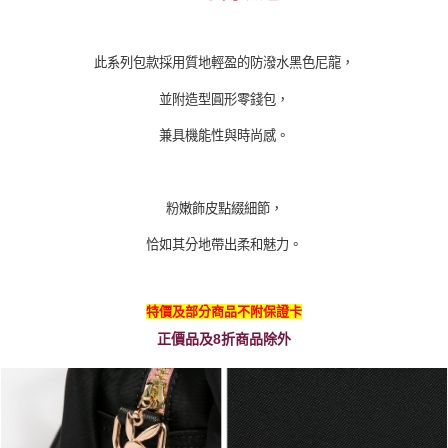
此系列包款採用質地輕盈的防潑水黑色尼龍，
並附造型圓形零錢包，
兼具機能性與時尚感。
粉嫩飾皮點綴細節，
恰如其分地帶出柔和魅力。
特價及部分商品不附保證卡
正價品及8折商品除外