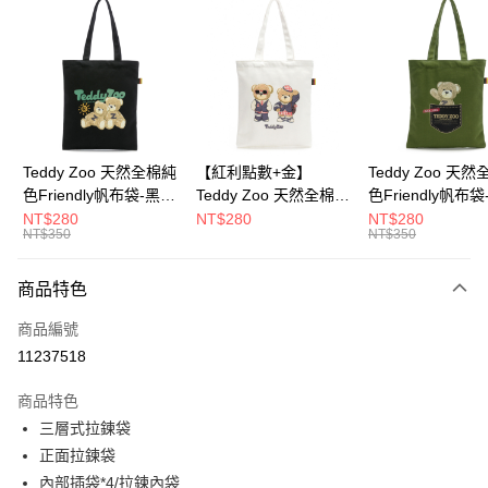
超商取貨付款
LINE Pay
Apple Pay
街口支付
Google Pay
Teddy Zoo 天然全棉純
【紅利點數+金】
Teddy Zoo 天
色Friendly帆布袋-黑色
Teddy Zoo 天然全棉純
色Friendly帆布
大哥付你分期
(TZB107)
色Friendly帆布袋-白色
色(TZB107)
NT$280
NT$280
NT$280
相關說明
NT$350
NT$350
(TZB107)
【大哥付你分期使用說明】
ATM付款
1.本服務由台灣大哥大提供，台灣大哥大用戶可立即使用無須另外申請。
商品特色
2.付款方式選擇「大哥付你分期」，訂單成立後會自動跳轉到大哥付的交易
流程，驗證手機門號後，選擇欲分期的期數、繳款截止日，確認付款後即完
運送方式
商品編號
成交易。
3.實際核准額度、可分期數及費用金額請依後續交易確認頁面所載為準。
11237518
全家取貨付款
4.訂單成立30分鐘內，如未前往確認交易或遇審核未通過，訂單將自動取
每筆NT$100，滿NT$900(含以上)免運費
消。如遇「轉專審核」未通過狀況，表示未達大哥付你分期系統評分，恕無
商品特色
法說明評估內容。
三層式拉鍊袋
付款後全家取貨
【繳款方式說明】
1.分期款項不併入電信帳單，「大哥付你分期」於每月結算日後寄送繳費提
正面拉鍊袋
每筆NT$100，滿NT$700(含以上)免運費
醒簡訊。
內部插袋*4/拉鍊內袋