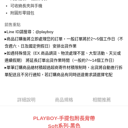
2.透過簡訊連結打開帳單後，可選擇「超商條碼／台灣大直營門市／銀行轉
萊爾富取貨付款
帳／街口支付／iPASS MONEY」等通路繳費。
可收納長夾與手機
每筆NT$100，滿NT$900(含以上)免運費
附圓形零錢包
【注意事項】
付款後萊爾富取貨
1.本服務係由「台灣大哥大股份有限公司」（以下簡稱本公司）所提供，讓
銷售重點
用戶於交易時，得透過本服務購買商品或服務，並由商店將買賣／分期付款
每筆NT$100，滿NT$700(含以上)免運費
買賣價金債權讓與本公司後，依約使用本公司帳單繳交帳款。
▸Line ID請搜尋：@playboy
2.基於同意付款使用「大哥付你分期」之契約關係目的，商店將以您的個人
▸商品訂購後將立即處理您的訂單，一般訂單將於2～5個工作日（不
7-11取貨付款
資料（包含姓名、電話或地址）提供予台灣大哥大進項蒐集、處理及利用，
含週六、日及國定例假日）安排出貨作業
由本公司與您本人進行分期帳單所需資料之確認、核對及更正。
每筆NT$100，滿NT$900(含以上)免運費
3.完整用戶服務條款，請詳閱以下連結：
https://oppay.tw/userRule
▸如遇特殊情況（EX.商品調貨、物流處理不當、大型活動、天災或
付款後7-11取貨
連續假期） 將延長訂單出貨作業時間（一般約7～14個工作日）
每筆NT$100，滿NT$700(含以上)免運費
▸單筆訂購商品總材積超過超商寄件材積限制時，出貨將自動進行拆
單配送且不另行通知，若訂購商品有同時送達需求請選擇宅配
宅配
每筆NT$100，滿NT$700(含以上)免運費
詳細說明
商品規格
相關推薦
PLAYBOY-
手提包附長背帶
系列
-黑
色
Soft