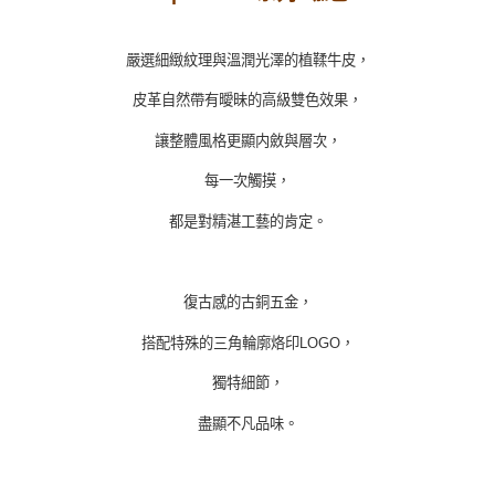
嚴選細緻紋理與溫潤光澤的植鞣牛皮，
皮革自然帶有曖昧的高級雙色效果，
讓整體風格更顯内斂與層次，
每一次觸摸，
都是對精湛工藝的肯定。
復古感的古銅五金，
搭配特殊的三角輪廓烙印LOGO，
獨特細節，
盡顯不凡品味。