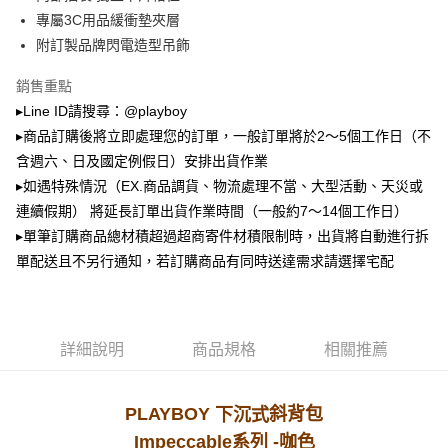
2.透過簡訊連結打開帳單後，可選擇「超商條碼／台灣大直營門市／銀行轉
萊爾富取貨付款
帳／街口支付／iPASS MONEY」等通路繳費。
專屬3C用品緩衝墊夾層
每筆NT$100，滿NT$900(含以上)免運費
附訂製品牌閃電造型吊飾
【注意事項】
付款後萊爾富取貨
1.本服務係由「台灣大哥大股份有限公司」（以下簡稱本公司）所提供，讓
銷售重點
用戶於交易時，得透過本服務購買商品或服務，並由商店將買賣／分期付款
每筆NT$100，滿NT$700(含以上)免運費
買賣價金債權讓與本公司後，依約使用本公司帳單繳交帳款。
▸Line ID請搜尋：@playboy
2.基於同意付款使用「大哥付你分期」之契約關係目的，商店將以您的個人
▸商品訂購後將立即處理您的訂單，一般訂單將於2～5個工作日（不
7-11取貨付款
資料（包含姓名、電話或地址）提供予台灣大哥大進項蒐集、處理及利用，
含週六、日及國定例假日）安排出貨作業
由本公司與您本人進行分期帳單所需資料之確認、核對及更正。
每筆NT$100，滿NT$900(含以上)免運費
3.完整用戶服務條款，請詳閱以下連結：
https://oppay.tw/userRule
▸如遇特殊情況（EX.商品調貨、物流處理不當、大型活動、天災或
付款後7-11取貨
連續假期） 將延長訂單出貨作業時間（一般約7～14個工作日）
每筆NT$100，滿NT$700(含以上)免運費
▸單筆訂購商品總材積超過超商寄件材積限制時，出貨將自動進行拆
單配送且不另行通知，若訂購商品有同時送達需求請選擇宅配
宅配
每筆NT$100，滿NT$700(含以上)免運費
詳細說明
商品規格
相關推薦
PLAYBOY
斜背
包
下沉式
Impeccable系列 -咖色