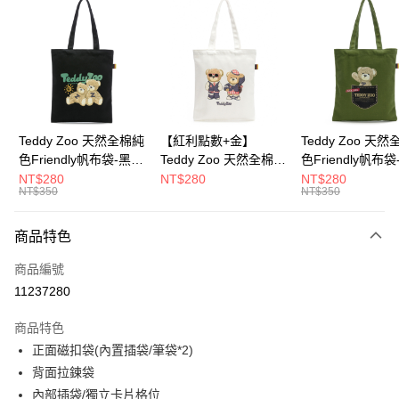
超商取貨付款
LINE Pay
Apple Pay
街口支付
Google Pay
Teddy Zoo 天然全棉純
【紅利點數+金】
Teddy Zoo 天
色Friendly帆布袋-黑色
Teddy Zoo 天然全棉純
色Friendly帆布
大哥付你分期
(TZB107)
色Friendly帆布袋-白色
色(TZB107)
NT$280
NT$280
NT$280
相關說明
NT$350
NT$350
(TZB107)
【大哥付你分期使用說明】
ATM付款
1.本服務由台灣大哥大提供，台灣大哥大用戶可立即使用無須另外申請。
商品特色
2.付款方式選擇「大哥付你分期」，訂單成立後會自動跳轉到大哥付的交易
流程，驗證手機門號後，選擇欲分期的期數、繳款截止日，確認付款後即完
運送方式
商品編號
成交易。
3.實際核准額度、可分期數及費用金額請依後續交易確認頁面所載為準。
11237280
全家取貨付款
4.訂單成立30分鐘內，如未前往確認交易或遇審核未通過，訂單將自動取
每筆NT$100，滿NT$900(含以上)免運費
消。如遇「轉專審核」未通過狀況，表示未達大哥付你分期系統評分，恕無
商品特色
法說明評估內容。
正面磁扣袋(內置插袋/筆袋*2)
付款後全家取貨
【繳款方式說明】
1.分期款項不併入電信帳單，「大哥付你分期」於每月結算日後寄送繳費提
背面拉鍊袋
每筆NT$100，滿NT$700(含以上)免運費
醒簡訊。
內部插袋/獨立卡片格位