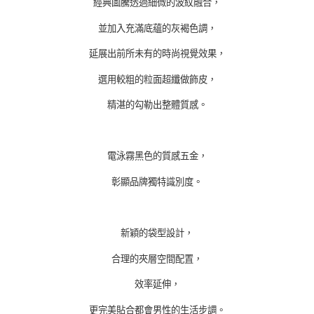
經典圖騰透過細微的波紋融合，
並加入充滿底蘊的灰褐色調，
延展出前所未有的時尚視覺效果，
選用較粗的粒面超纖做飾皮，
精湛的勾勒出整體質感。
電泳霧黑色的質感五金，
彰顯品牌獨特識別度。
新穎的袋型設計，
合理的夾層空間配置，
效率延伸，
更完美貼合都會男性的生活步調。