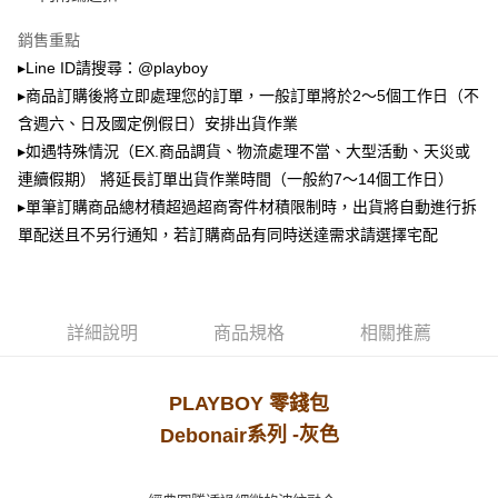
2.透過簡訊連結打開帳單後，可選擇「超商條碼／台灣大直營門市／銀行轉
萊爾富取貨付款
帳／街口支付／iPASS MONEY」等通路繳費。
銷售重點
每筆NT$100，滿NT$900(含以上)免運費
【注意事項】
▸Line ID請搜尋：@playboy
付款後萊爾富取貨
1.本服務係由「台灣大哥大股份有限公司」（以下簡稱本公司）所提供，讓
▸商品訂購後將立即處理您的訂單，一般訂單將於2～5個工作日（不
用戶於交易時，得透過本服務購買商品或服務，並由商店將買賣／分期付款
每筆NT$100，滿NT$700(含以上)免運費
買賣價金債權讓與本公司後，依約使用本公司帳單繳交帳款。
含週六、日及國定例假日）安排出貨作業
2.基於同意付款使用「大哥付你分期」之契約關係目的，商店將以您的個人
▸如遇特殊情況（EX.商品調貨、物流處理不當、大型活動、天災或
7-11取貨付款
資料（包含姓名、電話或地址）提供予台灣大哥大進項蒐集、處理及利用，
連續假期） 將延長訂單出貨作業時間（一般約7～14個工作日）
由本公司與您本人進行分期帳單所需資料之確認、核對及更正。
每筆NT$100，滿NT$900(含以上)免運費
3.完整用戶服務條款，請詳閱以下連結：
https://oppay.tw/userRule
▸單筆訂購商品總材積超過超商寄件材積限制時，出貨將自動進行拆
付款後7-11取貨
單配送且不另行通知，若訂購商品有同時送達需求請選擇宅配
每筆NT$100，滿NT$700(含以上)免運費
宅配
每筆NT$100，滿NT$700(含以上)免運費
詳細說明
商品規格
相關推薦
PLAYBOY
零錢包
系列 -灰色
Debonair