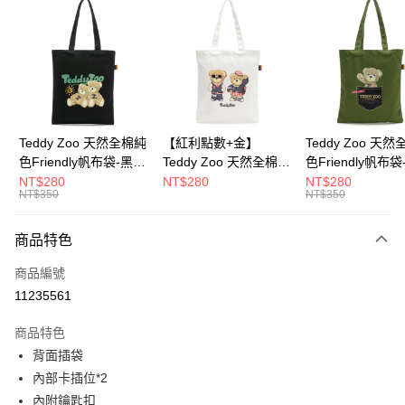
超商取貨付款
LINE Pay
Apple Pay
街口支付
Google Pay
Teddy Zoo 天然全棉純
【紅利點數+金】
Teddy Zoo 天
色Friendly帆布袋-黑色
Teddy Zoo 天然全棉純
色Friendly帆布
大哥付你分期
(TZB107)
色Friendly帆布袋-白色
色(TZB107)
NT$280
NT$280
NT$280
相關說明
NT$350
NT$350
(TZB107)
【大哥付你分期使用說明】
ATM付款
1.本服務由台灣大哥大提供，台灣大哥大用戶可立即使用無須另外申請。
商品特色
2.付款方式選擇「大哥付你分期」，訂單成立後會自動跳轉到大哥付的交易
流程，驗證手機門號後，選擇欲分期的期數、繳款截止日，確認付款後即完
運送方式
商品編號
成交易。
3.實際核准額度、可分期數及費用金額請依後續交易確認頁面所載為準。
11235561
全家取貨付款
4.訂單成立30分鐘內，如未前往確認交易或遇審核未通過，訂單將自動取
每筆NT$100，滿NT$900(含以上)免運費
消。如遇「轉專審核」未通過狀況，表示未達大哥付你分期系統評分，恕無
商品特色
法說明評估內容。
背面插袋
付款後全家取貨
【繳款方式說明】
1.分期款項不併入電信帳單，「大哥付你分期」於每月結算日後寄送繳費提
內部卡插位*2
每筆NT$100，滿NT$700(含以上)免運費
醒簡訊。
內附鑰匙扣