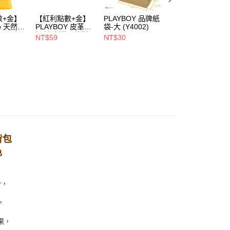
00，滿NT$900(含以上)免運費
數+金】
【紅利點數+金】
PLAYBOY 品牌紙
PLAYBOY 12mm
1取貨
oo 天然全
PLAYBOY 皮革去
袋-大 (Y4002)
豚皮Ag+銀離子活
00，滿NT$700(含以上)免運費
ndly帆
污劑(台灣哥倫製)-
性抑菌鞋墊-杏
NT$59
NT$30
NT$490
(Y4003)
(S4008)
NT$880
00，滿NT$700(含以上)免運費
背包
色
合，
，
果，