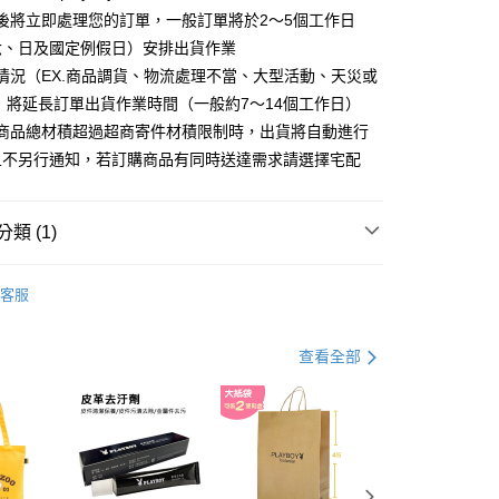
分期
後將立即處理您的訂單，一般訂單將於2～5個工作日
六、日及國定例假日）安排出貨作業
你分期使用說明】
情況（EX.商品調貨、物流處理不當、大型活動、天災或
由台灣大哥大提供，台灣大哥大用戶可立即使用無須另外申請。
式選擇「大哥付你分期」，訂單成立後會自動跳轉到大哥付的交易
 將延長訂單出貨作業時間（一般約7～14個工作日）
證手機門號後，選擇欲分期的期數、繳款截止日，確認付款後即
購商品總材積超過超商寄件材積限制時，出貨將自動進行
。
准額度、可分期數及費用金額請依後續交易確認頁面所載為準。
且不另行通知，若訂購商品有同時送達需求請選擇宅配
立30分鐘內，如未前往確認交易或遇審核未通過，訂單將自動取
付款
「轉專審核」未通過狀況，表示未達大哥付你分期系統評分，恕
00，滿NT$900(含以上)免運費
評估內容。
類 (1)
式說明】
家取貨
項不併入電信帳單，「大哥付你分期」於每月結算日後寄送繳費提
 包款
男包系列
00，滿NT$700(含以上)免運費
客服
訊連結打開帳單後，可選擇「超商條碼／台灣大直營門市／銀行轉
付／iPASS MONEY」等通路繳費。
貨付款
項】
查看全部
00，滿NT$900(含以上)免運費
係由「台灣大哥大股份有限公司」（以下簡稱本公司）所提供，讓
易時，得透過本服務購買商品或服務，並由商店將買賣／分期付
爾富取貨
金債權讓與本公司後，依約使用本公司帳單繳交帳款。
00，滿NT$700(含以上)免運費
意付款使用「大哥付你分期」之契約關係目的，商店將以您的個人
含姓名、電話或地址）提供予台灣大哥大進項蒐集、處理及利
付款
公司與您本人進行分期帳單所需資料之確認、核對及更正。
戶服務條款，請詳閱以下連結：
https://oppay.tw/userRule