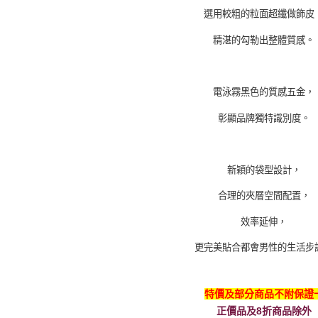
選用較粗的粒面超纖做飾皮
精湛的勾勒出整體質感。
電泳霧黑色的質感五金，
彰顯品牌獨特識別度。
新穎的袋型設計，
合理的夾層空間配置，
效率延伸，
更完美貼合都會男性的生活步
特價及部分商品不附保證
正價品及8折商品除外