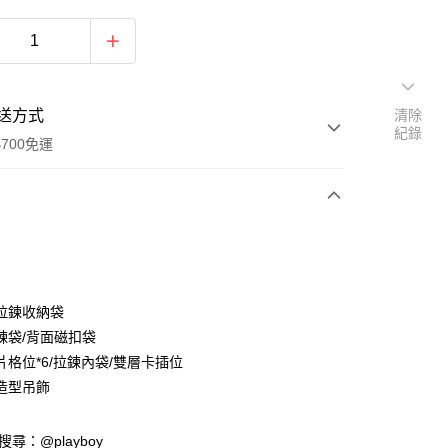
送方式
清除
紀錄
700免運
次付款
付款
拉鍊收納袋
鍊袋/背面磁扣袋
片格位*6/拉鍊內袋/雙層卡插位
造型吊飾
y
D請搜尋：@playboy