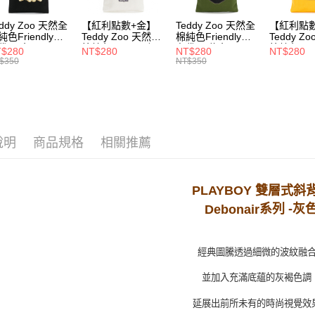
每筆NT$1
eddy Zoo 天然全
【紅利點數+金】
Teddy Zoo 天然全
【紅利點
付款後7-1
純色Friendly帆
Teddy Zoo 天然全
棉純色Friendly帆
Teddy Z
每筆NT$1
袋-黑色
棉純色Friendly帆
布袋-軍綠色
棉純色Frie
$280
NT$280
NT$280
NT$280
ZB107)
布袋-白色
(TZB107)
布袋-黃色
$350
NT$350
(TZB107)
(TZB107)
宅配
每筆NT$1
說明
商品規格
相關推薦
PLAYBOY 雙層式
斜
系列 -灰
Debonair
經典圖騰透過細微的波紋融
並加入充滿底蘊的灰褐色調
延展出前所未有的時尚視覺效