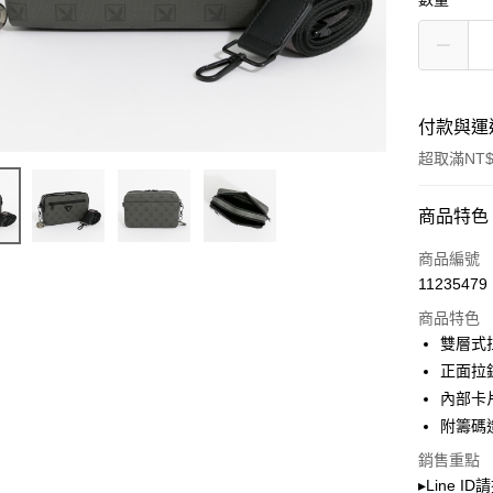
付款與運
超取滿NT$
付款方式
商品特色
信用卡一
商品編號
11235479
超商取貨
商品特色
LINE Pay
雙層式
正面拉
Apple Pay
內部卡
街口支付
附籌碼
Google Pa
銷售重點
▸Line I