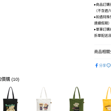
大哥付你
▸商品訂購
相關說明
（不含週
【大哥付
ATM付款
▸如遇特殊
1.本服務
2.付款方
連續假期）
流程，驗
▸單筆訂
完成交易
運送方式
3.實際核
拆單配送
4.訂單成
全家取貨
消。如遇
每筆NT$1
無法說明
商品相關分
【繳款方
付款後全
1.分期款
PLAYBOY
醒簡訊。
每筆NT$1
分享
2.透過簡
帳／街口支
萊爾富取
價購 (10)
【注意事
每筆NT$1
1.本服務
用戶於交
付款後萊
款買賣價
每筆NT$1
2.基於同
資料（包
7-11取貨
用，由本
3.完整用