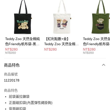
超商取貨付款
LINE Pay
Apple Pay
街口支付
Google Pay
Teddy Zoo 天然全棉純
【紅利點數+金】
Teddy Zoo 天
色Friendly帆布袋-黑色
Teddy Zoo 天然全棉純
色Friendly帆布
大哥付你分期
(TZB107)
色Friendly帆布袋-白色
色(TZB107)
NT$280
NT$280
NT$280
相關說明
NT$350
NT$350
(TZB107)
【大哥付你分期使用說明】
ATM付款
1.本服務由台灣大哥大提供，台灣大哥大用戶可立即使用無須另外申請。
商品特色
2.付款方式選擇「大哥付你分期」，訂單成立後會自動跳轉到大哥付的交易
流程，驗證手機門號後，選擇欲分期的期數、繳款截止日，確認付款後即完
運送方式
商品編號
成交易。
3.實際核准額度、可分期數及費用金額請依後續交易確認頁面所載為準。
11220178
全家取貨付款
4.訂單成立30分鐘內，如未前往確認交易或遇審核未通過，訂單將自動取
每筆NT$100，滿NT$900(含以上)免運費
消。如遇「轉專審核」未通過狀況，表示未達大哥付你分期系統評分，恕無
商品特色
法說明評估內容。
前袋蓋拉鍊袋
付款後全家取貨
【繳款方式說明】
1.分期款項不併入電信帳單，「大哥付你分期」於每月結算日後寄送繳費提
正面磁扣袋(內置彈性繩掛鉤)
每筆NT$100，滿NT$700(含以上)免運費
醒簡訊。
背面磁扣袋