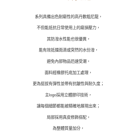
系列具備出色耐磨性的高丹數粗尼龍，
不但能抵抗日常使用上的磨損壓力，
其防潑水性能也很優異，
能有效抵擋雨滴或突然的水份潑，
避免內部物品迅速受潮，
面料經橡膠托底加工處理，
更為挺拔有彈性並帶有抗皺性與耐久度；
主
logo
採用立體膠印技術，
讓每個細節都能被精確地展現出來；
局部採用真皮修飾搭配，
為整體質量加分，