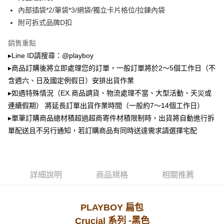
2.透過簡訊連結打開帳單後，可選擇「超商條碼／台灣大直營門市／銀行轉
萊爾富取貨付款
帳／街口支付／iPASS MONEY」等通路繳費。
內部插袋*2/筆袋*3/網袋/獨立卡片格位/拉鍊內袋
每筆NT$100，滿NT$900(含以上)免運費
附可拆式品牌D扣
【注意事項】
付款後萊爾富取貨
1.本服務係由「台灣大哥大股份有限公司」（以下簡稱本公司）所提供，讓
銷售重點
用戶於交易時，得透過本服務購買商品或服務，並由商店將買賣／分期付款
每筆NT$100，滿NT$700(含以上)免運費
買賣價金債權讓與本公司後，依約使用本公司帳單繳交帳款。
▸Line ID請搜尋：@playboy
2.基於同意付款使用「大哥付你分期」之契約關係目的，商店將以您的個人
▸商品訂購後將立即處理您的訂單，一般訂單將於2～5個工作日（不
7-11取貨付款
資料（包含姓名、電話或地址）提供予台灣大哥大進項蒐集、處理及利用，
含週六、日及國定例假日）安排出貨作業
由本公司與您本人進行分期帳單所需資料之確認、核對及更正。
每筆NT$100，滿NT$900(含以上)免運費
3.完整用戶服務條款，請詳閱以下連結：
https://oppay.tw/userRule
▸如遇特殊情況（EX.商品調貨、物流處理不當、大型活動、天災或
付款後7-11取貨
連續假期） 將延長訂單出貨作業時間（一般約7～14個工作日）
每筆NT$100，滿NT$700(含以上)免運費
▸單筆訂購商品總材積超過超商寄件材積限制時，出貨將自動進行拆
單配送且不另行通知，若訂購商品有同時送達需求請選擇宅配
宅配
每筆NT$100，滿NT$700(含以上)免運費
詳細說明
商品規格
相關推薦
PLAYBOY 扁包
系列 -黑色
Crucial