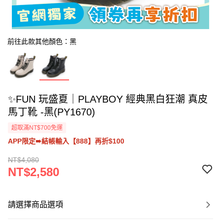
前往此款其他顏色：黑
✨FUN 玩盛夏｜PLAYBOY 經典黑白狂潮 真皮
馬丁靴 -黑(PY1670)
超取滿NT$700免運
APP限定➠結帳輸入【888】再折$100
NT$4,080
NT$2,580
請選擇商品選項