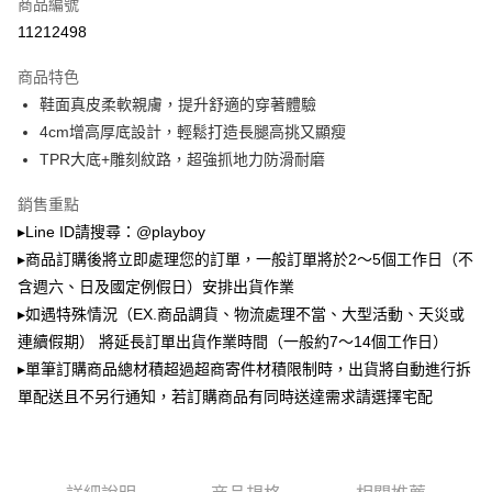
商品編號
成交易。
3.實際核准額度、可分期數及費用金額請依後續交易確認頁面所載為準。
11212498
全家取貨付款
4.訂單成立30分鐘內，如未前往確認交易或遇審核未通過，訂單將自動取
每筆NT$100，滿NT$900(含以上)免運費
消。如遇「轉專審核」未通過狀況，表示未達大哥付你分期系統評分，恕無
商品特色
法說明評估內容。
鞋面真皮柔軟親膚，提升舒適的穿著體驗
付款後全家取貨
【繳款方式說明】
1.分期款項不併入電信帳單，「大哥付你分期」於每月結算日後寄送繳費提
4cm增高厚底設計，輕鬆打造長腿高挑又顯瘦
每筆NT$100，滿NT$700(含以上)免運費
醒簡訊。
TPR大底+雕刻紋路，超強抓地力防滑耐磨
2.透過簡訊連結打開帳單後，可選擇「超商條碼／台灣大直營門市／銀行轉
萊爾富取貨付款
帳／街口支付／iPASS MONEY」等通路繳費。
銷售重點
每筆NT$100，滿NT$900(含以上)免運費
【注意事項】
▸Line ID請搜尋：@playboy
付款後萊爾富取貨
1.本服務係由「台灣大哥大股份有限公司」（以下簡稱本公司）所提供，讓
▸商品訂購後將立即處理您的訂單，一般訂單將於2～5個工作日（不
用戶於交易時，得透過本服務購買商品或服務，並由商店將買賣／分期付款
每筆NT$100，滿NT$700(含以上)免運費
買賣價金債權讓與本公司後，依約使用本公司帳單繳交帳款。
含週六、日及國定例假日）安排出貨作業
2.基於同意付款使用「大哥付你分期」之契約關係目的，商店將以您的個人
▸如遇特殊情況（EX.商品調貨、物流處理不當、大型活動、天災或
7-11取貨付款
資料（包含姓名、電話或地址）提供予台灣大哥大進項蒐集、處理及利用，
連續假期） 將延長訂單出貨作業時間（一般約7～14個工作日）
由本公司與您本人進行分期帳單所需資料之確認、核對及更正。
每筆NT$100，滿NT$900(含以上)免運費
3.完整用戶服務條款，請詳閱以下連結：
https://oppay.tw/userRule
▸單筆訂購商品總材積超過超商寄件材積限制時，出貨將自動進行拆
付款後7-11取貨
單配送且不另行通知，若訂購商品有同時送達需求請選擇宅配
每筆NT$100，滿NT$700(含以上)免運費
宅配
每筆NT$100，滿NT$700(含以上)免運費