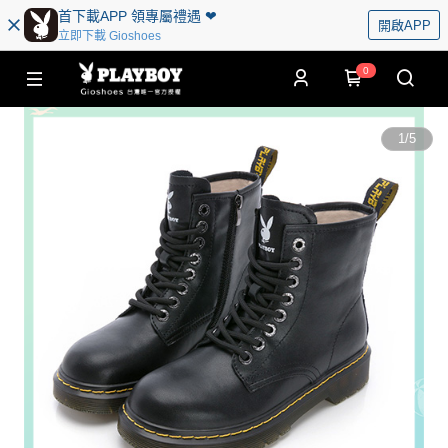
首下載APP 領專屬禮遇 ❤︎
開啟APP
立即下載 Gioshoes
0
1
/
5