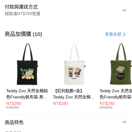
付款與運送方式
超取滿NT$700免運
付款方式
信用卡一次付款
商品加價購 (10)
查看全部
超商取貨付款
LINE Pay
Apple Pay
街口支付
Google Pay
Teddy Zoo 天然全棉純
【紅利點數+金】
Teddy Zoo 天
色Friendly帆布袋-黑色
Teddy Zoo 天然全棉純
色Friendly帆布
大哥付你分期
(TZB107)
色Friendly帆布袋-白色
色(TZB107)
NT$280
NT$280
NT$280
相關說明
NT$350
NT$350
(TZB107)
【大哥付你分期使用說明】
ATM付款
1.本服務由台灣大哥大提供，台灣大哥大用戶可立即使用無須另外申請。
商品特色
2.付款方式選擇「大哥付你分期」，訂單成立後會自動跳轉到大哥付的交易
流程，驗證手機門號後，選擇欲分期的期數、繳款截止日，確認付款後即完
運送方式