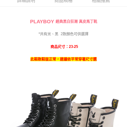
詳細說明
商品規格
相關推薦
PLAYBOY
經典黑白狂潮 真皮馬丁靴
*共有米、黑
2
款
顏色可供選擇
商品尺寸：23-25
此鞋款鞋版正常，建議依平常穿著尺寸選