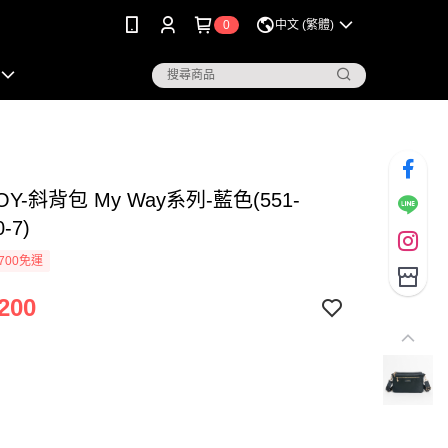
0
中文 (繁體)
OY-斜背包 My Way系列-藍色(551-
0-7)
700免運
200