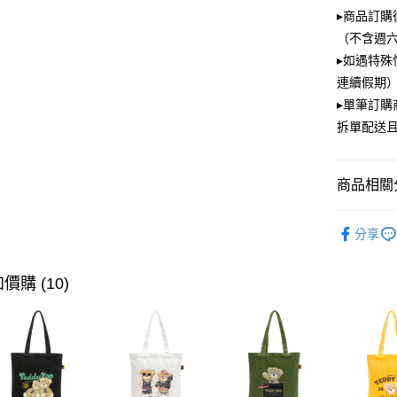
大哥付你
▸商品訂購
相關說明
（不含週
【大哥付
ATM付款
▸如遇特殊
1.本服務
2.付款方
連續假期）
流程，驗
▸單筆訂
完成交易
運送方式
3.實際核
拆單配送
4.訂單成
全家取貨
消。如遇
每筆NT$1
無法說明
商品相關分
【繳款方
付款後全
1.分期款
PLAYBOY
醒簡訊。
每筆NT$1
分享
2.透過簡
帳／街口支
萊爾富取
價購 (10)
【注意事
每筆NT$1
1.本服務
用戶於交
付款後萊
款買賣價
每筆NT$1
2.基於同
資料（包
7-11取貨
用，由本
3.完整用