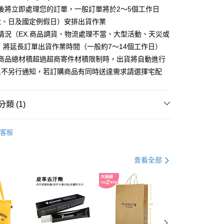
分期
後將立即處理您的訂單，一般訂單將於2～5個工作日
六、日及國定例假日）安排出貨作業
你分期使用說明】
情況（EX.商品調貨、物流處理不當、大型活動、天災或
由台灣大哥大提供，台灣大哥大用戶可立即使用無須另外申請。
式選擇「大哥付你分期」，訂單成立後會自動跳轉到大哥付的交易
 將延長訂單出貨作業時間（一般約7～14個工作日）
證手機門號後，選擇欲分期的期數、繳款截止日，確認付款後即
購商品總材積超過超商寄件材積限制時，出貨將自動進行
。
准額度、可分期數及費用金額請依後續交易確認頁面所載為準。
且不另行通知，若訂購商品有同時送達需求請選擇宅配
立30分鐘內，如未前往確認交易或遇審核未通過，訂單將自動取
付款
「轉專審核」未通過狀況，表示未達大哥付你分期系統評分，恕
00，滿NT$900(含以上)免運費
評估內容。
類 (1)
式說明】
家取貨
項不併入電信帳單，「大哥付你分期」於每月結算日後寄送繳費提
 包款
斜背包
00，滿NT$700(含以上)免運費
客服
訊連結打開帳單後，可選擇「超商條碼／台灣大直營門市／銀行轉
付／iPASS MONEY」等通路繳費。
貨付款
項】
查看全部
00，滿NT$900(含以上)免運費
係由「台灣大哥大股份有限公司」（以下簡稱本公司）所提供，讓
易時，得透過本服務購買商品或服務，並由商店將買賣／分期付
爾富取貨
金債權讓與本公司後，依約使用本公司帳單繳交帳款。
00，滿NT$700(含以上)免運費
意付款使用「大哥付你分期」之契約關係目的，商店將以您的個人
含姓名、電話或地址）提供予台灣大哥大進項蒐集、處理及利
付款
公司與您本人進行分期帳單所需資料之確認、核對及更正。
戶服務條款，請詳閱以下連結：
https://oppay.tw/userRule