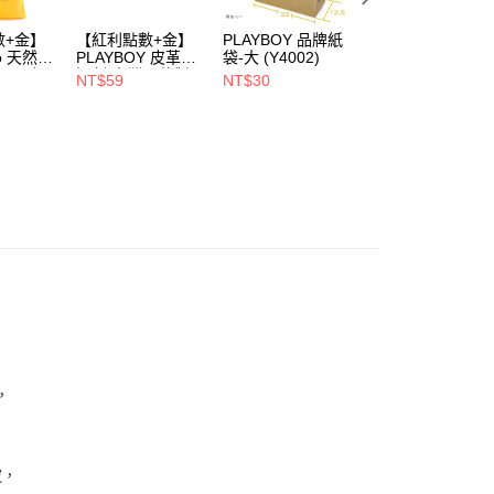
00，滿NT$900(含以上)免運費
數+金】
【紅利點數+金】
PLAYBOY 品牌紙
PLAYBOY 12mm
1取貨
oo 天然全
PLAYBOY 皮革去
袋-大 (Y4002)
豚皮Ag+銀離子活
00，滿NT$700(含以上)免運費
ndly帆
污劑(台灣哥倫製)-
性抑菌鞋墊-杏
NT$59
NT$30
NT$490
(Y4003)
(S4008)
NT$880
00，滿NT$700(含以上)免運費
，
皮，