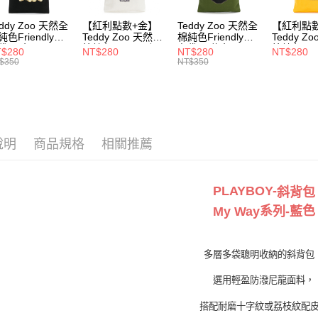
每筆NT$1
eddy Zoo 天然全
【紅利點數+金】
Teddy Zoo 天然全
【紅利點
付款後7-1
純色Friendly帆
Teddy Zoo 天然全
棉純色Friendly帆
Teddy Z
每筆NT$1
袋-黑色
棉純色Friendly帆
布袋-軍綠色
棉純色Frie
$280
NT$280
NT$280
NT$280
ZB107)
布袋-白色
(TZB107)
布袋-黃色
$350
NT$350
(TZB107)
(TZB107)
宅配
每筆NT$1
說明
商品規格
相關推薦
PLAYBOY-
斜背包
系
色
My Way
列-藍
多層多袋聰明收納的斜背包
選用輕盈防潑尼龍面料，
搭配耐磨十字紋或荔枝紋配