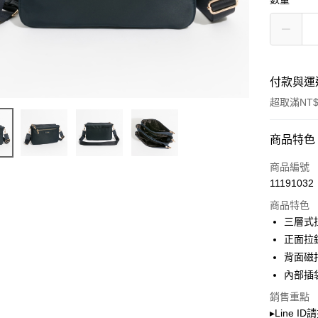
付款與運
超取滿NT$
付款方式
商品特色
信用卡一
商品編號
11191032
超商取貨
商品特色
LINE Pay
三層式
正面拉
Apple Pay
背面磁
街口支付
內部插袋
Google Pa
銷售重點
▸Line I