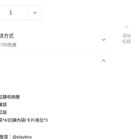
送方式
清除
紀錄
700免運
次付款
付款
拉鍊收納層
鍊袋
扣袋
*4/拉鍊內袋/卡片格位*3
y
D請搜尋：@playboy