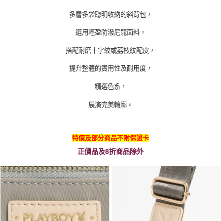
多層多袋聰明收納的斜背包，
選用輕盈防潑尼龍面料，
搭配耐磨十字紋或荔枝紋配皮，
提升整體的實用性及耐用度，
精選色系，
展演完美輪廓。
特價及部分商品不附保證卡
正價品及8折商品除外