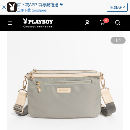
首下載APP 領專屬禮遇 ❤︎
開啟APP
立即下載 Gioshoes
0
1
/
4