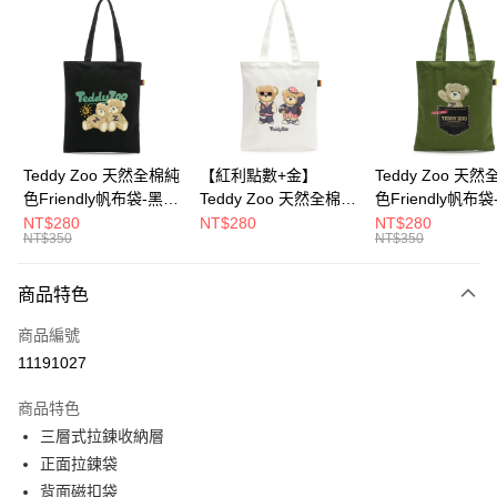
超商取貨付款
LINE Pay
Apple Pay
街口支付
Google Pay
Teddy Zoo 天然全棉純
【紅利點數+金】
Teddy Zoo 天
色Friendly帆布袋-黑色
Teddy Zoo 天然全棉純
色Friendly帆布
大哥付你分期
(TZB107)
色Friendly帆布袋-白色
色(TZB107)
NT$280
NT$280
NT$280
相關說明
NT$350
NT$350
(TZB107)
【大哥付你分期使用說明】
ATM付款
1.本服務由台灣大哥大提供，台灣大哥大用戶可立即使用無須另外申請。
商品特色
2.付款方式選擇「大哥付你分期」，訂單成立後會自動跳轉到大哥付的交易
流程，驗證手機門號後，選擇欲分期的期數、繳款截止日，確認付款後即完
運送方式
商品編號
成交易。
3.實際核准額度、可分期數及費用金額請依後續交易確認頁面所載為準。
11191027
全家取貨付款
4.訂單成立30分鐘內，如未前往確認交易或遇審核未通過，訂單將自動取
每筆NT$100，滿NT$900(含以上)免運費
消。如遇「轉專審核」未通過狀況，表示未達大哥付你分期系統評分，恕無
商品特色
法說明評估內容。
三層式拉鍊收納層
付款後全家取貨
【繳款方式說明】
1.分期款項不併入電信帳單，「大哥付你分期」於每月結算日後寄送繳費提
正面拉鍊袋
每筆NT$100，滿NT$700(含以上)免運費
醒簡訊。
背面磁扣袋