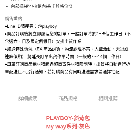
2.透過簡訊連結打開帳單後，可選擇「超商條碼／台灣大直營門市／銀行轉
萊爾富取貨付款
帳／街口支付／iPASS MONEY」等通路繳費。
內部插袋*4/拉鍊內袋/卡片格位*3
每筆NT$100，滿NT$900(含以上)免運費
【注意事項】
銷售重點
付款後萊爾富取貨
1.本服務係由「台灣大哥大股份有限公司」（以下簡稱本公司）所提供，讓
▸Line ID請搜尋：@playboy
用戶於交易時，得透過本服務購買商品或服務，並由商店將買賣／分期付款
每筆NT$100，滿NT$700(含以上)免運費
買賣價金債權讓與本公司後，依約使用本公司帳單繳交帳款。
▸商品訂購後將立即處理您的訂單，一般訂單將於2～5個工作日（不
2.基於同意付款使用「大哥付你分期」之契約關係目的，商店將以您的個人
含週六、日及國定例假日）安排出貨作業
7-11取貨付款
資料（包含姓名、電話或地址）提供予台灣大哥大進項蒐集、處理及利用，
▸如遇特殊情況（EX.商品調貨、物流處理不當、大型活動、天災或
由本公司與您本人進行分期帳單所需資料之確認、核對及更正。
每筆NT$100，滿NT$900(含以上)免運費
3.完整用戶服務條款，請詳閱以下連結：
https://oppay.tw/userRule
連續假期） 將延長訂單出貨作業時間（一般約7～14個工作日）
付款後7-11取貨
▸單筆訂購商品總材積超過超商寄件材積限制時，出貨將自動進行拆
每筆NT$100，滿NT$700(含以上)免運費
單配送且不另行通知，若訂購商品有同時送達需求請選擇宅配
宅配
每筆NT$100，滿NT$700(含以上)免運費
詳細說明
商品規格
相關推薦
PLAYBOY-
斜背包
系
色
My Way
列-灰