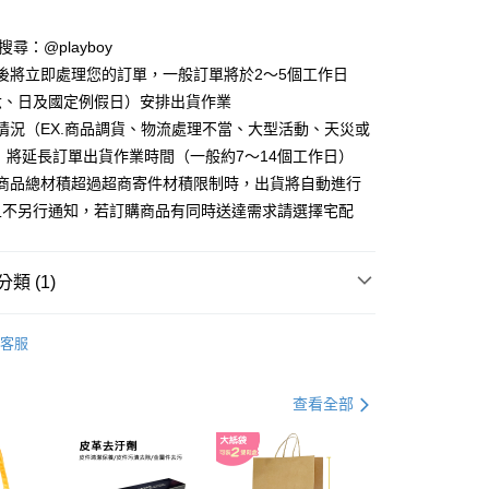
分期
D請搜尋：@playboy
你分期使用說明】
後將立即處理您的訂單，一般訂單將於2～5個工作日
由台灣大哥大提供，台灣大哥大用戶可立即使用無須另外申請。
式選擇「大哥付你分期」，訂單成立後會自動跳轉到大哥付的交易
六、日及國定例假日）安排出貨作業
證手機門號後，選擇欲分期的期數、繳款截止日，確認付款後即
情況（EX.商品調貨、物流處理不當、大型活動、天災或
。
准額度、可分期數及費用金額請依後續交易確認頁面所載為準。
 將延長訂單出貨作業時間（一般約7～14個工作日）
立30分鐘內，如未前往確認交易或遇審核未通過，訂單將自動取
付款
購商品總材積超過超商寄件材積限制時，出貨將自動進行
「轉專審核」未通過狀況，表示未達大哥付你分期系統評分，恕
00，滿NT$900(含以上)免運費
且不另行通知，若訂購商品有同時送達需求請選擇宅配
評估內容。
式說明】
家取貨
項不併入電信帳單，「大哥付你分期」於每月結算日後寄送繳費提
00，滿NT$700(含以上)免運費
類 (1)
訊連結打開帳單後，可選擇「超商條碼／台灣大直營門市／銀行轉
付／iPASS MONEY」等通路繳費。
貨付款
 包款
後背包
客服
項】
00，滿NT$900(含以上)免運費
係由「台灣大哥大股份有限公司」（以下簡稱本公司）所提供，讓
易時，得透過本服務購買商品或服務，並由商店將買賣／分期付
爾富取貨
查看全部
金債權讓與本公司後，依約使用本公司帳單繳交帳款。
00，滿NT$700(含以上)免運費
意付款使用「大哥付你分期」之契約關係目的，商店將以您的個人
含姓名、電話或地址）提供予台灣大哥大進項蒐集、處理及利
付款
公司與您本人進行分期帳單所需資料之確認、核對及更正。
戶服務條款，請詳閱以下連結：
https://oppay.tw/userRule