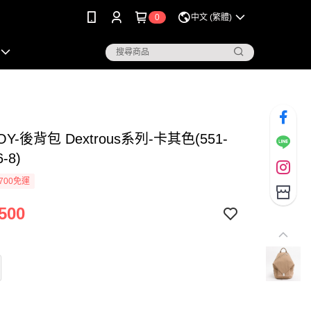
0
中文 (繁體)
OY-後背包 Dextrous系列-卡其色(551-
6-8)
700免運
500