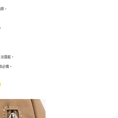
輪廓，
，
、淡靄藍。
旅必備。
卡