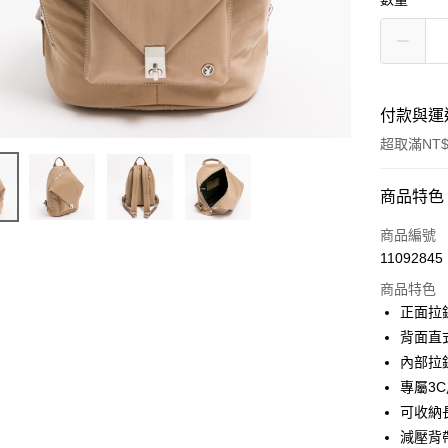
付款與運
超取滿NT$
付款方式
商品特色
信用卡一
商品編號
11092845
超商取貨
商品特色
LINE Pay
正面拉
背面直
Apple Pay
內部拉
街口支付
專屬3
可收納
Google Pa
減壓背