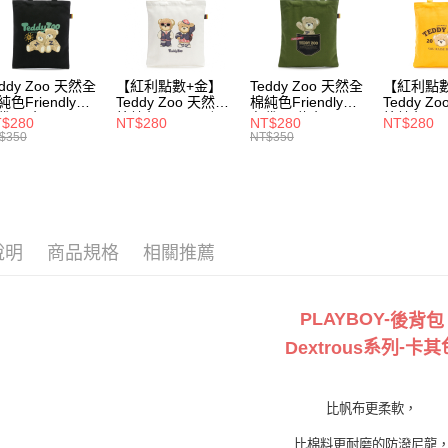
每筆NT$1
付款後7-1
每筆NT$1
eddy Zoo 天然全
【紅利點數+金】
Teddy Zoo 天然全
【紅利點
宅配
純色Friendly帆
Teddy Zoo 天然全
棉純色Friendly帆
Teddy Z
袋-黑色
棉純色Friendly帆
布袋-軍綠色
棉純色Frie
$280
NT$280
NT$280
NT$280
每筆NT$1
ZB107)
布袋-白色
(TZB107)
布袋-黃色
$350
NT$350
(TZB107)
(TZB107)
說明
商品規格
相關推薦
PLAYBOY-
後背包
系
-
Dextrous
列
卡其
比帆布更柔軟，
比棉料更耐磨的防潑尼龍