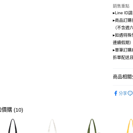
大哥付你
銷售重點
相關說明
▸Line I
【大哥付
ATM付款
▸商品訂購
1.本服務
2.付款方
（不含週
流程，驗
▸如遇特殊
完成交易
運送方式
3.實際核
連續假期）
4.訂單成
全家取貨
▸單筆訂
消。如遇
每筆NT$1
拆單配送
無法說明
【繳款方
付款後全
1.分期款
醒簡訊。
每筆NT$1
商品相關分
2.透過簡
帳／街口支
萊爾富取
PLAYBOY
分享
【注意事
每筆NT$1
1.本服務
用戶於交
付款後萊
價購 (10)
款買賣價
每筆NT$1
2.基於同
資料（包
7-11取貨
用，由本
3.完整用