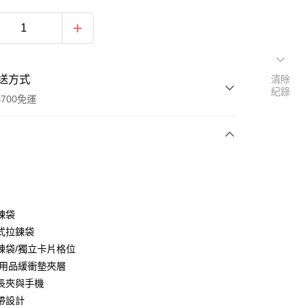
送方式
清除
紀錄
700免運
次付款
付款
鍊袋
式拉鍊袋
鍊袋/獨立卡片格位
C用品緩衝墊夾層
長夾與手機
y
帶設計