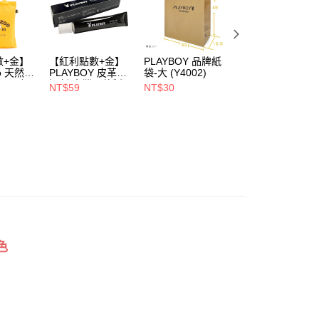
00，滿NT$900(含以上)免運費
1取貨
00，滿NT$700(含以上)免運費
數+金】
【紅利點數+金】
PLAYBOY 品牌紙
PLAYBOY 12mm
oo 天然全
PLAYBOY 皮革去
袋-大 (Y4002)
豚皮Ag+銀離子活
ndly帆
污劑(台灣哥倫製)-
性抑菌鞋墊-杏
NT$59
NT$30
NT$490
00，滿NT$700(含以上)免運費
(Y4003)
(S4008)
NT$880
色
，