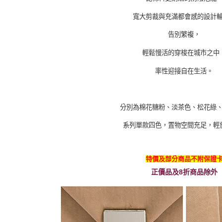
寬大剪裁與充滿都會感的設計
告別繁複，
輕鬆慢活的穿梭在城市之中
率性迎接自在生活。
分別為棉花糖粉、淡茶色、松花綠
系列單款四色，置物空間充足，輕
特價及部分商品不附保證
正價品及8折商品除外